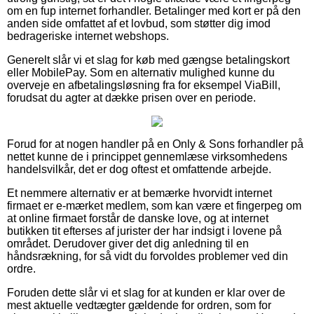
om en fup internet forhandler. Betalinger med kort er på den
anden side omfattet af et lovbud, som støtter dig imod
bedrageriske internet webshops.
Generelt slår vi et slag for køb med gængse betalingskort
eller MobilePay. Som en alternativ mulighed kunne du
overveje en afbetalingsløsning fra for eksempel ViaBill,
forudsat du agter at dække prisen over en periode.
Forud for at nogen handler på en Only & Sons forhandler på
nettet kunne de i princippet gennemlæse virksomhedens
handelsvilkår, det er dog oftest et omfattende arbejde.
Et nemmere alternativ er at bemærke hvorvidt internet
firmaet er e-mærket medlem, som kan være et fingerpeg om
at online firmaet forstår de danske love, og at internet
butikken tit efterses af jurister der har indsigt i lovene på
området. Derudover giver det dig anledning til en
håndsrækning, for så vidt du forvoldes problemer ved din
ordre.
Foruden dette slår vi et slag for at kunden er klar over de
mest aktuelle vedtægter gældende for ordren, som for