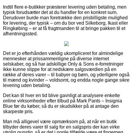
Indtil flere e-butikker præsterer levering uden betaling, men
typisk forudsætter det at du handler for en konkret sum.
Derudover burde man foretrække den prisbilligste mulighed
for levering, der typisk – om du bor ved Silkeborg, Ikast eller
Ringkøbing – er at få fragtmanden til at bringe pakken til et
afhentningssted.
Det er jo efterhånden vældig ukompliceret for almindelige
mennesker at prissammenligne på diverse internet
selskaber, og så har adskillige Only & Sons e-forretninger
ikke kunne slippe for at nedskære salgsværdien på en
række af deres varer – til babyer og børn, og yderligere også
til mænd og kvinder – voldsomt, og endda nogle gange sikre
levering uden betaling.
Det kan til hver en tid blive gavnligt at analysere enkelte
online virksomheder efter tilbud på Mark Pants – Insignia
Blue før du køber, så du er skudsikker på at antage den
skarpeste pris.
Man må alligevel være opmærksom på, at når en butik
tilbyder deres varer til salg for en salgspris der kan virke
utrolig gunstig, så er det i nogle tilfælde være et fingerpeg