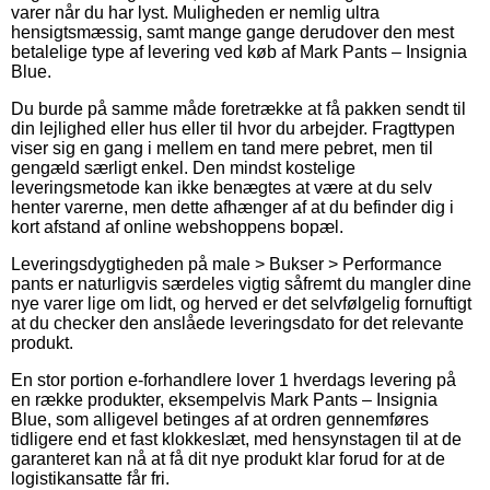
varer når du har lyst. Muligheden er nemlig ultra
hensigtsmæssig, samt mange gange derudover den mest
betalelige type af levering ved køb af Mark Pants – Insignia
Blue.
Du burde på samme måde foretrække at få pakken sendt til
din lejlighed eller hus eller til hvor du arbejder. Fragttypen
viser sig en gang i mellem en tand mere pebret, men til
gengæld særligt enkel. Den mindst kostelige
leveringsmetode kan ikke benægtes at være at du selv
henter varerne, men dette afhænger af at du befinder dig i
kort afstand af online webshoppens bopæl.
Leveringsdygtigheden på male > Bukser > Performance
pants er naturligvis særdeles vigtig såfremt du mangler dine
nye varer lige om lidt, og herved er det selvfølgelig fornuftigt
at du checker den anslåede leveringsdato for det relevante
produkt.
En stor portion e-forhandlere lover 1 hverdags levering på
en række produkter, eksempelvis Mark Pants – Insignia
Blue, som alligevel betinges af at ordren gennemføres
tidligere end et fast klokkeslæt, med hensynstagen til at de
garanteret kan nå at få dit nye produkt klar forud for at de
logistikansatte får fri.