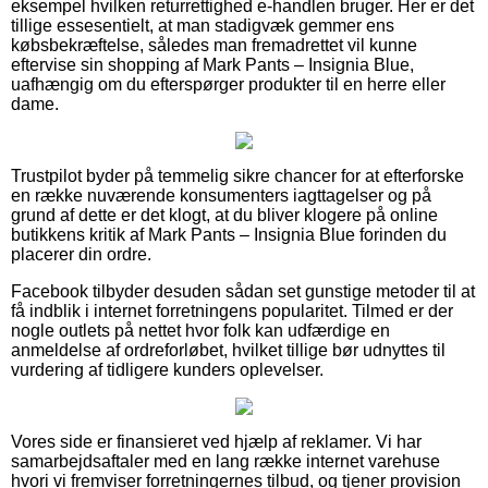
eksempel hvilken returrettighed e-handlen bruger. Her er det
tillige essesentielt, at man stadigvæk gemmer ens
købsbekræftelse, således man fremadrettet vil kunne
eftervise sin shopping af Mark Pants – Insignia Blue,
uafhængig om du efterspørger produkter til en herre eller
dame.
Trustpilot byder på temmelig sikre chancer for at efterforske
en række nuværende konsumenters iagttagelser og på
grund af dette er det klogt, at du bliver klogere på online
butikkens kritik af Mark Pants – Insignia Blue forinden du
placerer din ordre.
Facebook tilbyder desuden sådan set gunstige metoder til at
få indblik i internet forretningens popularitet. Tilmed er der
nogle outlets på nettet hvor folk kan udfærdige en
anmeldelse af ordreforløbet, hvilket tillige bør udnyttes til
vurdering af tidligere kunders oplevelser.
Vores side er finansieret ved hjælp af reklamer. Vi har
samarbejdsaftaler med en lang række internet varehuse
hvori vi fremviser forretningernes tilbud, og tjener provision