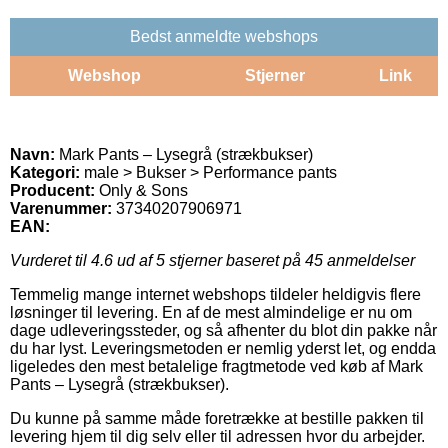
Bedst anmeldte webshops
Webshop
Stjerner
Link
Navn:
Mark Pants – Lysegrå (strækbukser)
Kategori:
male > Bukser > Performance pants
Producent:
Only & Sons
Varenummer:
37340207906971
EAN:
Vurderet til
4.6
ud af 5 stjerner baseret på
45
anmeldelser
Temmelig mange internet webshops tildeler heldigvis flere
løsninger til levering. En af de mest almindelige er nu om
dage udleveringssteder, og så afhenter du blot din pakke når
du har lyst. Leveringsmetoden er nemlig yderst let, og endda
ligeledes den mest betalelige fragtmetode ved køb af Mark
Pants – Lysegrå (strækbukser).
Du kunne på samme måde foretrække at bestille pakken til
levering hjem til dig selv eller til adressen hvor du arbejder.