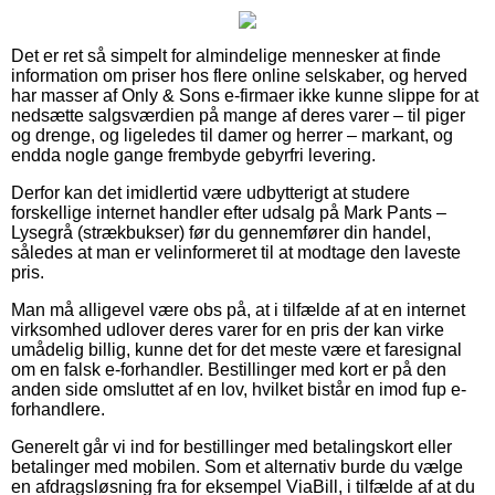
Det er ret så simpelt for almindelige mennesker at finde
information om priser hos flere online selskaber, og herved
har masser af Only & Sons e-firmaer ikke kunne slippe for at
nedsætte salgsværdien på mange af deres varer – til piger
og drenge, og ligeledes til damer og herrer – markant, og
endda nogle gange frembyde gebyrfri levering.
Derfor kan det imidlertid være udbytterigt at studere
forskellige internet handler efter udsalg på Mark Pants –
Lysegrå (strækbukser) før du gennemfører din handel,
således at man er velinformeret til at modtage den laveste
pris.
Man må alligevel være obs på, at i tilfælde af at en internet
virksomhed udlover deres varer for en pris der kan virke
umådelig billig, kunne det for det meste være et faresignal
om en falsk e-forhandler. Bestillinger med kort er på den
anden side omsluttet af en lov, hvilket bistår en imod fup e-
forhandlere.
Generelt går vi ind for bestillinger med betalingskort eller
betalinger med mobilen. Som et alternativ burde du vælge
en afdragsløsning fra for eksempel ViaBill, i tilfælde af at du