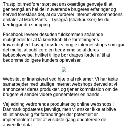
Trustpilot medfører stort set ønskværdige genveje til at
gennemgå en hel del nuværende brugeres erfaringer og
herved foreslåes det, at du vurderer internet virksomhedens
omtaler af Mark Pants – Lysegrå (strækbukser) før du
færdiggør din shopping.
Facebook leverer desuden fuldkommen strålende
muligheder for at få kendskab til e-forretningens
troværdighed. I øvrigt møder vi nogle internet shops som gør
det muligt at publicere en bedømmelse af deres
købsoplevelse, hvilket tillige bør drages fordel af til at
bedømme tidligere kunders oplevelser.
Websitet er finansieret ved hjælp af reklamer. Vi har tætte
samarbejder med utallige internet webshops derved at vi
annoncerer deres produkter, og tjener kommission om de
brugere vi sender videre gennemfører en handel.
Vejledning vedrørende produkter og online webshops i
Danmark opdateres jævnligt, men vi ønsker ikke at blive
stillet ansvarlig for forandringer der potentielt er
implementeret efter at vi sidste gang opdaterede de
anvendte data.