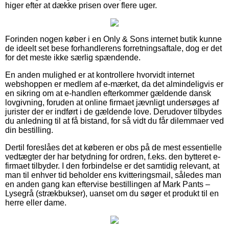
higer efter at dække prisen over flere uger.
Forinden nogen køber i en Only & Sons internet butik kunne
de ideelt set bese forhandlerens forretningsaftale, dog er det
for det meste ikke særlig spændende.
En anden mulighed er at kontrollere hvorvidt internet
webshoppen er medlem af e-mærket, da det almindeligvis er
en sikring om at e-handlen efterkommer gældende dansk
lovgivning, foruden at online firmaet jævnligt undersøges af
jurister der er indført i de gældende love. Derudover tilbydes
du anledning til at få bistand, for så vidt du får dilemmaer ved
din bestilling.
Dertil foreslåes det at køberen er obs på de mest essentielle
vedtægter der har betydning for ordren, f.eks. den bytteret e-
firmaet tilbyder. I den forbindelse er det samtidig relevant, at
man til enhver tid beholder ens kvitteringsmail, således man
en anden gang kan eftervise bestillingen af Mark Pants –
Lysegrå (strækbukser), uanset om du søger et produkt til en
herre eller dame.