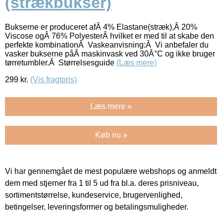
(strækbukser)
Bukserne er produceret afÂ 4% Elastane(stræk),Â 20%
Viscose ogÂ 76% PolyesterÂ hvilket er med til at skabe den
perfekte kombinationÂ Vaskeanvisning:Â Vi anbefaler du
vasker bukserne påÂ maskinvask ved 30Â°C og ikke bruger
tørretumbler.Â Størrelsesguide
(Læs mere)
299
kr.
(Vis fragtpris)
Læs mere »
Køb nu »
Vi har gennemgået de mest populære webshops og anmeldt
dem med stjerner fra 1 til 5 ud fra bl.a. deres prisniveau,
sortimentstørrelse, kundeservice, brugervenlighed,
betingelser, leveringsformer og betalingsmuligheder.