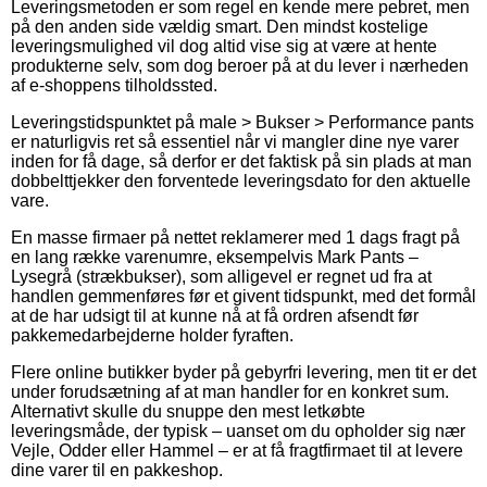
Leveringsmetoden er som regel en kende mere pebret, men
på den anden side vældig smart. Den mindst kostelige
leveringsmulighed vil dog altid vise sig at være at hente
produkterne selv, som dog beroer på at du lever i nærheden
af e-shoppens tilholdssted.
Leveringstidspunktet på male > Bukser > Performance pants
er naturligvis ret så essentiel når vi mangler dine nye varer
inden for få dage, så derfor er det faktisk på sin plads at man
dobbelttjekker den forventede leveringsdato for den aktuelle
vare.
En masse firmaer på nettet reklamerer med 1 dags fragt på
en lang række varenumre, eksempelvis Mark Pants –
Lysegrå (strækbukser), som alligevel er regnet ud fra at
handlen gemmenføres før et givent tidspunkt, med det formål
at de har udsigt til at kunne nå at få ordren afsendt før
pakkemedarbejderne holder fyraften.
Flere online butikker byder på gebyrfri levering, men tit er det
under forudsætning af at man handler for en konkret sum.
Alternativt skulle du snuppe den mest letkøbte
leveringsmåde, der typisk – uanset om du opholder sig nær
Vejle, Odder eller Hammel – er at få fragtfirmaet til at levere
dine varer til en pakkeshop.