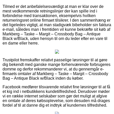
Tilmed er det anbefalelsesværdigt at man er klar over de
mest vedkommende retningslinjer der kan spille ind i
forbindelse med transaktionen, eksempelvis hvilken
returneringsret online firmaet tilsikrer. I den sammenhæng er
det ligeledes vigtigt, at man stadigvæk bibeholder sin faktura
e-mail, således man i fremtiden vil kunne bekræfte sit køb af
Markberg – Taske – Margit – Crossbody Bag – Antique
Black w/Black, uden hensyn til om du leder efter en vare til
en dame eller herre.
Trustpilot fremskaffer relativt passelige løsninger til at gøre
dig bekendt med ganske mange forhenværende forbrugeres
domme og derfor rekommanderer vi, at du gennemgår e-
firmaets omtaler af Markberg – Taske – Margit – Crossbody
Bag – Antique Black w/Black inden du køber.
Facebook medfører tilsvarende relativt fine løsninger til at få
et kig ind i netbutikkens kundetilfredshed. Derudover møder
vi en række internet selskaber som gør det muligt at afgive
en omtale af deres købsoplevelse, som desuden må drages
fordel af til at danne dig et indtryk af kundernes tilfredshed.