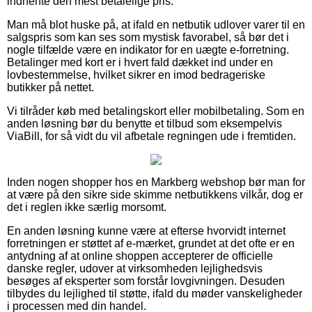
indhente den mest betalelige pris.
Man må blot huske på, at ifald en netbutik udlover varer til en
salgspris som kan ses som mystisk favorabel, så bør det i
nogle tilfælde være en indikator for en uægte e-forretning.
Betalinger med kort er i hvert fald dækket ind under en
lovbestemmelse, hvilket sikrer en imod bedrageriske
butikker på nettet.
Vi tilråder køb med betalingskort eller mobilbetaling. Som en
anden løsning bør du benytte et tilbud som eksempelvis
ViaBill, for så vidt du vil afbetale regningen ude i fremtiden.
Inden nogen shopper hos en Markberg webshop bør man for
at være på den sikre side skimme netbutikkens vilkår, dog er
det i reglen ikke særlig morsomt.
En anden løsning kunne være at efterse hvorvidt internet
forretningen er støttet af e-mærket, grundet at det ofte er en
antydning af at online shoppen accepterer de officielle
danske regler, udover at virksomheden lejlighedsvis
besøges af eksperter som forstår lovgivningen. Desuden
tilbydes du lejlighed til støtte, ifald du møder vanskeligheder
i processen med din handel.