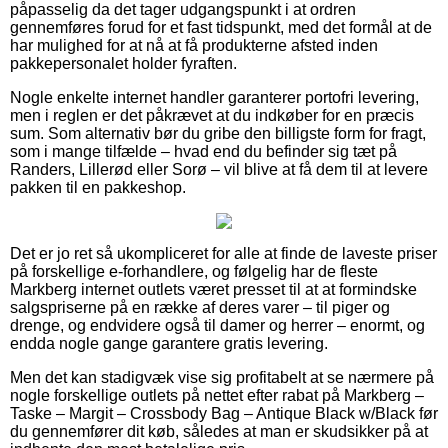
påpasselig da det tager udgangspunkt i at ordren
gennemføres forud for et fast tidspunkt, med det formål at de
har mulighed for at nå at få produkterne afsted inden
pakkepersonalet holder fyraften.
Nogle enkelte internet handler garanterer portofri levering,
men i reglen er det påkrævet at du indkøber for en præcis
sum. Som alternativ bør du gribe den billigste form for fragt,
som i mange tilfælde – hvad end du befinder sig tæt på
Randers, Lillerød eller Sorø – vil blive at få dem til at levere
pakken til en pakkeshop.
Det er jo ret så ukompliceret for alle at finde de laveste priser
på forskellige e-forhandlere, og følgelig har de fleste
Markberg internet outlets været presset til at at formindske
salgspriserne på en række af deres varer – til piger og
drenge, og endvidere også til damer og herrer – enormt, og
endda nogle gange garantere gratis levering.
Men det kan stadigvæk vise sig profitabelt at se nærmere på
nogle forskellige outlets på nettet efter rabat på Markberg –
Taske – Margit – Crossbody Bag – Antique Black w/Black før
du gennemfører dit køb, således at man er skudsikker på at