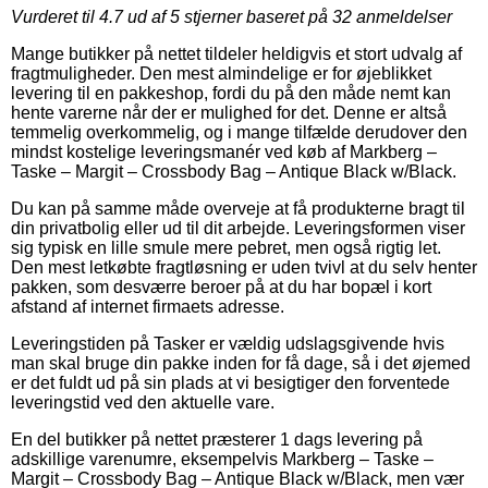
Vurderet til
4.7
ud af 5 stjerner baseret på
32
anmeldelser
Mange butikker på nettet tildeler heldigvis et stort udvalg af
fragtmuligheder. Den mest almindelige er for øjeblikket
levering til en pakkeshop, fordi du på den måde nemt kan
hente varerne når der er mulighed for det. Denne er altså
temmelig overkommelig, og i mange tilfælde derudover den
mindst kostelige leveringsmanér ved køb af Markberg –
Taske – Margit – Crossbody Bag – Antique Black w/Black.
Du kan på samme måde overveje at få produkterne bragt til
din privatbolig eller ud til dit arbejde. Leveringsformen viser
sig typisk en lille smule mere pebret, men også rigtig let.
Den mest letkøbte fragtløsning er uden tvivl at du selv henter
pakken, som desværre beroer på at du har bopæl i kort
afstand af internet firmaets adresse.
Leveringstiden på Tasker er vældig udslagsgivende hvis
man skal bruge din pakke inden for få dage, så i det øjemed
er det fuldt ud på sin plads at vi besigtiger den forventede
leveringstid ved den aktuelle vare.
En del butikker på nettet præsterer 1 dags levering på
adskillige varenumre, eksempelvis Markberg – Taske –
Margit – Crossbody Bag – Antique Black w/Black, men vær