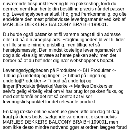
nuværende tidspunkt levering til en pakkeshop, fordi du
dermed nemt kan hente din bestilling præcis når det passer
dig. Leveringstypen er altså i høj grad fremkommelig, og ofte
endvidere den mest prisbevidste leveringsmanér ved køb af
MARLIES DEKKERS BALCONY BRA BH 199001.
Du burde også påtænke at få varerne bragt til din adresse
eller ud på din arbejdsplads. Fragtmuligheden bliver til tider
en lille smule mindre prisbillig, men tillige ret så
hensigtsmæssig. Den mindst kostelige leveringsmanér vil
dog altid vise sig at være at hente pakken selv, men det
beroer på at du befinder dig nær webshoppens bopæl.
Leveringsdygtigheden på Produkter -> BH|Produkter ->
Tilbud på undertøj og lingeri -> Tilbud på lingeri og
undertøj|Produkter -> Tilbud på undertøj og
lingeri|Produkter|Mærke|Mærke -> Marlies Dekkers er
selvfølgelig virkelig vital om vi har brug for pakken fluks, og
med det formål er det ret så centralt at vi ser
leveringstidspunktet for det relevante produkt.
En lang række online varehuse giver løfte om dag-til-dag
fragt på deres bedst sælgende varenumre, eksempelvis
MARLIES DEKKERS BALCONY BRA BH 199001, men
som ikke desto mindre nødvendiggør at ordren lægges forud