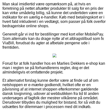
Man skal imidlertid være opmærksom på, at hvis en
forretning på nettet afsætter produkter til salg for en pris der
kan virke umådelig billig, så kunne det undertiden være en
indikator for en uærlig e-handler. Køb med betalingskort er i
hvert fald inkluderet i en vedtægt, som passer på folk overfor
bedrageriske online shops.
Generelt går vi ind for bestillinger med kort eller MobilePay.
Som alternativ kan du drage nytte af et afdragstilbud som fx
ViaBill, forudsat du agter at afbetale pengene ude i
fremtiden.
Forud for at folk handler hos en Marlies Dekkers e-shop kan
man i reglen se på forhandlerens regler, dog er det
almindeligvis et omfattende projekt.
Et alternativt forslag kunne derfor være at finde ud af om
netshoppen er e-mærke godkendt, hvilket ofte er en
påvisning af at internet shoppen efterkommer gældende
dansk lovgivning, udover at webbutikken fra tid til anden
undersøges af fagfolk der mestrer vilkårene på området.
Derudover tilbydes du mulighed for bistand, for så vidt du
udsættes for dilemmaer i processen med dit indkøb.