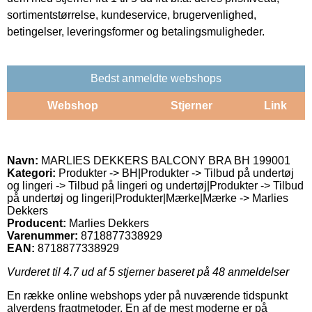
sortimentstørrelse, kundeservice, brugervenlighed,
betingelser, leveringsformer og betalingsmuligheder.
Bedst anmeldte webshops
Webshop
Stjerner
Link
Navn:
MARLIES DEKKERS BALCONY BRA BH 199001
Kategori:
Produkter -> BH|Produkter -> Tilbud på undertøj
og lingeri -> Tilbud på lingeri og undertøj|Produkter -> Tilbud
på undertøj og lingeri|Produkter|Mærke|Mærke -> Marlies
Dekkers
Producent:
Marlies Dekkers
Varenummer:
8718877338929
EAN:
8718877338929
Vurderet til
4.7
ud af 5 stjerner baseret på
48
anmeldelser
En række online webshops yder på nuværende tidspunkt
alverdens fragtmetoder. En af de mest moderne er på