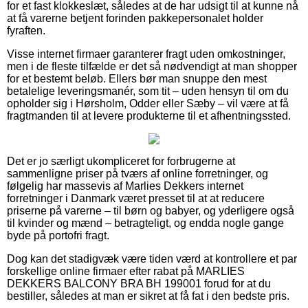
for et fast klokkeslæt, således at de har udsigt til at kunne nå
at få varerne betjent forinden pakkepersonalet holder
fyraften.
Visse internet firmaer garanterer fragt uden omkostninger,
men i de fleste tilfælde er det så nødvendigt at man shopper
for et bestemt beløb. Ellers bør man snuppe den mest
betalelige leveringsmanér, som tit – uden hensyn til om du
opholder sig i Hørsholm, Odder eller Sæby – vil være at få
fragtmanden til at levere produkterne til et afhentningssted.
Det er jo særligt ukompliceret for forbrugerne at
sammenligne priser på tværs af online forretninger, og
følgelig har massevis af Marlies Dekkers internet
forretninger i Danmark været presset til at at reducere
priserne på varerne – til børn og babyer, og yderligere også
til kvinder og mænd – betragteligt, og endda nogle gange
byde på portofri fragt.
Dog kan det stadigvæk være tiden værd at kontrollere et par
forskellige online firmaer efter rabat på MARLIES
DEKKERS BALCONY BRA BH 199001 forud for at du
bestiller, således at man er sikret at få fat i den bedste pris.