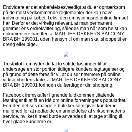
Endvidere er det anbefalelsesværdigt at du er opmærksom
på de mest vedkommende reglementer der kan have
indvirkning på købet, f.eks. den ombytningsret online firmaet
har. Derfor er det virkelig relevant, at man permanent
gemmer ens ordrekvittering, således man når som helst kan
dokumentere handlen af MARLIES DEKKERS BALCONY
BRA BH 199001, uden hensyn til om man skal shoppe til en
dreng eller pige.
Trustpilot frembyder de facto solide løsninger til at
undersøge en stor portion tidligere kunders iagttagelser og
på grund af dette foreslår vi, at du ser nærmere på online
virksomhedens kritik af MARLIES DEKKERS BALCONY
BRA BH 199001 forinden du færdiggør din shopping.
Facebook fremskaffer lignende fuldkommen tiltalende
løsninger til at få en idé om online forretningens popularitet.
Foruden det ses mange e-butikker som giver kunderne
mulighed for at nedfælde en anmeldelse af virksomhedens
service, hvilket tilmed burde anvendes til at tage stilling til
hvor glade kunderne er.