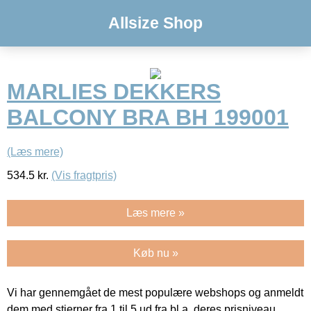
Allsize Shop
MARLIES DEKKERS
BALCONY BRA BH 199001
(Læs mere)
534.5
kr.
(Vis fragtpris)
Læs mere »
Køb nu »
Vi har gennemgået de mest populære webshops og anmeldt
dem med stjerner fra 1 til 5 ud fra bl.a. deres prisniveau,