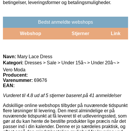
betingelser, leveringsformer og betalingsmuligheder.
Bedst anmeldte webshops
Webshop
Stjerner
Link
Navn:
Mary Lace Dress
Kategori:
Dresses > Sale > Under 15â¬ > Under 20â¬ >
Vero Moda
Producent:
Varenummer:
69676
EAN:
Vurderet til
4.8
ud af 5 stjerner baseret på
41
anmeldelser
Adskillige online webshops tilbyder på nuværende tidspunkt
flere løsninger til levering. Den mest almindelige er på
nuværende tidspunkt at få leveret til et udleveringssted, som
gør at du kan hente de bestilte produkter lige præcis når det
passer ind i din kalender. Denne er jo særdeles praktisk, og