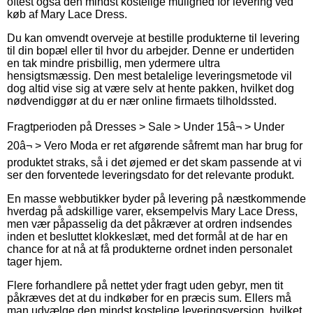
oftest også den mindst kostelige mulighed for levering ved
køb af Mary Lace Dress.
Du kan omvendt overveje at bestille produkterne til levering
til din bopæl eller til hvor du arbejder. Denne er undertiden
en tak mindre prisbillig, men ydermere ultra
hensigtsmæssig. Den mest betalelige leveringsmetode vil
dog altid vise sig at være selv at hente pakken, hvilket dog
nødvendiggør at du er nær online firmaets tilholdssted.
Fragtperioden på Dresses > Sale > Under 15â¬ > Under
20â¬ > Vero Moda er ret afgørende såfremt man har brug for
produktet straks, så i det øjemed er det skam passende at vi
ser den forventede leveringsdato for det relevante produkt.
En masse webbutikker byder på levering på næstkommende
hverdag på adskillige varer, eksempelvis Mary Lace Dress,
men vær påpasselig da det påkræver at ordren indsendes
inden et besluttet klokkeslæt, med det formål at de har en
chance for at nå at få produkterne ordnet inden personalet
tager hjem.
Flere forhandlere på nettet yder fragt uden gebyr, men tit
påkræves det at du indkøber for en præcis sum. Ellers må
man udvælge den mindst kostelige leveringsversion, hvilket