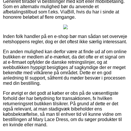
Generelt tilråder vi bestillinger med kort eller mobilbetaling.
Som en alternativ mulighed bør du anvende et
afbetalingstilbud som f.eks. ViaBill, hvis du har i sinde at
honorere beløbet af flere omgange.
Inden folk handler på en e-shop bør man sådan set overveje
netshoppens regler, dog er det oftest ikke særlig interessant.
En anden mulighed kan derfor være at finde ud af om online
butikken er medlem af e-mærket, da det ofte er et signal om
at e-firmaet opfylder de danske retningslinjer, og at
webbutikken hyppigt besigtiges af sagkyndige der er meget
bekendte med vilkårene på området. Dette er en god
anledning til support, såfremt du møder besvær i processen
med din bestilling.
For øvrigt er det godt at køber er obs på de væsentligste
forhold der har betydning for transaktionen, fx hvilken
returneringsret butikken tilsikrer. På grund af dette er det
også relevant, at man stadigvæk bibeholder ens
købsbekræftelse, så man til enhver tid vil kunne vidne om
bestillingen af Mary Lace Dress, om du søger produkter til
en kvinde eller mand.