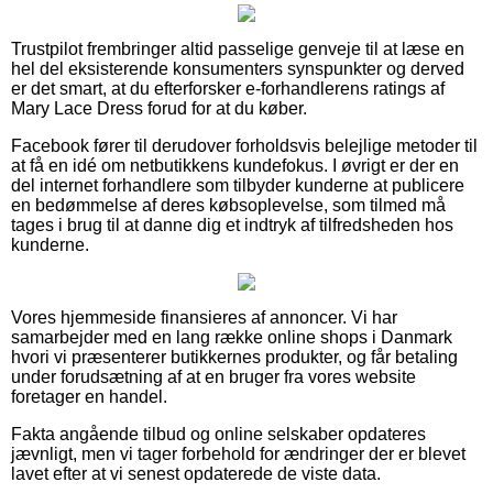
Trustpilot frembringer altid passelige genveje til at læse en
hel del eksisterende konsumenters synspunkter og derved
er det smart, at du efterforsker e-forhandlerens ratings af
Mary Lace Dress forud for at du køber.
Facebook fører til derudover forholdsvis belejlige metoder til
at få en idé om netbutikkens kundefokus. I øvrigt er der en
del internet forhandlere som tilbyder kunderne at publicere
en bedømmelse af deres købsoplevelse, som tilmed må
tages i brug til at danne dig et indtryk af tilfredsheden hos
kunderne.
Vores hjemmeside finansieres af annoncer. Vi har
samarbejder med en lang række online shops i Danmark
hvori vi præsenterer butikkernes produkter, og får betaling
under forudsætning af at en bruger fra vores website
foretager en handel.
Fakta angående tilbud og online selskaber opdateres
jævnligt, men vi tager forbehold for ændringer der er blevet
lavet efter at vi senest opdaterede de viste data.