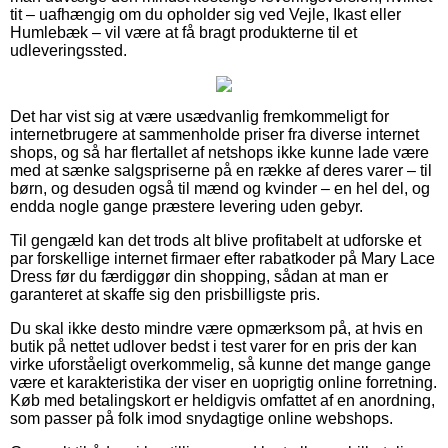
tit – uafhængig om du opholder sig ved Vejle, Ikast eller
Humlebæk – vil være at få bragt produkterne til et
udleveringssted.
Det har vist sig at være usædvanlig fremkommeligt for
internetbrugere at sammenholde priser fra diverse internet
shops, og så har flertallet af netshops ikke kunne lade være
med at sænke salgspriserne på en række af deres varer – til
børn, og desuden også til mænd og kvinder – en hel del, og
endda nogle gange præstere levering uden gebyr.
Til gengæld kan det trods alt blive profitabelt at udforske et
par forskellige internet firmaer efter rabatkoder på Mary Lace
Dress før du færdiggør din shopping, sådan at man er
garanteret at skaffe sig den prisbilligste pris.
Du skal ikke desto mindre være opmærksom på, at hvis en
butik på nettet udlover bedst i test varer for en pris der kan
virke uforståeligt overkommelig, så kunne det mange gange
være et karakteristika der viser en uoprigtig online forretning.
Køb med betalingskort er heldigvis omfattet af en anordning,
som passer på folk imod snydagtige online webshops.