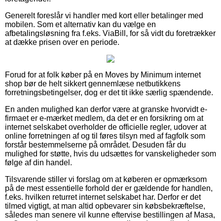
Generelt foreslår vi handler med kort eller betalinger med
mobilen. Som et alternativ kan du vælge en
afbetalingsløsning fra f.eks. ViaBill, for så vidt du foretrækker
at dække prisen over en periode.
Forud for at folk køber på en Moves by Minimum internet
shop bør de helt sikkert gennemlæse netbutikkens
forretningsbetingelser, dog er det tit ikke særlig spændende.
En anden mulighed kan derfor være at granske hvorvidt e-
firmaet er e-mærket medlem, da det er en forsikring om at
internet selskabet overholder de officielle regler, udover at
online forretningen af og til føres tilsyn med af fagfolk som
forstår bestemmelserne på området. Desuden får du
mulighed for støtte, hvis du udsættes for vanskeligheder som
følge af din handel.
Tilsvarende stiller vi forslag om at køberen er opmærksom
på de mest essentielle forhold der er gældende for handlen,
f.eks. hvilken returret internet selskabet har. Derfor er det
tilmed vigtigt, at man altid opbevarer sin købsbekræftelse,
således man senere vil kunne eftervise bestillingen af Masa,