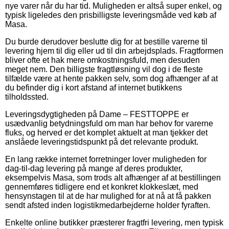
nye varer når du har tid. Muligheden er altså super enkel, og
typisk ligeledes den prisbilligste leveringsmåde ved køb af
Masa.
Du burde derudover beslutte dig for at bestille varerne til
levering hjem til dig eller ud til din arbejdsplads. Fragtformen
bliver ofte et hak mere omkostningsfuld, men desuden
meget nem. Den billigste fragtløsning vil dog i de fleste
tilfælde være at hente pakken selv, som dog afhænger af at
du befinder dig i kort afstand af internet butikkens
tilholdssted.
Leveringsdygtigheden på Dame – FESTTOPPE er
usædvanlig betydningsfuld om man har behov for varerne
fluks, og herved er det komplet aktuelt at man tjekker det
anslåede leveringstidspunkt på det relevante produkt.
En lang række internet forretninger lover muligheden for
dag-til-dag levering på mange af deres produkter,
eksempelvis Masa, som trods alt afhænger af at bestillingen
gennemføres tidligere end et konkret klokkeslæt, med
hensynstagen til at de har mulighed for at nå at få pakken
sendt afsted inden logistikmedarbejderne holder fyraften.
Enkelte online butikker præsterer fragtfri levering, men typisk