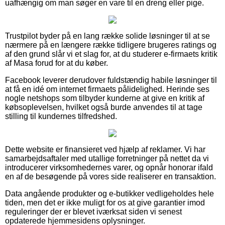
uafhængig om man søger en vare til en dreng eller pige.
Trustpilot byder på en lang række solide løsninger til at se
nærmere på en længere række tidligere brugeres ratings og
af den grund slår vi et slag for, at du studerer e-firmaets kritik
af Masa forud for at du køber.
Facebook leverer derudover fuldstændig habile løsninger til
at få en idé om internet firmaets pålidelighed. Herinde ses
nogle netshops som tilbyder kunderne at give en kritik af
købsoplevelsen, hvilket også burde anvendes til at tage
stilling til kundernes tilfredshed.
Dette website er finansieret ved hjælp af reklamer. Vi har
samarbejdsaftaler med utallige forretninger på nettet da vi
introducerer virksomhedernes varer, og opnår honorar ifald
en af de besøgende på vores side realiserer en transaktion.
Data angående produkter og e-butikker vedligeholdes hele
tiden, men det er ikke muligt for os at give garantier imod
reguleringer der er blevet iværksat siden vi senest
opdaterede hjemmesidens oplysninger.