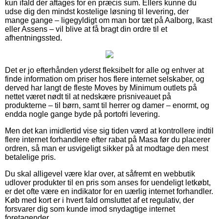
kun ifald der aftages for en præcis sum. Ellers kunne du
udse dig den mindst kostelige løsning til levering, der
mange gange – ligegyldigt om man bor tæt på Aalborg, Ikast
eller Assens – vil blive at få bragt din ordre til et
afhentningssted.
Det er jo efterhånden yderst fleksibelt for alle og enhver at
finde information om priser hos flere internet selskaber, og
derved har langt de fleste Moves by Minimum outlets på
nettet været nødt til at nedskære prisniveauet på
produkterne – til børn, samt til herrer og damer – enormt, og
endda nogle gange byde på portofri levering.
Men det kan imidlertid vise sig tiden værd at kontrollere indtil
flere internet forhandlere efter rabat på Masa før du placerer
ordren, så man er usvigeligt sikker på at modtage den mest
betalelige pris.
Du skal alligevel være klar over, at såfremt en webbutik
udlover produkter til en pris som anses for uendeligt letkøbt,
er det ofte være en indikator for en uærlig internet forhandler.
Køb med kort er i hvert fald omsluttet af et regulativ, der
forsvarer dig som kunde imod snydagtige internet
foretagender.