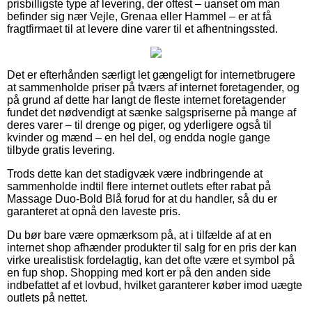
prisbilligste type af levering, der oftest – uanset om man
befinder sig nær Vejle, Grenaa eller Hammel – er at få
fragtfirmaet til at levere dine varer til et afhentningssted.
Det er efterhånden særligt let gængeligt for internetbrugere
at sammenholde priser på tværs af internet foretagender, og
på grund af dette har langt de fleste internet foretagender
fundet det nødvendigt at sænke salgspriserne på mange af
deres varer – til drenge og piger, og yderligere også til
kvinder og mænd – en hel del, og endda nogle gange
tilbyde gratis levering.
Trods dette kan det stadigvæk være indbringende at
sammenholde indtil flere internet outlets efter rabat på
Massage Duo-Bold Blå forud for at du handler, så du er
garanteret at opnå den laveste pris.
Du bør bare være opmærksom på, at i tilfælde af at en
internet shop afhænder produkter til salg for en pris der kan
virke urealistisk fordelagtig, kan det ofte være et symbol på
en fup shop. Shopping med kort er på den anden side
indbefattet af et lovbud, hvilket garanterer køber imod uægte
outlets på nettet.