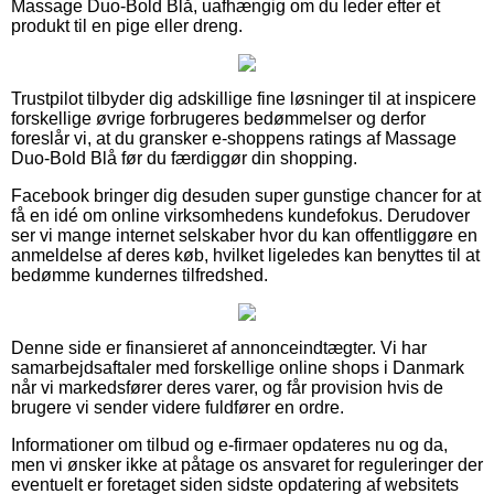
Massage Duo-Bold Blå, uafhængig om du leder efter et
produkt til en pige eller dreng.
Trustpilot tilbyder dig adskillige fine løsninger til at inspicere
forskellige øvrige forbrugeres bedømmelser og derfor
foreslår vi, at du gransker e-shoppens ratings af Massage
Duo-Bold Blå før du færdiggør din shopping.
Facebook bringer dig desuden super gunstige chancer for at
få en idé om online virksomhedens kundefokus. Derudover
ser vi mange internet selskaber hvor du kan offentliggøre en
anmeldelse af deres køb, hvilket ligeledes kan benyttes til at
bedømme kundernes tilfredshed.
Denne side er finansieret af annonceindtægter. Vi har
samarbejdsaftaler med forskellige online shops i Danmark
når vi markedsfører deres varer, og får provision hvis de
brugere vi sender videre fuldfører en ordre.
Informationer om tilbud og e-firmaer opdateres nu og da,
men vi ønsker ikke at påtage os ansvaret for reguleringer der
eventuelt er foretaget siden sidste opdatering af websitets