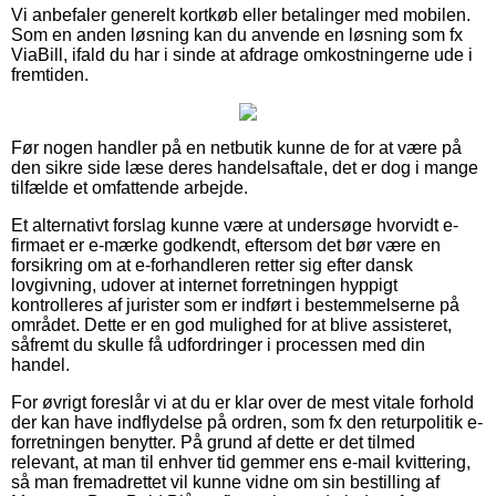
Vi anbefaler generelt kortkøb eller betalinger med mobilen.
Som en anden løsning kan du anvende en løsning som fx
ViaBill, ifald du har i sinde at afdrage omkostningerne ude i
fremtiden.
Før nogen handler på en netbutik kunne de for at være på
den sikre side læse deres handelsaftale, det er dog i mange
tilfælde et omfattende arbejde.
Et alternativt forslag kunne være at undersøge hvorvidt e-
firmaet er e-mærke godkendt, eftersom det bør være en
forsikring om at e-forhandleren retter sig efter dansk
lovgivning, udover at internet forretningen hyppigt
kontrolleres af jurister som er indført i bestemmelserne på
området. Dette er en god mulighed for at blive assisteret,
såfremt du skulle få udfordringer i processen med din
handel.
For øvrigt foreslår vi at du er klar over de mest vitale forhold
der kan have indflydelse på ordren, som fx den returpolitik e-
forretningen benytter. På grund af dette er det tilmed
relevant, at man til enhver tid gemmer ens e-mail kvittering,
så man fremadrettet vil kunne vidne om sin bestilling af