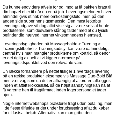
Du kunne endvidere afveje for og imod at få pakken bragt til
din bopæl eller til når du er på job. Leveringsmetoden bliver
almindeligvis et hak mere omkostningsfuld, men på den
anden side super hensigtsmæssig. Den mest letkøbte
leveringsudgave vil dog altid vise sig at være selv at hente
produkterne, som desværre står og falder med at du fysisk
befinder dig nærved internet virksomhedens hjemsted.
Leveringsdygtigheden på Massagebolde > Træning >
Træningstilbehør > Træningsudstyr kan være ualmindeligt
central hvis man mangler produkterne om kort tid, så derfor
er det rigtig aktuelt at vi kigger nærmere på
leveringstidspunktet ved den relevante vare.
En række forhandlere på nettet tilsiger 1 hverdags levering
på en række produkter, eksempelvis Massage Duo-Bold Blå,
men vær vagtsom da det er afhængig af at ordren aflægges
inden et aftalt klokkeslæt, så de højst sandsynligt kan nå at
få varerne hen til fragtfirmaet inden lagerpersonalet tager
hjem.
Nogle internet webshops præsterer fragt uden betaling, men
i de fleste tilfælde er det under forudsætning af at du køber
for et fastsat beløb. Alternativt kan man gribe den