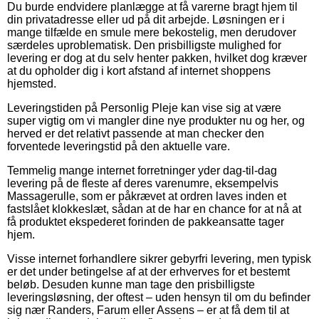
Du burde endvidere planlægge at få varerne bragt hjem til
din privatadresse eller ud på dit arbejde. Løsningen er i
mange tilfælde en smule mere bekostelig, men derudover
særdeles uproblematisk. Den prisbilligste mulighed for
levering er dog at du selv henter pakken, hvilket dog kræver
at du opholder dig i kort afstand af internet shoppens
hjemsted.
Leveringstiden på Personlig Pleje kan vise sig at være
super vigtig om vi mangler dine nye produkter nu og her, og
herved er det relativt passende at man checker den
forventede leveringstid på den aktuelle vare.
Temmelig mange internet forretninger yder dag-til-dag
levering på de fleste af deres varenumre, eksempelvis
Massagerulle, som er påkrævet at ordren laves inden et
fastslået klokkeslæt, sådan at de har en chance for at nå at
få produktet ekspederet forinden de pakkeansatte tager
hjem.
Visse internet forhandlere sikrer gebyrfri levering, men typisk
er det under betingelse af at der erhverves for et bestemt
beløb. Desuden kunne man tage den prisbilligste
leveringsløsning, der oftest – uden hensyn til om du befinder
sig nær Randers, Farum eller Assens – er at få dem til at