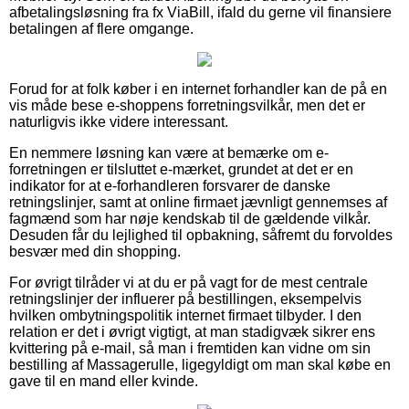
afbetalingsløsning fra fx ViaBill, ifald du gerne vil finansiere
betalingen af flere omgange.
Forud for at folk køber i en internet forhandler kan de på en
vis måde bese e-shoppens forretningsvilkår, men det er
naturligvis ikke videre interessant.
En nemmere løsning kan være at bemærke om e-
forretningen er tilsluttet e-mærket, grundet at det er en
indikator for at e-forhandleren forsvarer de danske
retningslinjer, samt at online firmaet jævnligt gennemses af
fagmænd som har nøje kendskab til de gældende vilkår.
Desuden får du lejlighed til opbakning, såfremt du forvoldes
besvær med din shopping.
For øvrigt tilråder vi at du er på vagt for de mest centrale
retningslinjer der influerer på bestillingen, eksempelvis
hvilken ombytningspolitik internet firmaet tilbyder. I den
relation er det i øvrigt vigtigt, at man stadigvæk sikrer ens
kvittering på e-mail, så man i fremtiden kan vidne om sin
bestilling af Massagerulle, ligegyldigt om man skal købe en
gave til en mand eller kvinde.