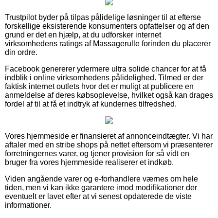
Trustpilot byder på tilpas pålidelige løsninger til at efterse
forskellige eksisterende konsumenters opfattelser og af den
grund er det en hjælp, at du udforsker internet
virksomhedens ratings af Massagerulle forinden du placerer
din ordre.
Facebook genererer ydermere ultra solide chancer for at få
indblik i online virksomhedens pålidelighed. Tilmed er der
faktisk internet outlets hvor det er muligt at publicere en
anmeldelse af deres købsoplevelse, hvilket også kan drages
fordel af til at få et indtryk af kundernes tilfredshed.
Vores hjemmeside er finansieret af annonceindtægter. Vi har
aftaler med en stribe shops på nettet eftersom vi præsenterer
forretningernes varer, og tjener provision for så vidt en
bruger fra vores hjemmeside realiserer et indkøb.
Viden angående varer og e-forhandlere værnes om hele
tiden, men vi kan ikke garantere imod modifikationer der
eventuelt er lavet efter at vi senest opdaterede de viste
informationer.