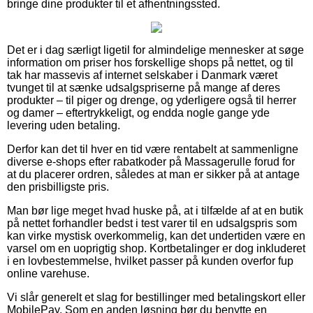
bringe dine produkter til et afhentningssted.
Det er i dag særligt ligetil for almindelige mennesker at søge
information om priser hos forskellige shops på nettet, og til
tak har massevis af internet selskaber i Danmark været
tvunget til at sænke udsalgspriserne på mange af deres
produkter – til piger og drenge, og yderligere også til herrer
og damer – eftertrykkeligt, og endda nogle gange yde
levering uden betaling.
Derfor kan det til hver en tid være rentabelt at sammenligne
diverse e-shops efter rabatkoder på Massagerulle forud for
at du placerer ordren, således at man er sikker på at antage
den prisbilligste pris.
Man bør lige meget hvad huske på, at i tilfælde af at en butik
på nettet forhandler bedst i test varer til en udsalgspris som
kan virke mystisk overkommelig, kan det undertiden være en
varsel om en uoprigtig shop. Kortbetalinger er dog inkluderet
i en lovbestemmelse, hvilket passer på kunden overfor fup
online varehuse.
Vi slår generelt et slag for bestillinger med betalingskort eller
MobilePay. Som en anden løsning bør du benytte en