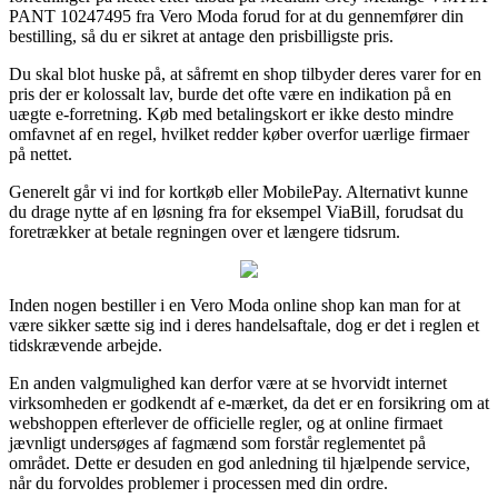
PANT 10247495 fra Vero Moda forud for at du gennemfører din
bestilling, så du er sikret at antage den prisbilligste pris.
Du skal blot huske på, at såfremt en shop tilbyder deres varer for en
pris der er kolossalt lav, burde det ofte være en indikation på en
uægte e-forretning. Køb med betalingskort er ikke desto mindre
omfavnet af en regel, hvilket redder køber overfor uærlige firmaer
på nettet.
Generelt går vi ind for kortkøb eller MobilePay. Alternativt kunne
du drage nytte af en løsning fra for eksempel ViaBill, forudsat du
foretrækker at betale regningen over et længere tidsrum.
Inden nogen bestiller i en Vero Moda online shop kan man for at
være sikker sætte sig ind i deres handelsaftale, dog er det i reglen et
tidskrævende arbejde.
En anden valgmulighed kan derfor være at se hvorvidt internet
virksomheden er godkendt af e-mærket, da det er en forsikring om at
webshoppen efterlever de officielle regler, og at online firmaet
jævnligt undersøges af fagmænd som forstår reglementet på
området. Dette er desuden en god anledning til hjælpende service,
når du forvoldes problemer i processen med din ordre.