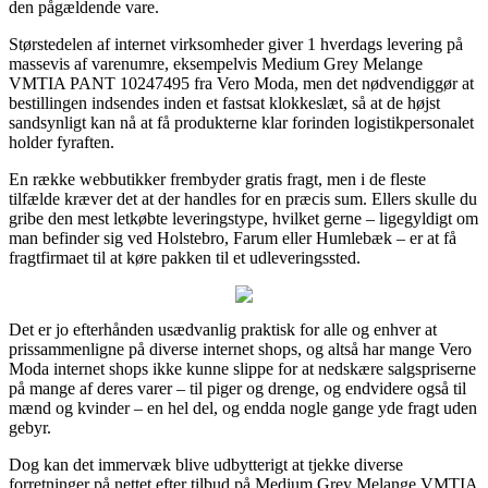
den pågældende vare.
Størstedelen af internet virksomheder giver 1 hverdags levering på
massevis af varenumre, eksempelvis Medium Grey Melange
VMTIA PANT 10247495 fra Vero Moda, men det nødvendiggør at
bestillingen indsendes inden et fastsat klokkeslæt, så at de højst
sandsynligt kan nå at få produkterne klar forinden logistikpersonalet
holder fyraften.
En række webbutikker frembyder gratis fragt, men i de fleste
tilfælde kræver det at der handles for en præcis sum. Ellers skulle du
gribe den mest letkøbte leveringstype, hvilket gerne – ligegyldigt om
man befinder sig ved Holstebro, Farum eller Humlebæk – er at få
fragtfirmaet til at køre pakken til et udleveringssted.
Det er jo efterhånden usædvanlig praktisk for alle og enhver at
prissammenligne på diverse internet shops, og altså har mange Vero
Moda internet shops ikke kunne slippe for at nedskære salgspriserne
på mange af deres varer – til piger og drenge, og endvidere også til
mænd og kvinder – en hel del, og endda nogle gange yde fragt uden
gebyr.
Dog kan det immervæk blive udbytterigt at tjekke diverse
forretninger på nettet efter tilbud på Medium Grey Melange VMTIA