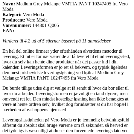
Navn:
Medium Grey Melange VMTIA PANT 10247495 fra Vero
Moda
Kategori:
Vero Moda
Producent:
Vero Moda
Varenummer:
144801-Q005
EAN:
Vurderet til
4.2
ud af 5 stjerner baseret på
11
anmeldelser
En hel del online firmaer yder efterhånden alverdens metoder til
levering. Et hit er for nærværende at få leveret til et udleveringssted,
hvor du selv kan hente dine produkter når det passer ind i din
kalender. Leveringsformen er jo ret så bekvem, og typisk ligeledes
den mest prisbevidste leveringsløsning ved køb af Medium Grey
Melange VMTIA PANT 10247495 fra Vero Moda.
Du burde tillige udse dig at vælge at få sendt til hvor du bor eller til
hvor du arbejder. Leveringsformen er jævnligt en tand dyrere, men
omvendt ret let. Den mindst kostelige løsning kan ikke benægtes at
være at hente ordren selv, hvilket dog forudsætter at du har bopæl i
nærheden af e-shoppens hjemsted.
Leveringshastigheden på Vero Moda er jo temmelig betydningsfuld
såfremt du absolut skal bruge varerne om få sekunder, så herved er
det tydeligvis væsentligt at du ser den forventede leveringsdato ved