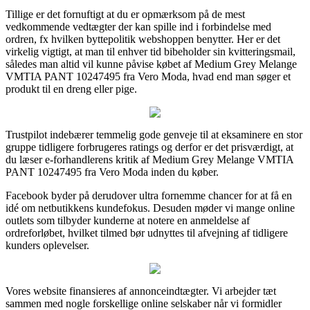
Tillige er det fornuftigt at du er opmærksom på de mest
vedkommende vedtægter der kan spille ind i forbindelse med
ordren, fx hvilken byttepolitik webshoppen benytter. Her er det
virkelig vigtigt, at man til enhver tid bibeholder sin kvitteringsmail,
således man altid vil kunne påvise købet af Medium Grey Melange
VMTIA PANT 10247495 fra Vero Moda, hvad end man søger et
produkt til en dreng eller pige.
Trustpilot indebærer temmelig gode genveje til at eksaminere en stor
gruppe tidligere forbrugeres ratings og derfor er det prisværdigt, at
du læser e-forhandlerens kritik af Medium Grey Melange VMTIA
PANT 10247495 fra Vero Moda inden du køber.
Facebook byder på derudover ultra fornemme chancer for at få en
idé om netbutikkens kundefokus. Desuden møder vi mange online
outlets som tilbyder kunderne at notere en anmeldelse af
ordreforløbet, hvilket tilmed bør udnyttes til afvejning af tidligere
kunders oplevelser.
Vores website finansieres af annonceindtægter. Vi arbejder tæt
sammen med nogle forskellige online selskaber når vi formidler