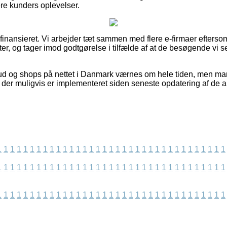
ligere kunders oplevelser.
finansieret. Vi arbejder tæt sammen med flere e-firmaer efterso
r, og tager imod godtgørelse i tilfælde af at de besøgende vi s
ud og shops på nettet i Danmark værnes om hele tiden, men man 
er der muligvis er implementeret siden seneste opdatering af de 
1
1
1
1
1
1
1
1
1
1
1
1
1
1
1
1
1
1
1
1
1
1
1
1
1
1
1
1
1
1
1
1
1
1
1
1
1
1
1
1
1
1
1
1
1
1
1
1
1
1
1
1
1
1
1
1
1
1
1
1
1
1
1
1
1
1
1
1
1
1
1
1
1
1
1
1
1
1
1
1
1
1
1
1
1
1
1
1
1
1
1
1
1
1
1
1
1
1
1
1
1
1
1
1
1