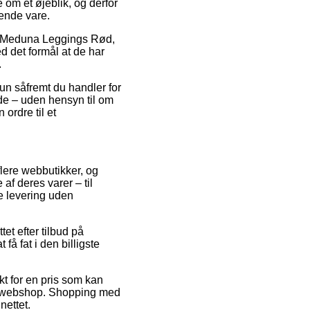
 om et øjeblik, og derfor
ende vare.
vis Meduna Leggings Rød,
d det formål at de har
.
kun såfremt du handler for
ælde – uden hensyn til om
 ordre til et
flere webbutikker, og
f deres varer – til
e levering uden
tet efter tilbud på
å fat i den billigste
kt for en pris som kan
ig webshop. Shopping med
nettet.