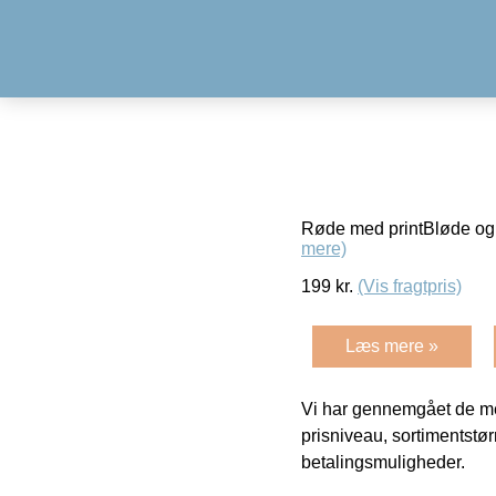
Røde med printBløde og 
mere)
199
kr.
(Vis fragtpris)
Læs mere »
Vi har gennemgået de mes
prisniveau, sortimentstø
betalingsmuligheder.