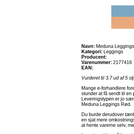
Navn:
Meduna Legging
Kategori:
Leggings
Producent:
Varenummer:
2177416
EAN:
Vurderet til
3.7
ud af 5 st
Mange e-forhandlere fore
stunder at få sendt til e
Leveringstypen er jo særl
Meduna Leggings Rød.
Du burde derudover tænke 
en sjat mere omkostningsfu
at hente varerne selv, men