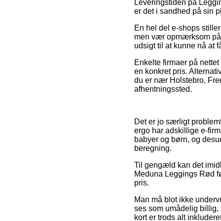
Leveringstiden på Legging
er det i sandhed på sin 
En hel del e-shops still
men vær opmærksom på at d
udsigt til at kunne nå at 
Enkelte firmaer på nettet
en konkret pris. Alternat
du er nær Holstebro, Frede
afhentningssted.
Det er jo særligt problem
ergo har adskillige e-fi
babyer og børn, og desu
beregning.
Til gengæld kan det imidler
Meduna Leggings Rød før d
pris.
Man må blot ikke undervur
ses som umådelig billig
kort er trods alt inklude