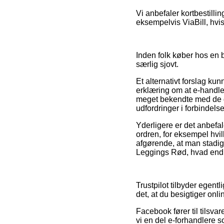
Vi anbefaler kortbestilli
eksempelvis ViaBill, hvis
Inden folk køber hos en 
særlig sjovt.
Et alternativt forslag ku
erklæring om at e-handlen
meget bekendte med de gæl
udfordringer i forbindels
Yderligere er det anbefal
ordren, for eksempel hvil
afgørende, at man stadig
Leggings Rød, hvad end m
Trustpilot tilbyder egent
det, at du besigtiger o
Facebook fører til tilsvar
vi en del e-forhandlere s