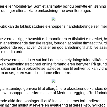
nger eller MobilePay. Som et alternativ bør du benytte en løsning 
 du higer efter at klare omkostningerne over flere uger.
butik kan de faktisk studere e-shoppens handelsbetingelser, men
nne være at kigge hvorvidt e-forhandleren er tilsluttet e-mærket, 
 anerkender de danske regler, foruden at online firmaet tit vurde
dende regulativer. Dette er en god anledning til at blive assist
e med din ordre.
elsesværdigt at du er sat ind i de mest betydningsfulde vilkår de
ken ombytningsrettighed online forhandleren benytter. På grund a
 sikrer sin købsbekræftelse, således man til enhver tid kan vi
an søger en vare til en dame eller herre.
lig anstændige genveje til at eftergå flere eksisterende kunders 
nline webshoppens bedømmelser af Meduna Leggings Rød forinden
ende altid fine løsninger til at få indsigt i internet forhandlerens
om gør det muligt at levere en evaluering af deres køb, hvilket ti