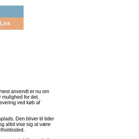
Link
 mest anvendt er nu om
r mulighed for det.
levering ved køb af
lads. Den bliver til tider
og altid vise sig at være
ilholdssted.