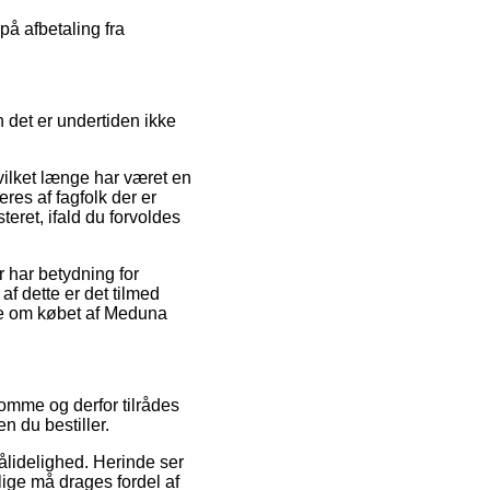
på afbetaling fra
 det er undertiden ikke
hvilket længe har været en
res af fagfolk der er
eret, ifald du forvoldes
r har betydning for
f dette er det tilmed
dne om købet af Meduna
domme og derfor tilrådes
 du bestiller.
 pålidelighed. Herinde ser
llige må drages fordel af