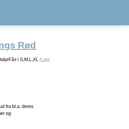
ngs Rød
taljeFås i S,M,L,XL
(Læs
 fra bl.a. deres
mer og