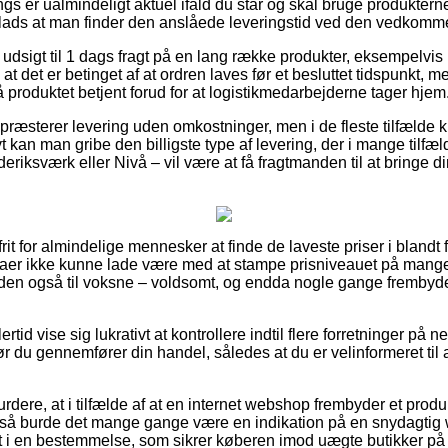
s er ualmindeligt aktuel ifald du står og skal bruge produkterne
plads at man finder den anslåede leveringstid ved den vedkomm
er udsigt til 1 dags fragt på en lang række produkter, eksempel
et er betinget af at ordren laves før et besluttet tidspunkt, me
få produktet betjent forud for at logistikmedarbejderne tager hjem
 præsterer levering uden omkostninger, men i de fleste tilfælde 
ivt kan man gribe den billigste type af levering, der i mange tilf
riksværk eller Nivå – vil være at få fragtmanden til at bringe din
frit for almindelige mennesker at finde de laveste priser i blandt 
rmaer ikke kunne lade være med at stampe prisniveauet på mange a
den også til voksne – voldsomt, og endda nogle gange frembyd
tid vise sig lukrativt at kontrollere indtil flere forretninger på net
u gennemfører din handel, således at du er velinformeret til at f
dere, at i tilfælde af at en internet webshop frembyder et produ
, så burde det mange gange være en indikation på en snydagt
ret i en bestemmelse, som sikrer køberen imod uægte butikker på 