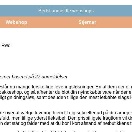
Bedst anmeldte webshops
Webshop
Stjerner
s Rød
jerner baseret på
27
anmeldelser
slår nu mange forskellige leveringsløsninger. En af dem der er
n pakkeshop, og så afhenter du blot din nyindkøbte vare når der e
igt gnidningsløs, samt desuden tillige den mest letkøbte slags 
over at vælge levering hjem til dig selv eller ud på din arbejdsp
ld, men tillige yderst fleksibel. Den prisbilligste fragtform vil d
 det står og falder med at du bor i kort afstand af netbutikkens t