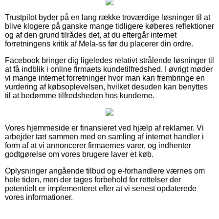
Trustpilot byder på en lang række troværdige løsninger til at
blive klogere på ganske mange tidligere køberes reflektioner
og af den grund tilrådes det, at du eftergår internet
forretningens kritik af Mela-ss før du placerer din ordre.
Facebook bringer dig ligeledes relativt strålende løsninger til
at få indblik i online firmaets kundetilfredshed. I øvrigt møder
vi mange internet forretninger hvor man kan frembringe en
vurdering af købsoplevelsen, hvilket desuden kan benyttes
til at bedømme tilfredsheden hos kunderne.
Vores hjemmeside er finansieret ved hjælp af reklamer. Vi
arbejder tæt sammen med en samling af internet handler i
form af at vi annoncerer firmaernes varer, og indhenter
godtgørelse om vores brugere laver et køb.
Oplysninger angående tilbud og e-forhandlere værnes om
hele tiden, men der tages forbehold for rettelser der
potentielt er implementeret efter at vi senest opdaterede
vores informationer.