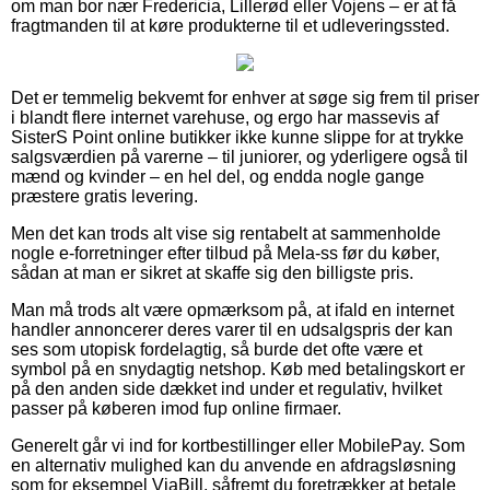
om man bor nær Fredericia, Lillerød eller Vojens – er at få
fragtmanden til at køre produkterne til et udleveringssted.
Det er temmelig bekvemt for enhver at søge sig frem til priser
i blandt flere internet varehuse, og ergo har massevis af
SisterS Point online butikker ikke kunne slippe for at trykke
salgsværdien på varerne – til juniorer, og yderligere også til
mænd og kvinder – en hel del, og endda nogle gange
præstere gratis levering.
Men det kan trods alt vise sig rentabelt at sammenholde
nogle e-forretninger efter tilbud på Mela-ss før du køber,
sådan at man er sikret at skaffe sig den billigste pris.
Man må trods alt være opmærksom på, at ifald en internet
handler annoncerer deres varer til en udsalgspris der kan
ses som utopisk fordelagtig, så burde det ofte være et
symbol på en snydagtig netshop. Køb med betalingskort er
på den anden side dækket ind under et regulativ, hvilket
passer på køberen imod fup online firmaer.
Generelt går vi ind for kortbestillinger eller MobilePay. Som
en alternativ mulighed kan du anvende en afdragsløsning
som for eksempel ViaBill, såfremt du foretrækker at betale