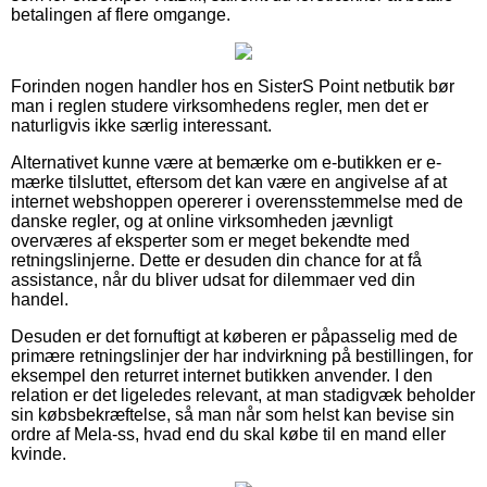
betalingen af flere omgange.
Forinden nogen handler hos en SisterS Point netbutik bør
man i reglen studere virksomhedens regler, men det er
naturligvis ikke særlig interessant.
Alternativet kunne være at bemærke om e-butikken er e-
mærke tilsluttet, eftersom det kan være en angivelse af at
internet webshoppen opererer i overensstemmelse med de
danske regler, og at online virksomheden jævnligt
overværes af eksperter som er meget bekendte med
retningslinjerne. Dette er desuden din chance for at få
assistance, når du bliver udsat for dilemmaer ved din
handel.
Desuden er det fornuftigt at køberen er påpasselig med de
primære retningslinjer der har indvirkning på bestillingen, for
eksempel den returret internet butikken anvender. I den
relation er det ligeledes relevant, at man stadigvæk beholder
sin købsbekræftelse, så man når som helst kan bevise sin
ordre af Mela-ss, hvad end du skal købe til en mand eller
kvinde.