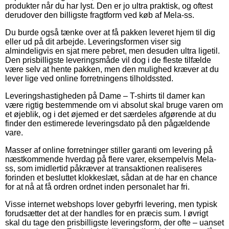
produkter når du har lyst. Den er jo ultra praktisk, og oftest
derudover den billigste fragtform ved køb af Mela-ss.
Du burde også tænke over at få pakken leveret hjem til dig
eller ud på dit arbejde. Leveringsformen viser sig
almindeligvis en sjat mere pebret, men desuden ultra ligetil.
Den prisbilligste leveringsmåde vil dog i de fleste tilfælde
være selv at hente pakken, men den mulighed kræver at du
lever lige ved online forretningens tilholdssted.
Leveringshastigheden på Dame – T-shirts til damer kan
være rigtig bestemmende om vi absolut skal bruge varen om
et øjeblik, og i det øjemed er det særdeles afgørende at du
finder den estimerede leveringsdato på den pågældende
vare.
Masser af online forretninger stiller garanti om levering på
næstkommende hverdag på flere varer, eksempelvis Mela-
ss, som imidlertid påkræver at transaktionen realiseres
forinden et besluttet klokkeslæt, sådan at de har en chance
for at nå at få ordren ordnet inden personalet har fri.
Visse internet webshops lover gebyrfri levering, men typisk
forudsætter det at der handles for en præcis sum. I øvrigt
skal du tage den prisbilligste leveringsform, der ofte – uanset