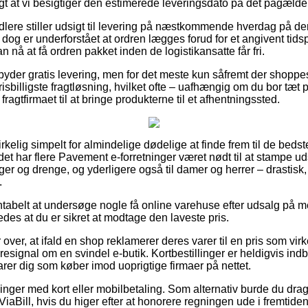
igt at vi besigtiger den estimerede leveringsdato på det pågæld
dlere stiller udsigt til levering på næstkommende hverdag på de
dog er underforstået at ordren lægges forud for et angivent ti
n nå at få ordren pakket inden de logistikansatte får fri.
mbyder gratis levering, men for det meste kun såfremt der shoppe
prisbilligste fragtløsning, hvilket ofte – uafhængig om du bor t
å fragtfirmaet til at bringe produkterne til et afhentningssted.
irkelig simpelt for almindelige dødelige at finde frem til de bedst
r det har flere Pavement e-forretninger været nødt til at stampe
piger og drenge, og yderligere også til damer og herrer – drasti
.
entabelt at undersøge nogle få online varehuse efter udsalg på me
des at du er sikret at modtage den laveste pris.
 over, at ifald en shop reklamerer deres varer til en pris som vir
resignal om en svindel e-butik. Kortbestillinger er heldigvis indb
arer dig som køber imod uoprigtige firmaer på nettet.
llinger med kort eller mobilbetaling. Som alternativ burde du drag
ViaBill, hvis du higer efter at honorere regningen ude i fremtiden