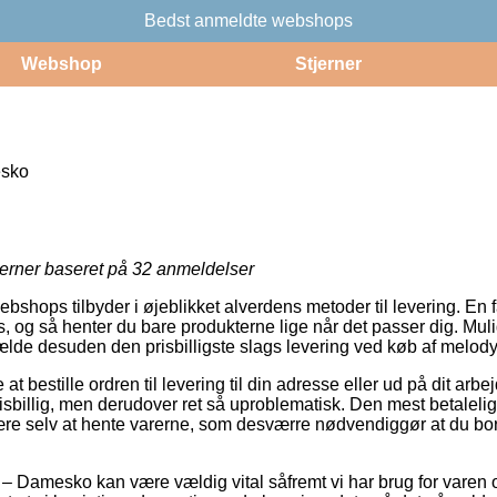
Bedst anmeldte webshops
Webshop
Stjerner
sko
jerner baseret på
32
anmeldelser
webshops tilbyder i øjeblikket alverdens metoder til levering. En 
, og så henter du bare produkterne lige når det passer dig. Mul
fælde desuden den prisbilligste slags levering ved køb af melody
 bestille ordren til levering til din adresse eller ud på dit arbe
risbillig, men derudover ret så uproblematisk. Den mest betaleli
være selv at hente varerne, som desværre nødvendiggør at du bor 
 Damesko kan være vældig vital såfremt vi har brug for varen 