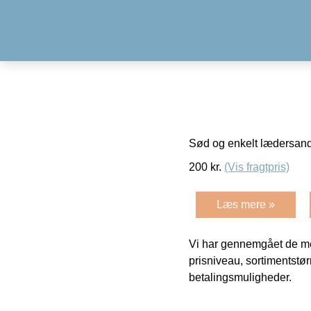
Sød og enkelt lædersand
200
kr.
(Vis fragtpris)
Læs mere »
Vi har gennemgået de mes
prisniveau, sortimentstø
betalingsmuligheder.