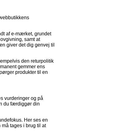
l webbutikkens
t af e-mærket, grundet
lovgivning, samt at
 giver det dig genvej til
sempelvis den returpolitik
permanent gemmer ens
ørger produkter til en
res vurderinger og på
en du færdiggør din
 kundefokus. Her ses en
må tages i brug til at