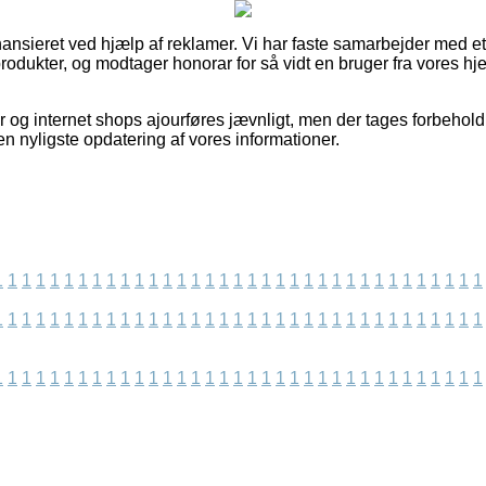
nsieret ved hjælp af reklamer. Vi har faste samarbejder med et 
produkter, og modtager honorar for så vidt en bruger fra vores h
og internet shops ajourføres jævnligt, men der tages forbehold
den nyligste opdatering af vores informationer.
1
1
1
1
1
1
1
1
1
1
1
1
1
1
1
1
1
1
1
1
1
1
1
1
1
1
1
1
1
1
1
1
1
1
1
1
1
1
1
1
1
1
1
1
1
1
1
1
1
1
1
1
1
1
1
1
1
1
1
1
1
1
1
1
1
1
1
1
1
1
1
1
1
1
1
1
1
1
1
1
1
1
1
1
1
1
1
1
1
1
1
1
1
1
1
1
1
1
1
1
1
1
1
1
1