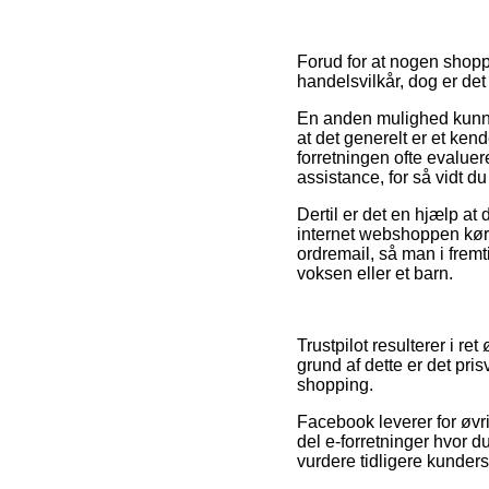
Forud for at nogen shoppe
handelsvilkår, dog er det 
En anden mulighed kunne
at det generelt er et ken
forretningen ofte evalue
assistance, for så vidt du
Dertil er det en hjælp at
internet webshoppen kør
ordremail, så man i frem
voksen eller et barn.
Trustpilot resulterer i r
grund af dette er det pri
shopping.
Facebook leverer for øvrig
del e-forretninger hvor d
vurdere tidligere kunders