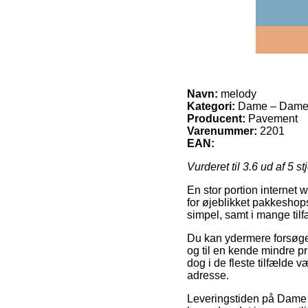
Navn:
melody
Kategori:
Dame – Dame
Producent:
Pavement
Varenummer:
2201
EAN:
Vurderet til
3.6
ud af 5 st
En stor portion internet 
for øjeblikket pakkeshops
simpel, samt i mange til
Du kan ydermere forsøge at
og til en kende mindre p
dog i de fleste tilfælde 
adresse.
Leveringstiden på Dame –