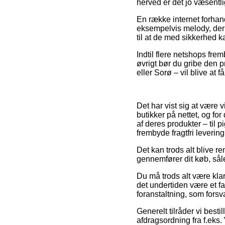
herved er det jo væsentl
En række internet forhan
eksempelvis melody, der 
til at de med sikkerhed ka
Indtil flere netshops fre
øvrigt bør du gribe den 
eller Sorø – vil blive at f
Det har vist sig at være v
butikker på nettet, og fo
af deres produkter – til 
frembyde fragtfri levering
Det kan trods alt blive r
gennemfører dit køb, såle
Du må trods alt være klar
det undertiden være et fa
foranstaltning, som forsv
Generelt tilråder vi besti
afdragsordning fra f.eks. 