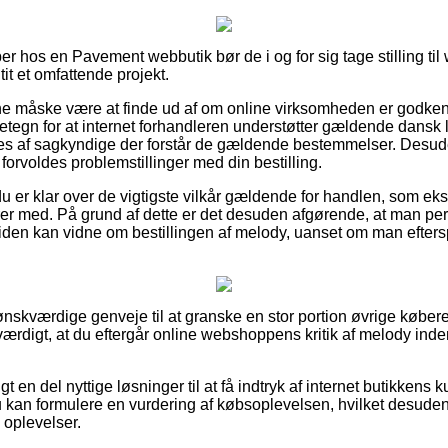
r hos en Pavement webbutik bør de i og for sig tage stilling ti
tit et omfattende projekt.
 måske være at finde ud af om online virksomheden er godkend
detegn for at internet forhandleren understøtter gældende dansk 
res af sagkyndige der forstår de gældende bestemmelser. Desuden
 forvoldes problemstillinger med din bestilling.
 du er klar over de vigtigste vilkår gældende for handlen, som ek
er med. På grund af dette er det desuden afgørende, at man 
tiden kan vidne om bestillingen af melody, uanset om man eftersp
et ønskværdige genveje til at granske en stor portion øvrige købe
sværdigt, at du eftergår online webshoppens kritik af melody ind
t en del nyttige løsninger til at få indtryk af internet butikkens
u kan formulere en vurdering af købsoplevelsen, hvilket desuden 
 oplevelser.