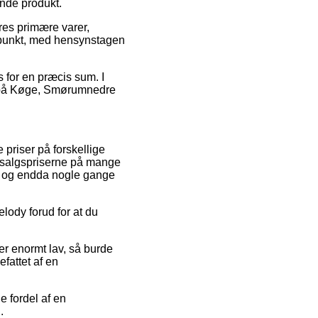
ende produkt.
res primære varer,
dspunkt, med hensynstagen
s for en præcis sum. I
æt på Køge, Smørumnedre
e priser på forskellige
 udsalgspriserne på mange
sk, og endda nogle gange
lody forud for at du
ker enormt lav, så burde
efattet af en
e fordel af en
.