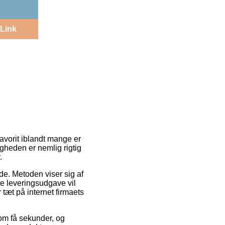
Link
favorit iblandt mange er
igheden er nemlig rigtig
.
jde. Metoden viser sig af
ge leveringsudgave vil
tæt på internet firmaets
om få sekunder, og