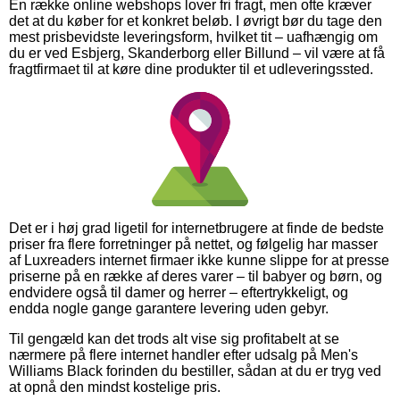
En række online webshops lover fri fragt, men ofte kræver
det at du køber for et konkret beløb. I øvrigt bør du tage den
mest prisbevidste leveringsform, hvilket tit – uafhængig om
du er ved Esbjerg, Skanderborg eller Billund – vil være at få
fragtfirmaet til at køre dine produkter til et udleveringssted.
Det er i høj grad ligetil for internetbrugere at finde de bedste
priser fra flere forretninger på nettet, og følgelig har masser
af Luxreaders internet firmaer ikke kunne slippe for at presse
priserne på en række af deres varer – til babyer og børn, og
endvidere også til damer og herrer – eftertrykkeligt, og
endda nogle gange garantere levering uden gebyr.
Til gengæld kan det trods alt vise sig profitabelt at se
nærmere på flere internet handler efter udsalg på Men's
Williams Black forinden du bestiller, sådan at du er tryg ved
at opnå den mindst kostelige pris.