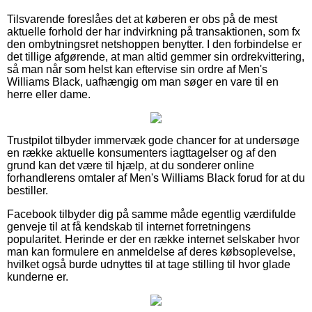
Tilsvarende foreslåes det at køberen er obs på de mest
aktuelle forhold der har indvirkning på transaktionen, som fx
den ombytningsret netshoppen benytter. I den forbindelse er
det tillige afgørende, at man altid gemmer sin ordrekvittering,
så man når som helst kan eftervise sin ordre af Men's
Williams Black, uafhængig om man søger en vare til en
herre eller dame.
Trustpilot tilbyder immervæk gode chancer for at undersøge
en række aktuelle konsumenters iagttagelser og af den
grund kan det være til hjælp, at du sonderer online
forhandlerens omtaler af Men's Williams Black forud for at du
bestiller.
Facebook tilbyder dig på samme måde egentlig værdifulde
genveje til at få kendskab til internet forretningens
popularitet. Herinde er der en række internet selskaber hvor
man kan formulere en anmeldelse af deres købsoplevelse,
hvilket også burde udnyttes til at tage stilling til hvor glade
kunderne er.