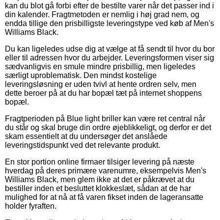
kan du blot gå forbi efter de bestilte varer når det passer ind i
din kalender. Fragtmetoden er nemlig i høj grad nem, og
endda tillige den prisbilligste leveringstype ved køb af Men's
Williams Black.
Du kan ligeledes udse dig at vælge at få sendt til hvor du bor
eller til adressen hvor du arbejder. Leveringsformen viser sig
sædvanligvis en smule mindre prisbillig, men ligeledes
særligt uproblematisk. Den mindst kostelige
leveringsløsning er uden tvivl at hente ordren selv, men
dette beroer på at du har bopæl tæt på internet shoppens
bopæl.
Fragtperioden på Blue light briller kan være ret central når
du står og skal bruge din ordre øjeblikkeligt, og derfor er det
skam essentielt at du undersøger det anslåede
leveringstidspunkt ved det relevante produkt.
En stor portion online firmaer tilsiger levering på næste
hverdag på deres primære varenumre, eksempelvis Men's
Williams Black, men glem ikke at det er påkrævet at du
bestiller inden et besluttet klokkeslæt, sådan at de har
mulighed for at nå at få varen fikset inden de lageransatte
holder fyraften.