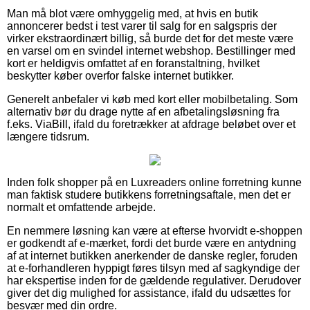
Man må blot være omhyggelig med, at hvis en butik
annoncerer bedst i test varer til salg for en salgspris der
virker ekstraordinært billig, så burde det for det meste være
en varsel om en svindel internet webshop. Bestillinger med
kort er heldigvis omfattet af en foranstaltning, hvilket
beskytter køber overfor falske internet butikker.
Generelt anbefaler vi køb med kort eller mobilbetaling. Som
alternativ bør du drage nytte af en afbetalingsløsning fra
f.eks. ViaBill, ifald du foretrækker at afdrage beløbet over et
længere tidsrum.
Inden folk shopper på en Luxreaders online forretning kunne
man faktisk studere butikkens forretningsaftale, men det er
normalt et omfattende arbejde.
En nemmere løsning kan være at efterse hvorvidt e-shoppen
er godkendt af e-mærket, fordi det burde være en antydning
af at internet butikken anerkender de danske regler, foruden
at e-forhandleren hyppigt føres tilsyn med af sagkyndige der
har ekspertise inden for de gældende regulativer. Derudover
giver det dig mulighed for assistance, ifald du udsættes for
besvær med din ordre.