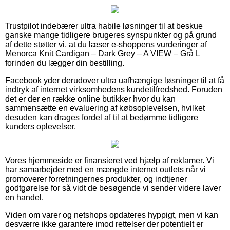
Trustpilot indebærer ultra habile løsninger til at beskue
ganske mange tidligere brugeres synspunkter og på grund
af dette støtter vi, at du læser e-shoppens vurderinger af
Menorca Knit Cardigan – Dark Grey – A VIEW – Grå L
forinden du lægger din bestilling.
Facebook yder derudover ultra uafhængige løsninger til at få
indtryk af internet virksomhedens kundetilfredshed. Foruden
det er der en række online butikker hvor du kan
sammensætte en evaluering af købsoplevelsen, hvilket
desuden kan drages fordel af til at bedømme tidligere
kunders oplevelser.
Vores hjemmeside er finansieret ved hjælp af reklamer. Vi
har samarbejder med en mængde internet outlets når vi
promoverer forretningernes produkter, og indtjener
godtgørelse for så vidt de besøgende vi sender videre laver
en handel.
Viden om varer og netshops opdateres hyppigt, men vi kan
desværre ikke garantere imod rettelser der potentielt er