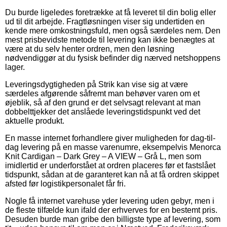
Du burde ligeledes foretrække at få leveret til din bolig eller
ud til dit arbejde. Fragtløsningen viser sig undertiden en
kende mere omkostningsfuld, men også særdeles nem. Den
mest prisbevidste metode til levering kan ikke benægtes at
være at du selv henter ordren, men den løsning
nødvendiggør at du fysisk befinder dig nærved netshoppens
lager.
Leveringsdygtigheden på Strik kan vise sig at være
særdeles afgørende såfremt man behøver varen om et
øjeblik, så af den grund er det selvsagt relevant at man
dobbelttjekker det anslåede leveringstidspunkt ved det
aktuelle produkt.
En masse internet forhandlere giver muligheden for dag-til-
dag levering på en masse varenumre, eksempelvis Menorca
Knit Cardigan – Dark Grey – A VIEW – Grå L, men som
imidlertid er underforstået at ordren placeres før et fastslået
tidspunkt, sådan at de garanteret kan nå at få ordren skippet
afsted før logistikpersonalet får fri.
Nogle få internet varehuse yder levering uden gebyr, men i
de fleste tilfælde kun ifald der erhverves for en bestemt pris.
Desuden burde man gribe den billigste type af levering, som