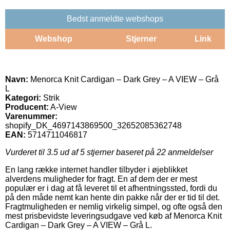
Bedst anmeldte webshops
Webshop
Stjerner
Link
Navn:
Menorca Knit Cardigan – Dark Grey – A VIEW – Grå
L
Kategori:
Strik
Producent:
A-View
Varenummer:
shopify_DK_4697143869500_32652085362748
EAN:
5714711046817
Vurderet til
3.5
ud af 5 stjerner baseret på
22
anmeldelser
En lang række internet handler tilbyder i øjeblikket
alverdens muligheder for fragt. En af dem der er mest
populær er i dag at få leveret til et afhentningssted, fordi du
på den måde nemt kan hente din pakke når der er tid til det.
Fragtmuligheden er nemlig virkelig simpel, og ofte også den
mest prisbevidste leveringsudgave ved køb af Menorca Knit
Cardigan – Dark Grey – A VIEW – Grå L.