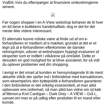
ViaBill, hvis du efterspørger at finansiere omkostningerne
senere.
Før nogen shopper i en A-View webshop behøver de til hver
en tid bese e-butikkens handelsaftale, dog er det for det
meste ikke videre interessant.
Et alternativ kunne måske være at finde ud af om e-
forhandleren er medlem af e-mærket, grundet at det er et
tegn på at e-forhandleren efterkommer de danske
retningslinjer, udover at webshoppen hyppigt evalueres af
eksperter som er indført i vilkårene på området. Dette er
desuden en god mulighed for at blive assisteret, for så vidt
du oplever problemer ved din shopping.
I øvrigt er det smart at kunden er hensynstagende til de mest
aktuelle vilkår der spiller ind i forbindelse med transaktionen,
som eksempelvis den byttepolitik e-forhandleren garanterer.
I den forbindelse er det virkelig essesentielt, at man altid
opbevarer ens ordremail, så man altid kan vidne om sit køb
af Menorca Knit Cardigan – Dark Grey – A VIEW – Grå L,
uanset om man er på udkig efter produkter til en mand eller
kvinde.