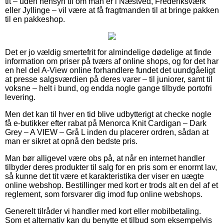
tit – uden hensyn til om man er i Næstved, Frederiksværk
eller Jyllinge – vil være at få fragtmanden til at bringe pakken
til en pakkeshop.
Det er jo vældig smertefrit for almindelige dødelige at finde
information om priser på tværs af online shops, og for det har
en hel del A-View online forhandlere fundet det uundgåeligt
at presse salgsværdien på deres varer – til juniorer, samt til
voksne – helt i bund, og endda nogle gange tilbyde portofri
levering.
Men det kan til hver en tid blive udbytterigt at checke nogle
få e-butikker efter rabat på Menorca Knit Cardigan – Dark
Grey – A VIEW – Grå L inden du placerer ordren, sådan at
man er sikret at opnå den bedste pris.
Man bør alligevel være obs på, at når en internet handler
tilbyder deres produkter til salg for en pris som er enormt lav,
så kunne det tit være et karakteristika der viser en uægte
online webshop. Bestillinger med kort er trods alt en del af et
reglement, som forsvarer dig imod fup online webshops.
Generelt tilråder vi handler med kort eller mobilbetaling.
Som et alternativ kan du benytte et tilbud som eksempelvis