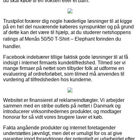
du skal købe til en voksen eller et barn.
Trustpilot forærer dig nogle hæderlige løsninger til at kigge
på en hel del nuværende køberes synspunkter og på grund
af dette kan det være til hjælp, at du studerer netshoppens
ratings af Menâs 50/50 T-Shirt – Elephant forinden du
handler.
Facebook indebærer tillige faktisk gode løsninger til at få
indsigt i internet firmaets kundetilfredshed. Tilmed ser vi
mange firmaer på nettet som tilbyder folk at udforme en
evaluering af ordreforløbet, som tilmed må anvendes til
vurdering af tilfredsheden hos kunderne.
Websitet er finansieret af reklameindtægter. Vi arbejder
sammen med en stribe outlets på nettet i Danmark og
introducerer virksomhedernes produkter, og modtager
honorar for så vidt vores brugere laver et køb.
Fakta angående produkter og internet foretagender
understøttes jævnligt, men det er umuligt for os at give
garantier imod forandringer der potentielt er udarbejdet efter