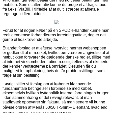
Vi foreslår generelt betalinger med kort eller betalinger med
mobilen. Som et alternativ kunne du bruge et afdragstilbud
fra f.eks. ViaBill, i tilfælde af at du tilstræber at afbetale
regningen i flere bidder.
Forud for at nogen køber på en SPOD e-handler kunne man
reelt gennemse forhandlerens forretningsaftale, dog er det
gerne et tidskrævende arbejde.
Et andet forslag er at efterse hvorvidt internet webshoppen
er godkendt af e-mærket, hvilket bør være en angivelse af at
netbutikken forsvarer de gældende danske regler, tillige med
at internet virksomheden rutinemæssigt efterses af eksperter
der kender vedtægterne på området. Desuden får du
mulighed for opbakning, hvis du får problemstillinger som
følge af din bestilling.
I øvrigt stiller vi forslag om at køber er klar over de
fundamentale betingelser i forbindelse med købet,
eksempelvis hvilken byttepolitik internet forretningen bruger.
I den sammenhæng er det i øvrigt relevant, at man
stadigvæk opbevarer sin faktura, så man senere vil kunne
påvise ordren af Menâs 50/50 T-Shirt – Elephant, hvad end