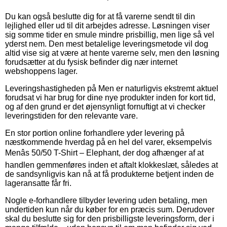
Du kan også beslutte dig for at få varerne sendt til din
lejlighed eller ud til dit arbejdes adresse. Løsningen viser
sig somme tider en smule mindre prisbillig, men lige så vel
yderst nem. Den mest betalelige leveringsmetode vil dog
altid vise sig at være at hente varerne selv, men den løsning
forudsætter at du fysisk befinder dig nær internet
webshoppens lager.
Leveringshastigheden på Men er naturligvis ekstremt aktuel
forudsat vi har brug for dine nye produkter inden for kort tid,
og af den grund er det øjensynligt fornuftigt at vi checker
leveringstiden for den relevante vare.
En stor portion online forhandlere yder levering på
næstkommende hverdag på en hel del varer, eksempelvis
Menâs 50/50 T-Shirt – Elephant, der dog afhænger af at
handlen gemmenføres inden et aftalt klokkeslæt, således at
de sandsynligvis kan nå at få produkterne betjent inden de
lageransatte får fri.
Nogle e-forhandlere tilbyder levering uden betaling, men
undertiden kun når du køber for en præcis sum. Derudover
skal du beslutte sig for den prisbilligste leveringsform, der i