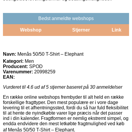
Bedst anmeldte webshops
Webshop
Stjerner
Link
Navn:
Menâs 50/50 T-Shirt – Elephant
Kategori:
Men
Producent:
SPOD
Varenummer:
20998259
EAN:
Vurderet til
4.6
ud af 5 stjerner baseret på
30
anmeldelser
En række online webshops frembyder til alt held en række
forskellige fragttyper. Den mest populære er i vore dage
levering til et afhentningssted, fordi du så har fuld fleksibilitet
til at hente de nyindkøbte varer lige præcis når det passer
ind i din kalender. Fragtformen er nemlig ekstremt simpel, og
endda endvidere den mest letkøbte fragtmulighed ved køb
af Menâs 50/50 T-Shirt – Elephant.