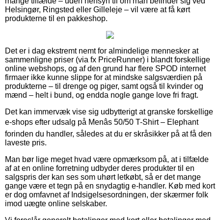
mange tilfælde – uden hensyn til om man befinder sig ved
Helsingør, Ringsted eller Gilleleje – vil være at få kørt
produkterne til en pakkeshop.
Det er i dag ekstremt nemt for almindelige mennesker at
sammenligne priser (via fx PriceRunner) i blandt forskellige
online webshops, og af den grund har flere SPOD internet
firmaer ikke kunne slippe for at mindske salgsværdien på
produkterne – til drenge og piger, samt også til kvinder og
mænd – helt i bund, og endda nogle gange love fri fragt.
Det kan immervæk vise sig udbytterigt at granske forskellige
e-shops efter udsalg på Menâs 50/50 T-Shirt – Elephant
forinden du handler, således at du er skråsikker på at få den
laveste pris.
Man bør lige meget hvad være opmærksom på, at i tilfælde
af at en online forretning udbyder deres produkter til en
salgspris der kan ses som uhørt letkøbt, så er det mange
gange være et tegn på en snydagtig e-handler. Køb med kort
er dog omfavnet af Indsigelsesordningen, der skærmer folk
imod uægte online selskaber.