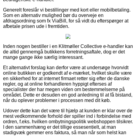
Generelt foreslår vi bestillinger med kort eller mobilbetaling.
Som en alternativ mulighed bør du overveje en
afdragsordning som fx ViaBill, for så vidt du efterspørger at
afbetale prisen ude i fremtiden.
Inden nogen bestiller i en Klitmøller Collective e-handler kan
de altid gennemgå butikkens forretningsaftale, dog er det
mange gange ikke særlig interessant.
Et alternativt forslag kan derfor være at undersøge hvorvidt
online butikken er godkendt af e-mærket, hvilket skulle være
en sikkerhed for at internet firmaet retter sig efter de danske
regler, og at online forhandleren hyppigt efterses af
specialister der har megen viden om bestemmelserne på
området. Dette er desuden en god anledning til at få bistand,
når du oplever problemer i processen med dit køb.
Udover dette kan det være til hjælp at kunden er klar over de
mest vedkommende forhold der spiller ind i forbindelse med
ordren, f.eks. hvilken ombytningspolitik webshoppen tilsikrer.
I den sammenhæng er det tillige essesentielt, at man
stadigvæk gemmer ens faktura, så man når som helst kan