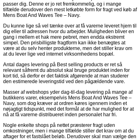
passer dig. Denne er jo ret fremkommelig, og i mange
tilfælde derudover den mest letkøbte form for fragt ved køb af
Mens Boat And Waves Tee – Navy.
Du kunne lige så vel tænke over at få varerne leveret hjem til
dig eller til adressen hvor du arbejder. Muligheden bliver en
gang i mellem et hak mere pebret, men endda ekstremt
simpel. Den prisbilligste fragtform kan ikke benægtes at
være at du selv henter produkterne, men det stiller krav om
at du lever lige ved internet virksomhedens bopæl.
Antal dages levering på Best selling products er ret så
relevant såfremt du absolut skal bruge produktet inden for
kort tid, så derfor er det faktisk afgørende at man studerer
den estimerede leveringstid ved den pågældende vare.
Masser af webshops yder dag-til-dag levering på mange af
butikkens varer, eksempelvis Mens Boat And Waves Tee –
Navy, som dog kræver at ordren køres igennem inden et
nøjagtigt tidspunkt, med det formål at de har mulighed for at
nå at få varerne distribueret inden personalet har fri.
Nogle enkelte shops på nettet præsterer fragt uden
omkostninger, men i mange tilfælde stiller det krav om at du
aftager for et fastslået beløb. Derudover skal man vælge den