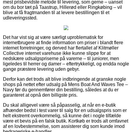
mest prisbevidste metode til levering, som gerne – uanset
om du bor tæt på Taastrup, Hillerød eller Ringkøbing – vil
blive at få fragtmanden til at levere bestillingen til et
udleveringssted.
Det har vist sig at være særligt uproblematisk for
internetbrugere at finde information om priser i blandt flere
internet forretninger, og derved har flertallet af Klitmøller
Collective internet varehuse ikke kunne slippe for at
nedskære udsalgspriserne på varerne – til juniorer, men
ligeledes til herrer og damer – eftertrykkeligt, og endda nogle
gange præstere levering uden gebyr.
Derfor kan det trods alt blive indbringende at granske nogle
shops på nettet efter udsalg på Mens Boat And Waves Tee –
Navy før du gennemfører din bestilling, således at du er
garanteret at opnå den billigste pris.
Du skal alligevel være så påpasselig, at når en e-butik
afhænder bedst i test varer til salg for en udsalgspris som er
helt ekstremt overkommelig, så kunne det i nogle tilfælde
være et bevis på en falsk butik. Kortkøb er trods alt omfavnet
af en lovbestemmelse, som assisterer dig som kunde imod
bedrageriske e-handler.