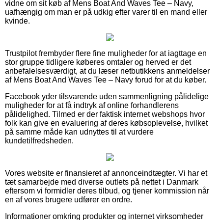
vidne om sit køb af Mens Boat And Waves Tee – Navy,
uafhængig om man er på udkig efter varer til en mand eller
kvinde.
Trustpilot frembyder flere fine muligheder for at iagttage en
stor gruppe tidligere køberes omtaler og herved er det
anbefalelsesværdigt, at du læser netbutikkens anmeldelser
af Mens Boat And Waves Tee – Navy forud for at du køber.
Facebook yder tilsvarende uden sammenligning pålidelige
muligheder for at få indtryk af online forhandlerens
pålidelighed. Tilmed er der faktisk internet webshops hvor
folk kan give en evaluering af deres købsoplevelse, hvilket
på samme måde kan udnyttes til at vurdere
kundetilfredsheden.
Vores website er finansieret af annonceindtægter. Vi har et
tæt samarbejde med diverse outlets på nettet i Danmark
eftersom vi formidler deres tilbud, og tjener kommission når
en af vores brugere udfører en ordre.
Informationer omkring produkter og internet virksomheder