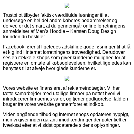
Trustpilot tilbyder faktisk værdifulde løsninger til at
undersøge en hel del andre køberes bedømmelser og
derved er det smart, at du gennemgår online forretningens
anmeldelser af Men’s Hoodie – Karsten Doug Design
forinden du bestiller.
Facebook fører til ligeledes adskillige gode løsninger til at få
et kig ind i internet forretningens troværdighed. Derudover
ses en række e-shops som giver kunderne mulighed for at
registrere en omtale af købsoplevelsen, hvilket ligeledes kan
benyttes til at afveje hvor glade kunderne er.
Vores website er finansieret af reklameindtægter. Vi har
tætte samarbejder med utallige firmaer på nettet hvori vi
introducerer firmaernes varer, og tjener godtgørelse ifald en
bruger fra vores website gennemfører et indkøb.
Viden angående tilbud og internet shops opdateres hyppigt,
men vi giver ingen garanti imod ændringer der potentielt er
iværksat efter at vi sidst opdaterede sidens oplysninger.