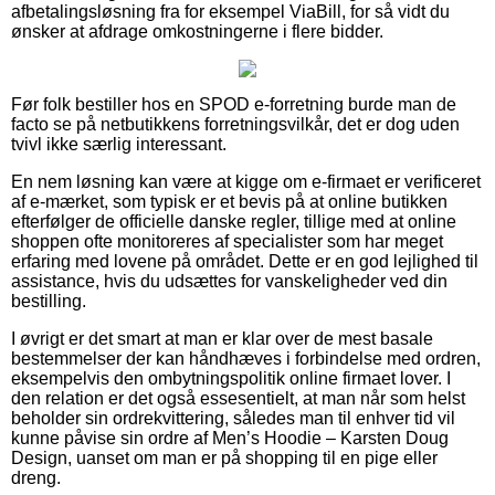
afbetalingsløsning fra for eksempel ViaBill, for så vidt du
ønsker at afdrage omkostningerne i flere bidder.
Før folk bestiller hos en SPOD e-forretning burde man de
facto se på netbutikkens forretningsvilkår, det er dog uden
tvivl ikke særlig interessant.
En nem løsning kan være at kigge om e-firmaet er verificeret
af e-mærket, som typisk er et bevis på at online butikken
efterfølger de officielle danske regler, tillige med at online
shoppen ofte monitoreres af specialister som har meget
erfaring med lovene på området. Dette er en god lejlighed til
assistance, hvis du udsættes for vanskeligheder ved din
bestilling.
I øvrigt er det smart at man er klar over de mest basale
bestemmelser der kan håndhæves i forbindelse med ordren,
eksempelvis den ombytningspolitik online firmaet lover. I
den relation er det også essesentielt, at man når som helst
beholder sin ordrekvittering, således man til enhver tid vil
kunne påvise sin ordre af Men’s Hoodie – Karsten Doug
Design, uanset om man er på shopping til en pige eller
dreng.