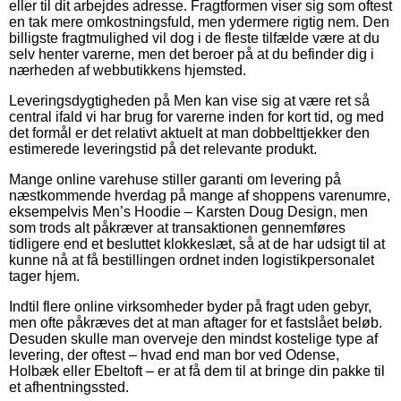
eller til dit arbejdes adresse. Fragtformen viser sig som oftest
en tak mere omkostningsfuld, men ydermere rigtig nem. Den
billigste fragtmulighed vil dog i de fleste tilfælde være at du
selv henter varerne, men det beroer på at du befinder dig i
nærheden af webbutikkens hjemsted.
Leveringsdygtigheden på Men kan vise sig at være ret så
central ifald vi har brug for varerne inden for kort tid, og med
det formål er det relativt aktuelt at man dobbelttjekker den
estimerede leveringstid på det relevante produkt.
Mange online varehuse stiller garanti om levering på
næstkommende hverdag på mange af shoppens varenumre,
eksempelvis Men’s Hoodie – Karsten Doug Design, men
som trods alt påkræver at transaktionen gennemføres
tidligere end et besluttet klokkeslæt, så at de har udsigt til at
kunne nå at få bestillingen ordnet inden logistikpersonalet
tager hjem.
Indtil flere online virksomheder byder på fragt uden gebyr,
men ofte påkræves det at man aftager for et fastslået beløb.
Desuden skulle man overveje den mindst kostelige type af
levering, der oftest – hvad end man bor ved Odense,
Holbæk eller Ebeltoft – er at få dem til at bringe din pakke til
et afhentningssted.