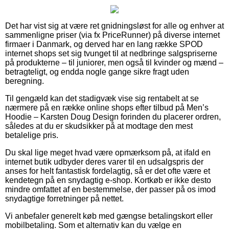
Det har vist sig at være ret gnidningsløst for alle og enhver at
sammenligne priser (via fx PriceRunner) på diverse internet
firmaer i Danmark, og derved har en lang række SPOD
internet shops set sig tvunget til at nedbringe salgspriserne
på produkterne – til juniorer, men også til kvinder og mænd –
betragteligt, og endda nogle gange sikre fragt uden
beregning.
Til gengæld kan det stadigvæk vise sig rentabelt at se
nærmere på en række online shops efter tilbud på Men’s
Hoodie – Karsten Doug Design forinden du placerer ordren,
således at du er skudsikker på at modtage den mest
betalelige pris.
Du skal lige meget hvad være opmærksom på, at ifald en
internet butik udbyder deres varer til en udsalgspris der
anses for helt fantastisk fordelagtig, så er det ofte være et
kendetegn på en snydagtig e-shop. Kortkøb er ikke desto
mindre omfattet af en bestemmelse, der passer på os imod
snydagtige forretninger på nettet.
Vi anbefaler generelt køb med gængse betalingskort eller
mobilbetaling. Som et alternativ kan du vælge en