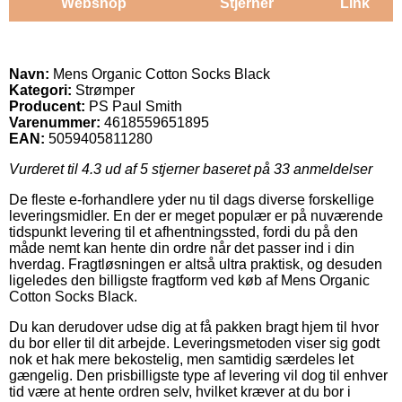
Webshop
Stjerner
Link
Navn:
Mens Organic Cotton Socks Black
Kategori:
Strømper
Producent:
PS Paul Smith
Varenummer:
4618559651895
EAN:
5059405811280
Vurderet til
4.3
ud af 5 stjerner baseret på
33
anmeldelser
De fleste e-forhandlere yder nu til dags diverse forskellige
leveringsmidler. En der er meget populær er på nuværende
tidspunkt levering til et afhentningssted, fordi du på den
måde nemt kan hente din ordre når det passer ind i din
hverdag. Fragtløsningen er altså ultra praktisk, og desuden
ligeledes den billigste fragtform ved køb af Mens Organic
Cotton Socks Black.
Du kan derudover udse dig at få pakken bragt hjem til hvor
du bor eller til dit arbejde. Leveringsmetoden viser sig godt
nok et hak mere bekostelig, men samtidig særdeles let
gængelig. Den prisbilligste type af levering vil dog til enhver
tid være at hente ordren selv, hvilket kræver at du bor i