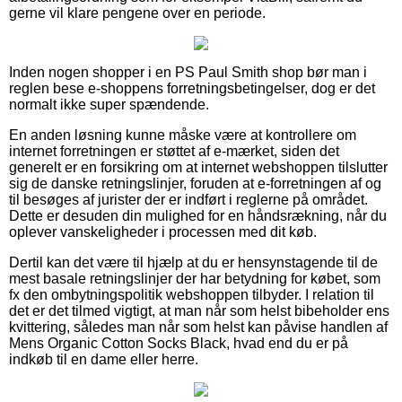
gerne vil klare pengene over en periode.
Inden nogen shopper i en PS Paul Smith shop bør man i
reglen bese e-shoppens forretningsbetingelser, dog er det
normalt ikke super spændende.
En anden løsning kunne måske være at kontrollere om
internet forretningen er støttet af e-mærket, siden det
generelt er en forsikring om at internet webshoppen tilslutter
sig de danske retningslinjer, foruden at e-forretningen af og
til besøges af jurister der er indført i reglerne på området.
Dette er desuden din mulighed for en håndsrækning, når du
oplever vanskeligheder i processen med dit køb.
Dertil kan det være til hjælp at du er hensynstagende til de
mest basale retningslinjer der har betydning for købet, som
fx den ombytningspolitik webshoppen tilbyder. I relation til
det er det tilmed vigtigt, at man når som helst bibeholder ens
kvittering, således man når som helst kan påvise handlen af
Mens Organic Cotton Socks Black, hvad end du er på
indkøb til en dame eller herre.