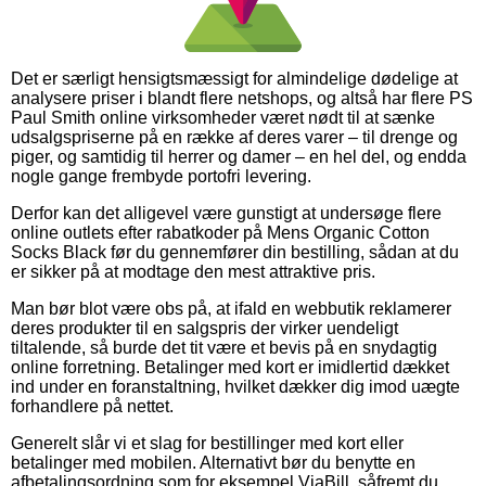
Det er særligt hensigtsmæssigt for almindelige dødelige at
analysere priser i blandt flere netshops, og altså har flere PS
Paul Smith online virksomheder været nødt til at sænke
udsalgspriserne på en række af deres varer – til drenge og
piger, og samtidig til herrer og damer – en hel del, og endda
nogle gange frembyde portofri levering.
Derfor kan det alligevel være gunstigt at undersøge flere
online outlets efter rabatkoder på Mens Organic Cotton
Socks Black før du gennemfører din bestilling, sådan at du
er sikker på at modtage den mest attraktive pris.
Man bør blot være obs på, at ifald en webbutik reklamerer
deres produkter til en salgspris der virker uendeligt
tiltalende, så burde det tit være et bevis på en snydagtig
online forretning. Betalinger med kort er imidlertid dækket
ind under en foranstaltning, hvilket dækker dig imod uægte
forhandlere på nettet.
Generelt slår vi et slag for bestillinger med kort eller
betalinger med mobilen. Alternativt bør du benytte en
afbetalingsordning som for eksempel ViaBill, såfremt du