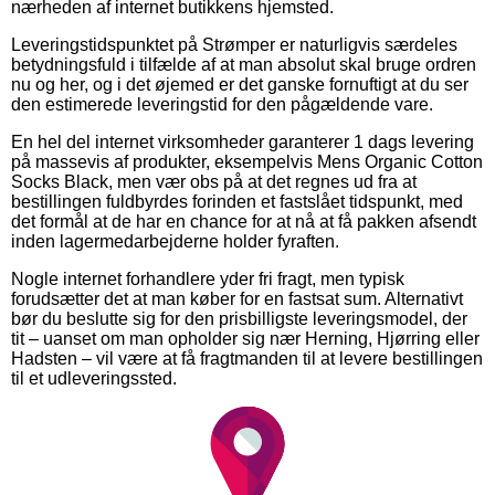
nærheden af internet butikkens hjemsted.
Leveringstidspunktet på Strømper er naturligvis særdeles
betydningsfuld i tilfælde af at man absolut skal bruge ordren
nu og her, og i det øjemed er det ganske fornuftigt at du ser
den estimerede leveringstid for den pågældende vare.
En hel del internet virksomheder garanterer 1 dags levering
på massevis af produkter, eksempelvis Mens Organic Cotton
Socks Black, men vær obs på at det regnes ud fra at
bestillingen fuldbyrdes forinden et fastslået tidspunkt, med
det formål at de har en chance for at nå at få pakken afsendt
inden lagermedarbejderne holder fyraften.
Nogle internet forhandlere yder fri fragt, men typisk
forudsætter det at man køber for en fastsat sum. Alternativt
bør du beslutte sig for den prisbilligste leveringsmodel, der
tit – uanset om man opholder sig nær Herning, Hjørring eller
Hadsten – vil være at få fragtmanden til at levere bestillingen
til et udleveringssted.