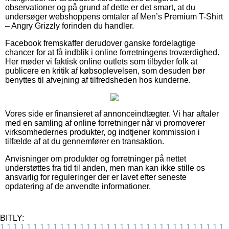
observationer og på grund af dette er det smart, at du
undersøger webshoppens omtaler af Men’s Premium T-Shirt
– Angry Grizzly forinden du handler.
Facebook fremskaffer derudover ganske fordelagtige
chancer for at få indblik i online forretningens troværdighed.
Her møder vi faktisk online outlets som tilbyder folk at
publicere en kritik af købsoplevelsen, som desuden bør
benyttes til afvejning af tilfredsheden hos kunderne.
Vores side er finansieret af annonceindtægter. Vi har aftaler
med en samling af online forretninger når vi promoverer
virksomhedernes produkter, og indtjener kommission i
tilfælde af at du gennemfører en transaktion.
Anvisninger om produkter og forretninger på nettet
understøttes fra tid til anden, men man kan ikke stille os
ansvarlig for reguleringer der er lavet efter seneste
opdatering af de anvendte informationer.
BITLY:
1
1
1
1
1
1
1
1
1
1
1
1
1
1
1
1
1
1
1
1
1
1
1
1
1
1
1
1
1
1
1
1
1
1