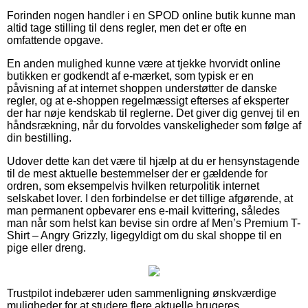
Forinden nogen handler i en SPOD online butik kunne man
altid tage stilling til dens regler, men det er ofte en
omfattende opgave.
En anden mulighed kunne være at tjekke hvorvidt online
butikken er godkendt af e-mærket, som typisk er en
påvisning af at internet shoppen understøtter de danske
regler, og at e-shoppen regelmæssigt efterses af eksperter
der har nøje kendskab til reglerne. Det giver dig genvej til en
håndsrækning, når du forvoldes vanskeligheder som følge af
din bestilling.
Udover dette kan det være til hjælp at du er hensynstagende
til de mest aktuelle bestemmelser der er gældende for
ordren, som eksempelvis hvilken returpolitik internet
selskabet lover. I den forbindelse er det tillige afgørende, at
man permanent opbevarer ens e-mail kvittering, således
man når som helst kan bevise sin ordre af Men’s Premium T-
Shirt – Angry Grizzly, ligegyldigt om du skal shoppe til en
pige eller dreng.
Trustpilot indebærer uden sammenligning ønskværdige
muligheder for at studere flere aktuelle brugeres