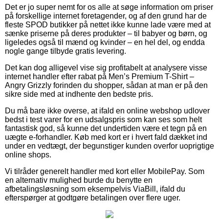
Det er jo super nemt for os alle at søge information om priser
på forskellige internet foretagender, og af den grund har de
fleste SPOD butikker på nettet ikke kunne lade være med at
sænke priserne på deres produkter – til babyer og børn, og
ligeledes også til mænd og kvinder – en hel del, og endda
nogle gange tilbyde gratis levering.
Det kan dog alligevel vise sig profitabelt at analysere visse
internet handler efter rabat på Men’s Premium T-Shirt –
Angry Grizzly forinden du shopper, sådan at man er på den
sikre side med at indhente den bedste pris.
Du må bare ikke overse, at ifald en online webshop udlover
bedst i test varer for en udsalgspris som kan ses som helt
fantastisk god, så kunne det undertiden være et tegn på en
uægte e-forhandler. Køb med kort er i hvert fald dækket ind
under en vedtægt, der begunstiger kunden overfor uoprigtige
online shops.
Vi tilråder generelt handler med kort eller MobilePay. Som
en alternativ mulighed burde du benytte en
afbetalingsløsning som eksempelvis ViaBill, ifald du
efterspørger at godtgøre betalingen over flere uger.