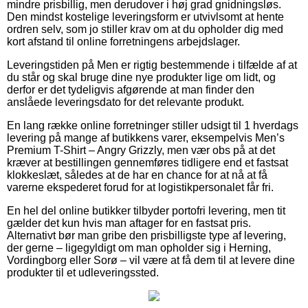
mindre prisbillig, men derudover i høj grad gnidningsløs.
Den mindst kostelige leveringsform er utvivlsomt at hente
ordren selv, som jo stiller krav om at du opholder dig med
kort afstand til online forretningens arbejdslager.
Leveringstiden på Men er rigtig bestemmende i tilfælde af at
du står og skal bruge dine nye produkter lige om lidt, og
derfor er det tydeligvis afgørende at man finder den
anslåede leveringsdato for det relevante produkt.
En lang række online forretninger stiller udsigt til 1 hverdags
levering på mange af butikkens varer, eksempelvis Men’s
Premium T-Shirt – Angry Grizzly, men vær obs på at det
kræver at bestillingen gennemføres tidligere end et fastsat
klokkeslæt, således at de har en chance for at nå at få
varerne ekspederet forud for at logistikpersonalet får fri.
En hel del online butikker tilbyder portofri levering, men tit
gælder det kun hvis man aftager for en fastsat pris.
Alternativt bør man gribe den prisbilligste type af levering,
der gerne – ligegyldigt om man opholder sig i Herning,
Vordingborg eller Sorø – vil være at få dem til at levere dine
produkter til et udleveringssted.