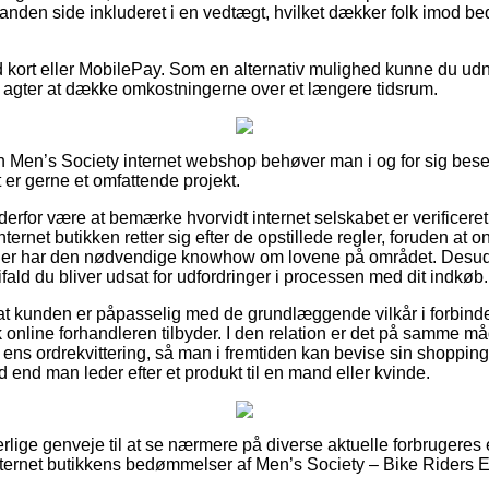
 anden side inkluderet i en vedtægt, hvilket dækker folk imod be
 kort eller MobilePay. Som en alternativ mulighed kunne du ud
du agter at dække omkostningerne over et længere tidsrum.
 en Men’s Society internet webshop behøver man i og for sig be
t er gerne et omfattende projekt.
n derfor være at bemærke hvorvidt internet selskabet er verificer
ternet butikken retter sig efter de opstillede regler, foruden at on
r der har den nødvendige knowhow om lovene på området. Desud
ifald du bliver udsat for udfordringer i processen med dit indkøb.
i at kunden er påpasselig med de grundlæggende vilkår i forbind
k online forhandleren tilbyder. I den relation er det på samme 
 ens ordrekvittering, så man i fremtiden kan bevise sin shopping
d end man leder efter et produkt til en mand eller kvinde.
erlige genveje til at se nærmere på diverse aktuelle forbrugeres 
internet butikkens bedømmelser af Men’s Society – Bike Riders E