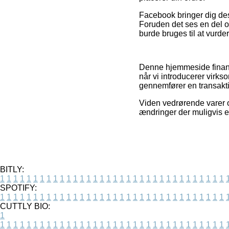
Facebook bringer dig desu
Foruden det ses en del 
burde bruges til at vurder
Denne hjemmeside finans
når vi introducerer virks
gennemfører en transakt
Viden vedrørende varer og
ændringer der muligvis e
BITLY:
1
1
1
1
1
1
1
1
1
1
1
1
1
1
1
1
1
1
1
1
1
1
1
1
1
1
1
1
1
1
1
1
1
1
SPOTIFY:
1
1
1
1
1
1
1
1
1
1
1
1
1
1
1
1
1
1
1
1
1
1
1
1
1
1
1
1
1
1
1
1
1
1
CUTTLY BIO:
1
1
1
1
1
1
1
1
1
1
1
1
1
1
1
1
1
1
1
1
1
1
1
1
1
1
1
1
1
1
1
1
1
1
1