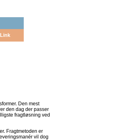
Link
gsformer. Den mest
rer den dag der passer
ligste fragtløsning ved
der. Fragtmetoden er
 leveringsmanér vil dog