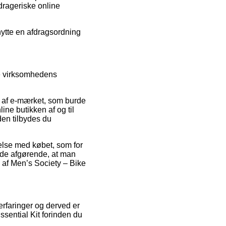
drageriske online
nytte en afdragsordning
se virksomhedens
et af e-mærket, som burde
line butikken af og til
en tilbydes du
else med købet, som for
måde afgørende, at man
 af Men’s Society – Bike
erfaringer og derved er
ssential Kit forinden du