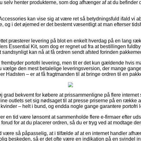
 du selv henter produkterne, som dog afhænger af at du befinder d
ccessories kan vise sig at være ret så betydningsfuld ifald vi a
 og i det øjemed er det bestemt væsentligt at man efterser tidsh
ttet præsterer levering på blot en enkelt hverdag på en lang ræ
rs Essential Kit, som dog er regnet ud fra at bestillingen fuldb
t sandsynligt kan nå at få ordren sendt afsted forinden pakkemed
 frembyder portofri levering, men tit er det kun gældende hvis m
u vælge den mest betalelige leveringsversion, der mange gang
r Hadsten – er at få fragtmanden til at bringe ordren til en pak
øj grad bekvemt for købere at prissammenligne på flere internet
ine outlets set sig nødsaget til at presse priserne på en række af
kvinder – helt i bund, og endda nogle gange garantere portofri l
hver en tid være lønsomt at sammenholde flere e-firmaer efter ud
 forud for at du placerer ordren, så du er tryg ved at modtage den
være så påpasselig, at i tilfælde af at en internet handler afhænd
olig beskeden, så er det ofte være en indikation på en svindel in