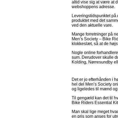
altid vise sig at være at
webshoppens adresse.
Leveringstidspunktet på A
produktet med det samme,
ved den aktuelle vare.
Mange forretninger på ne
Men’s Society – Bike Ride
klokkeslæt, så at de højs
Nogle online forhandlere
sum. Derudover skulle d
Kolding, Nørresundby elle
Det er jo efterhånden i h
hel del Men’s Society onl
og ligeledes til mænd og 
Til gengæld kan det til 
Bike Riders Essential Kit
Man skal lige meget hvad 
en pris som anses for utr