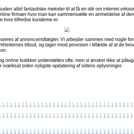
den altid fantastiske metoder til at få en idé om internet virks
online firmaer hvor man kan sammensætte en anmeldelse af dere
e hvor tilfredse kunderne er.
ieres af annonceindtægter. Vi arbejder sammen med nogle forsk
omhedernes tilbud, og tager imod provision i tilfælde af at de b
ion.
 online butikker understøttes ofte, men vi ønsker ikke at påtag
r iværksat siden nyligste opdatering af sidens oplysninger.
1
1
1
1
1
1
1
1
1
1
1
1
1
1
1
1
1
1
1
1
1
1
1
1
1
1
1
1
1
1
1
1
1
1
1
1
1
1
1
1
1
1
1
1
1
1
1
1
1
1
1
1
1
1
1
1
1
1
1
1
1
1
1
1
1
1
1
1
1
1
1
1
1
1
1
1
1
1
1
1
1
1
1
1
1
1
1
1
1
1
1
1
1
1
1
1
1
1
1
1
1
1
1
1
1