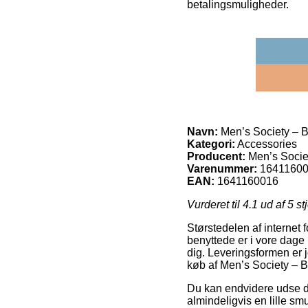
betalingsmuligheder.
Navn:
Men’s Society – Bi
Kategori:
Accessories
Producent:
Men’s Socie
Varenummer:
1641160
EAN:
1641160016
Vurderet til
4.1
ud af 5 st
Størstedelen af internet
benyttede er i vore dage
dig. Leveringsformen er 
køb af Men’s Society – B
Du kan endvidere udse dig
almindeligvis en lille sm