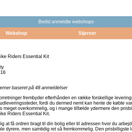
Bedst anmeldte webshops
Webshop
Stjerner
ke Riders Essential Kit
ty
016
jerner baseret på
48
anmeldelser
 forretninger frembyder efterhånden en række forskellige leverin
 udleveringssteder, fordi du dermed nemt kan hente de købte va
jo meget overkommelig, og i mange tilfælde ydermere den prisbil
ike Riders Essential Kit.
 at få ordren bragt til din bolig eller til adressen hvor du arbej
ule dyrere, men samtidig ret så fremkommelig. Den prisbilligste