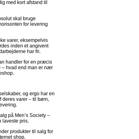
ig med kort afstand til
bsolut skal bruge
orisonten for levering
kke varer, eksempelvis
yrdes inden et angivent
arbejderne har fri.
an handler for en præcis
e – hvad end man er nær
keshop.
 selskaber, og ergo har en
 deres varer – til børn,
evering.
salg på Men’s Society –
 laveste pris.
er produkter til salg for
ternet shop.