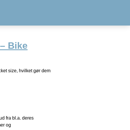
– Bike
cket size, hvilket gør dem
 fra bl.a. deres
mer og