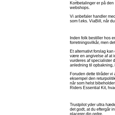
Kortbetalinger er på den
webshops.
Vi anbefaler handler med
som f.eks. ViaBill, når 
Inden folk bestiller hos
forretningsvilkår, men de
Et alternativt forslag ka
være en angivelse af at in
vurderes af specialiste
anledning til opbakning, 
Foruden dette tilråder v
eksempel den returpoliti
når som helst bibeholder
Riders Essential Kit, hva
Trustpilot yder ultra hæd
det godt, at du eftergår 
placerer din ordre.