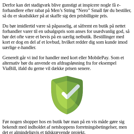
Derfor kan det stadigvæk blive gunstigt at inspicere nogle få e-
forhandlere efter rabat på Men’s String “Nero” Small før du bestiller,
så du er skudsikker på at skaffe sig den prisbilligste pris.
Du bør imidlertid være så påpasselig, at såfremt en butik på nettet
forhandler varer til en udsalgspris som anses for usædvanlig god, så
bør det ofte være et bevis på en uærlig netbutik. Bestillinger med
kort er dog en del af et lovbud, hvilket redder dig som kunde imod
uærlige e-handler.
Generelt går vi ind for handler med kort eller MobilePay. Som et
alternativ bør du anvende en afdragsløsning fra for eksempel
ViaBill, ifald du gerne vil dække prisen senere.
Før nogen shopper hos en butik bør man på en vis måde gøre sig
bekendt med indholdet af netshoppens forretningsbetingelser, men
det er almindeligvis et tidskrævende projekt.