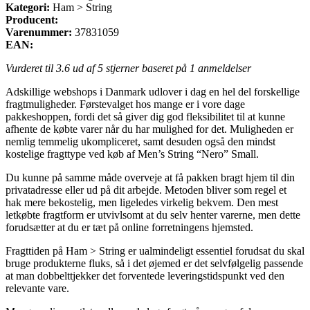
Kategori:
Ham > String
Producent:
Varenummer:
37831059
EAN:
Vurderet til
3.6
ud af 5 stjerner baseret på
1
anmeldelser
Adskillige webshops i Danmark udlover i dag en hel del forskellige
fragtmuligheder. Førstevalget hos mange er i vore dage
pakkeshoppen, fordi det så giver dig god fleksibilitet til at kunne
afhente de købte varer når du har mulighed for det. Muligheden er
nemlig temmelig ukompliceret, samt desuden også den mindst
kostelige fragttype ved køb af Men’s String “Nero” Small.
Du kunne på samme måde overveje at få pakken bragt hjem til din
privatadresse eller ud på dit arbejde. Metoden bliver som regel et
hak mere bekostelig, men ligeledes virkelig bekvem. Den mest
letkøbte fragtform er utvivlsomt at du selv henter varerne, men dette
forudsætter at du er tæt på online forretningens hjemsted.
Fragttiden på Ham > String er ualmindeligt essentiel forudsat du skal
bruge produkterne fluks, så i det øjemed er det selvfølgelig passende
at man dobbelttjekker det forventede leveringstidspunkt ved den
relevante vare.