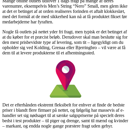
Mange online outlets udlover 1 dags fragt på mange af deres
varenumre, eksempelvis Men’s String “Nero” Small, men glem ikke
at det er betinget af at orden realiseres forinden et aftalt klokkeslæt,
med det formål at de med sikkerhed kan nå at få produktet fikset før
medarbejderne har fyraften.
Nogle få outlets på nettet yder fri fragt, men typisk er det betinget af
at du køber for et præcist beløb. Derudover skal man beslutte sig for
den mest prisbevidste type af levering, som tit – ligegyldigt om du
opholder sig ved Kolding, Grenaa eller Bjerringbro – vil være at få
dem til at levere produkterne til et afhentningssted.
Det er efterhånden ekstremt fleksibelt for enhver at finde de bedste
priser i blandt flere firmaer på nettet, og følgelig har massevis af e-
handler set sig nødsaget til at sænke salgspriserne på specielt deres
bedst i test produkter – til piger og drenge, samt til mænd og kvinder
– markant, og endda nogle gange præstere fragt uden gebyr.