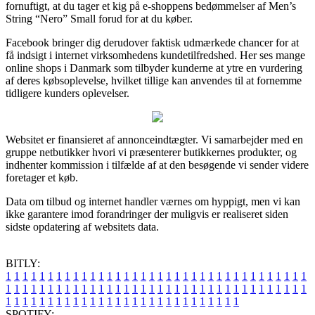
fornuftigt, at du tager et kig på e-shoppens bedømmelser af Men’s
String “Nero” Small forud for at du køber.
Facebook bringer dig derudover faktisk udmærkede chancer for at
få indsigt i internet virksomhedens kundetilfredshed. Her ses mange
online shops i Danmark som tilbyder kunderne at ytre en vurdering
af deres købsoplevelse, hvilket tillige kan anvendes til at fornemme
tidligere kunders oplevelser.
Websitet er finansieret af annonceindtægter. Vi samarbejder med en
gruppe netbutikker hvori vi præsenterer butikkernes produkter, og
indhenter kommission i tilfælde af at den besøgende vi sender videre
foretager et køb.
Data om tilbud og internet handler værnes om hyppigt, men vi kan
ikke garantere imod forandringer der muligvis er realiseret siden
sidste opdatering af websitets data.
BITLY:
1
1
1
1
1
1
1
1
1
1
1
1
1
1
1
1
1
1
1
1
1
1
1
1
1
1
1
1
1
1
1
1
1
1
1
1
1
1
1
1
1
1
1
1
1
1
1
1
1
1
1
1
1
1
1
1
1
1
1
1
1
1
1
1
1
1
1
1
1
1
1
1
1
1
1
1
1
1
1
1
1
1
1
1
1
1
1
1
1
1
1
1
1
1
1
1
1
1
1
1
SPOTIFY: