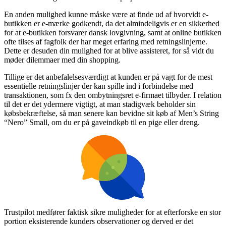
En anden mulighed kunne måske være at finde ud af hvorvidt e-
butikken er e-mærke godkendt, da det almindeligvis er en sikkerhed
for at e-butikken forsvarer dansk lovgivning, samt at online butikken
ofte tilses af fagfolk der har meget erfaring med retningslinjerne.
Dette er desuden din mulighed for at blive assisteret, for så vidt du
møder dilemmaer med din shopping.
Tillige er det anbefalelsesværdigt at kunden er på vagt for de mest
essentielle retningslinjer der kan spille ind i forbindelse med
transaktionen, som fx den ombytningsret e-firmaet tilbyder. I relation
til det er det ydermere vigtigt, at man stadigvæk beholder sin
købsbekræftelse, så man senere kan bevidne sit køb af Men’s String
“Nero” Small, om du er på gaveindkøb til en pige eller dreng.
Trustpilot medfører faktisk sikre muligheder for at efterforske en stor
portion eksisterende kunders observationer og derved er det