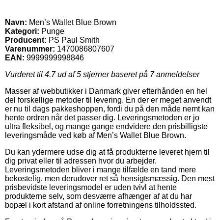
Navn:
Men’s Wallet Blue Brown
Kategori:
Punge
Producent:
PS Paul Smith
Varenummer:
1470086807607
EAN:
9999999998846
Vurderet til
4.7
ud af 5 stjerner baseret på
7
anmeldelser
Masser af webbutikker i Danmark giver efterhånden en hel
del forskellige metoder til levering. En der er meget anvendt
er nu til dags pakkeshoppen, fordi du på den måde nemt kan
hente ordren når det passer dig. Leveringsmetoden er jo
ultra fleksibel, og mange gange endvidere den prisbilligste
leveringsmåde ved køb af Men’s Wallet Blue Brown.
Du kan ydermere udse dig at få produkterne leveret hjem til
dig privat eller til adressen hvor du arbejder.
Leveringsmetoden bliver i mange tilfælde en tand mere
bekostelig, men derudover ret så hensigtsmæssig. Den mest
prisbevidste leveringsmodel er uden tvivl at hente
produkterne selv, som desværre afhænger af at du har
bopæl i kort afstand af online forretningens tilholdssted.