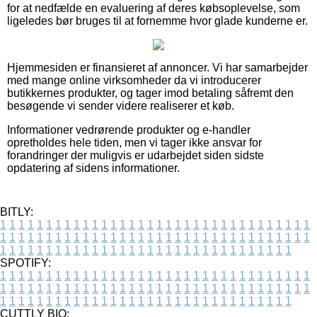
for at nedfælde en evaluering af deres købsoplevelse, som
ligeledes bør bruges til at fornemme hvor glade kunderne er.
Hjemmesiden er finansieret af annoncer. Vi har samarbejder
med mange online virksomheder da vi introducerer
butikkernes produkter, og tager imod betaling såfremt den
besøgende vi sender videre realiserer et køb.
Informationer vedrørende produkter og e-handler
opretholdes hele tiden, men vi tager ikke ansvar for
forandringer der muligvis er udarbejdet siden sidste
opdatering af sidens informationer.
BITLY:
1
1
1
1
1
1
1
1
1
1
1
1
1
1
1
1
1
1
1
1
1
1
1
1
1
1
1
1
1
1
1
1
1
1
1
1
1
1
1
1
1
1
1
1
1
1
1
1
1
1
1
1
1
1
1
1
1
1
1
1
1
1
1
1
1
1
1
1
1
1
1
1
1
1
1
1
1
1
1
1
1
1
1
1
1
1
1
1
1
1
1
1
1
1
1
1
1
1
1
1
SPOTIFY:
1
1
1
1
1
1
1
1
1
1
1
1
1
1
1
1
1
1
1
1
1
1
1
1
1
1
1
1
1
1
1
1
1
1
1
1
1
1
1
1
1
1
1
1
1
1
1
1
1
1
1
1
1
1
1
1
1
1
1
1
1
1
1
1
1
1
1
1
1
1
1
1
1
1
1
1
1
1
1
1
1
1
1
1
1
1
1
1
1
1
1
1
1
1
1
1
1
1
1
1
CUTTLY BIO: