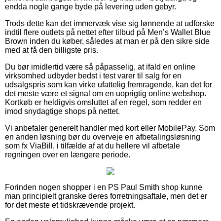
endda nogle gange byde på levering uden gebyr.
Trods dette kan det immervæk vise sig lønnende at udforske
indtil flere outlets på nettet efter tilbud på Men’s Wallet Blue
Brown inden du køber, således at man er på den sikre side
med at få den billigste pris.
Du bør imidlertid være så påpasselig, at ifald en online
virksomhed udbyder bedst i test varer til salg for en
udsalgspris som kan virke ufattelig fremragende, kan det for
det meste være et signal om en uoprigtig online webshop.
Kortkøb er heldigvis omsluttet af en regel, som redder en
imod snydagtige shops på nettet.
Vi anbefaler generelt handler med kort eller MobilePay. Som
en anden løsning bør du overveje en afbetalingsløsning
som fx ViaBill, i tilfælde af at du hellere vil afbetale
regningen over en længere periode.
Forinden nogen shopper i en PS Paul Smith shop kunne
man principielt granske deres forretningsaftale, men det er
for det meste et tidskrævende projekt.