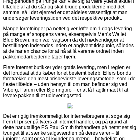
Fragtperioden på Punge kan vise sig at være yderst aktuel i
tilfælde af at du står og skal bruge produkterne med det
samme, så i det øjemed er det aldeles væsentligt at man
undersøger leveringstiden ved det respektive produkt.
Mange forretninger på nettet giver løfte om 1 dags levering
på mange af shoppens varer, eksempelvis Men’s Wallet
Blue Brown, men vær vagtsom da det nødvendiggør at
bestillingen indsendes inden et angivent tidspunkt, således
at de har en chance for at nå at få varerne ordnet inden
pakkemedarbejderne tager hjem.
Flere internet butikker yder gratis levering, men i reglen er
det forudsat at du køber for et bestemt beløb. Ellers bør du
foretrække den mest prisbevidste leveringsmetode, som i de
fleste tilfælde – uden hensyn til om man befinder sig ved
Viborg, Farum eller Bjerringbro – er at få fragtfirmaet til at
levere pakken til et udleveringssted.
Det er rigtig fremkommeligt for internetbrugere at søge sig
frem til priser på tværs af internet handler, og på grund af
dette har utallige PS Paul Smith forhandlere på nettet set sig
tvunget til at sænke salgsværdien på deres varer – til
juniorer, samt også til kvinder og mænd – betydeligt, og