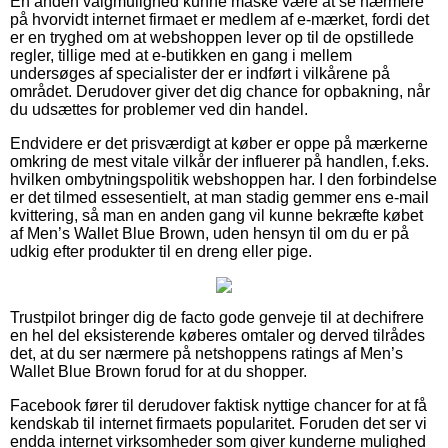
En anden valgmulighed kunne måske være at se nærmere
på hvorvidt internet firmaet er medlem af e-mærket, fordi det
er en tryghed om at webshoppen lever op til de opstillede
regler, tillige med at e-butikken en gang i mellem
undersøges af specialister der er indført i vilkårene på
området. Derudover giver det dig chance for opbakning, når
du udsættes for problemer ved din handel.
Endvidere er det prisværdigt at køber er oppe på mærkerne
omkring de mest vitale vilkår der influerer på handlen, f.eks.
hvilken ombytningspolitik webshoppen har. I den forbindelse
er det tilmed essesentielt, at man stadig gemmer ens e-mail
kvittering, så man en anden gang vil kunne bekræfte købet
af Men’s Wallet Blue Brown, uden hensyn til om du er på
udkig efter produkter til en dreng eller pige.
Trustpilot bringer dig de facto gode genveje til at dechifrere
en hel del eksisterende køberes omtaler og derved tilrådes
det, at du ser nærmere på netshoppens ratings af Men’s
Wallet Blue Brown forud for at du shopper.
Facebook fører til derudover faktisk nyttige chancer for at få
kendskab til internet firmaets popularitet. Foruden det ser vi
endda internet virksomheder som giver kunderne mulighed