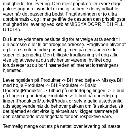
muligheder for levering. Den mest populære er i vore dage
pakkeshoppen, hvor det er muligt at hente de nyindkøbte
varer når det passer dig bedst. Fragtløsningen er jo ultra
uproblematisk, og i mange tilfælde desuden den prisbilligste
mulighed for levering ved køb af MISSYA DORRIT BH FILL
B 10145.
Du kunne ydermere beslutte dig for at vælge at få sendt til
din adresse eller til dit arbejdes adresse. Fragttypen bliver af
og til en smule mindre prisbillig, men på den anden side
super let gængelig. Den billigste fragtløsning vil dog altid
vise sig at være at du selv henter varerne, hvilket dog
forudsætter at du bor i nærheden af internet forretningens
hjemsted.
Leveringstiden på Produkter -> BH med bøjle -> Missya BH
med bøjle|Produkter -> BH|Produkter -> Basic
Undertøj|Produkter -> Tilbud på undertøj og lingeri -> Tilbud
på lingeri og undertøj|Produkter -> Tilbud på undertøj og
lingeri|Produkter|Mærke|Produk er selvfølgelig usædvanlig
udslagsgivende når du behøver pakken om få sekunder, så i
det øjemed er det virkelig aktuelt at vi kigger nærmere på
den estimerede leveringsdato for den respektive vare.
Temmelig mange outlets på nettet lover levering på næste