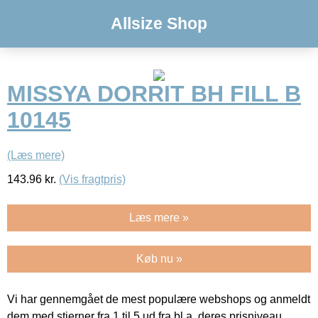
Allsize Shop
MISSYA DORRIT BH FILL B
10145
(Læs mere)
143.96
kr.
(Vis fragtpris)
Læs mere »
Køb nu »
Vi har gennemgået de mest populære webshops og anmeldt
dem med stjerner fra 1 til 5 ud fra bl.a. deres prisniveau,