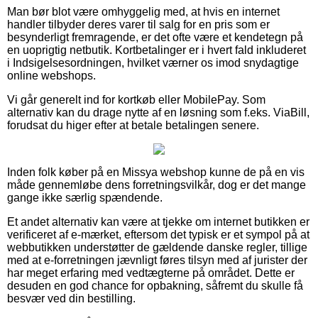
Man bør blot være omhyggelig med, at hvis en internet
handler tilbyder deres varer til salg for en pris som er
besynderligt fremragende, er det ofte være et kendetegn på
en uoprigtig netbutik. Kortbetalinger er i hvert fald inkluderet
i Indsigelsesordningen, hvilket værner os imod snydagtige
online webshops.
Vi går generelt ind for kortkøb eller MobilePay. Som
alternativ kan du drage nytte af en løsning som f.eks. ViaBill,
forudsat du higer efter at betale betalingen senere.
Inden folk køber på en Missya webshop kunne de på en vis
måde gennemløbe dens forretningsvilkår, dog er det mange
gange ikke særlig spændende.
Et andet alternativ kan være at tjekke om internet butikken er
verificeret af e-mærket, eftersom det typisk er et sympol på at
webbutikken understøtter de gældende danske regler, tillige
med at e-forretningen jævnligt føres tilsyn med af jurister der
har meget erfaring med vedtægterne på området. Dette er
desuden en god chance for opbakning, såfremt du skulle få
besvær ved din bestilling.