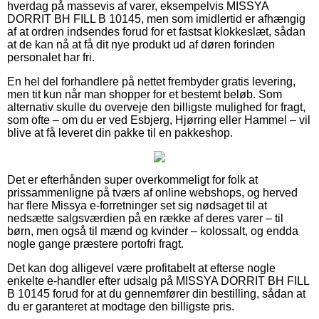
hverdag på massevis af varer, eksempelvis MISSYA
DORRIT BH FILL B 10145, men som imidlertid er afhængig
af at ordren indsendes forud for et fastsat klokkeslæt, sådan
at de kan nå at få dit nye produkt ud af døren forinden
personalet har fri.
En hel del forhandlere på nettet frembyder gratis levering,
men tit kun når man shopper for et bestemt beløb. Som
alternativ skulle du overveje den billigste mulighed for fragt,
som ofte – om du er ved Esbjerg, Hjørring eller Hammel – vil
blive at få leveret din pakke til en pakkeshop.
Det er efterhånden super overkommeligt for folk at
prissammenligne på tværs af online webshops, og herved
har flere Missya e-forretninger set sig nødsaget til at
nedsætte salgsværdien på en række af deres varer – til
børn, men også til mænd og kvinder – kolossalt, og endda
nogle gange præstere portofri fragt.
Det kan dog alligevel være profitabelt at efterse nogle
enkelte e-handler efter udsalg på MISSYA DORRIT BH FILL
B 10145 forud for at du gennemfører din bestilling, sådan at
du er garanteret at modtage den billigste pris.