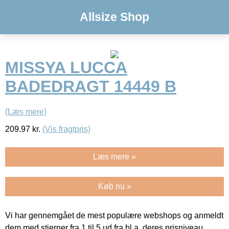
Allsize Shop
MISSYA LUCCA
BADEDRAGT 14449 B
(Læs mere)
209.97
kr.
(Vis fragtpris)
Læs mere »
Køb nu »
Vi har gennemgået de mest populære webshops og anmeldt
dem med stjerner fra 1 til 5 ud fra bl.a. deres prisniveau,