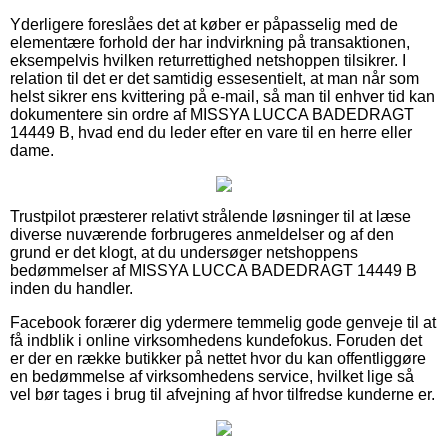
Yderligere foreslåes det at køber er påpasselig med de
elementære forhold der har indvirkning på transaktionen,
eksempelvis hvilken returrettighed netshoppen tilsikrer. I
relation til det er det samtidig essesentielt, at man når som
helst sikrer ens kvittering på e-mail, så man til enhver tid kan
dokumentere sin ordre af MISSYA LUCCA BADEDRAGT
14449 B, hvad end du leder efter en vare til en herre eller
dame.
Trustpilot præsterer relativt strålende løsninger til at læse
diverse nuværende forbrugeres anmeldelser og af den
grund er det klogt, at du undersøger netshoppens
bedømmelser af MISSYA LUCCA BADEDRAGT 14449 B
inden du handler.
Facebook forærer dig ydermere temmelig gode genveje til at
få indblik i online virksomhedens kundefokus. Foruden det
er der en række butikker på nettet hvor du kan offentliggøre
en bedømmelse af virksomhedens service, hvilket lige så
vel bør tages i brug til afvejning af hvor tilfredse kunderne er.