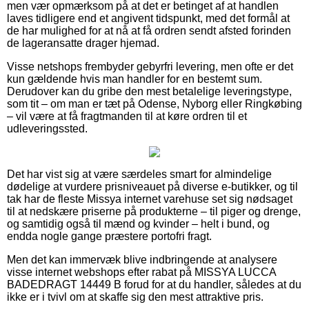
men vær opmærksom på at det er betinget af at handlen
laves tidligere end et angivent tidspunkt, med det formål at
de har mulighed for at nå at få ordren sendt afsted forinden
de lageransatte drager hjemad.
Visse netshops frembyder gebyrfri levering, men ofte er det
kun gældende hvis man handler for en bestemt sum.
Derudover kan du gribe den mest betalelige leveringstype,
som tit – om man er tæt på Odense, Nyborg eller Ringkøbing
– vil være at få fragtmanden til at køre ordren til et
udleveringssted.
Det har vist sig at være særdeles smart for almindelige
dødelige at vurdere prisniveauet på diverse e-butikker, og til
tak har de fleste Missya internet varehuse set sig nødsaget
til at nedskære priserne på produkterne – til piger og drenge,
og samtidig også til mænd og kvinder – helt i bund, og
endda nogle gange præstere portofri fragt.
Men det kan immervæk blive indbringende at analysere
visse internet webshops efter rabat på MISSYA LUCCA
BADEDRAGT 14449 B forud for at du handler, således at du
ikke er i tvivl om at skaffe sig den mest attraktive pris.