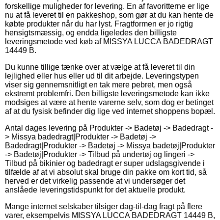
forskellige muligheder for levering. En af favoritterne er lige
nu at få leveret til en pakkeshop, som gør at du kan hente de
købte produkter når du har lyst. Fragtformen er jo rigtig
hensigtsmæssig, og endda ligeledes den billigste
leveringsmetode ved køb af MISSYA LUCCA BADEDRAGT
14449 B.
Du kunne tillige tænke over at vælge at få leveret til din
lejlighed eller hus eller ud til dit arbejde. Leveringstypen
viser sig gennemsnitligt en tak mere pebret, men også
ekstremt problemfri. Den billigste leveringsmetode kan ikke
modsiges at være at hente varerne selv, som dog er betinget
af at du fysisk befinder dig lige ved internet shoppens bopæl.
Antal dages levering på Produkter -> Badetøj -> Badedragt -
> Missya badedragt|Produkter -> Badetøj ->
Badedragt|Produkter -> Badetøj -> Missya badetøj|Produkter
-> Badetøj|Produkter -> Tilbud på undertøj og lingeri ->
Tilbud på bikinier og badedragt er super udslagsgivende i
tilfælde af at vi absolut skal bruge din pakke om kort tid, så
herved er det virkelig passende at vi undersøger det
anslåede leveringstidspunkt for det aktuelle produkt.
Mange internet selskaber tilsiger dag-til-dag fragt på flere
varer, eksempelvis MISSYA LUCCA BADEDRAGT 14449 B,