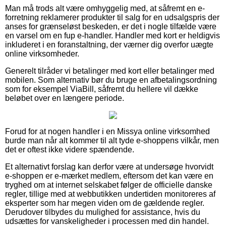
Man må trods alt være omhyggelig med, at såfremt en e-
forretning reklamerer produkter til salg for en udsalgspris der
anses for grænseløst beskeden, er det i nogle tilfælde være
en varsel om en fup e-handler. Handler med kort er heldigvis
inkluderet i en foranstaltning, der værner dig overfor uægte
online virksomheder.
Generelt tilråder vi betalinger med kort eller betalinger med
mobilen. Som alternativ bør du bruge en afbetalingsordning
som for eksempel ViaBill, såfremt du hellere vil dække
beløbet over en længere periode.
Forud for at nogen handler i en Missya online virksomhed
burde man når alt kommer til alt tyde e-shoppens vilkår, men
det er oftest ikke videre spændende.
Et alternativt forslag kan derfor være at undersøge hvorvidt
e-shoppen er e-mærket medlem, eftersom det kan være en
tryghed om at internet selskabet følger de officielle danske
regler, tillige med at webbutikken undertiden monitoreres af
eksperter som har megen viden om de gældende regler.
Derudover tilbydes du mulighed for assistance, hvis du
udsættes for vanskeligheder i processen med din handel.