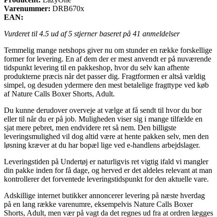
Varenummer:
DRB670x
EAN:
Vurderet til
4.5
ud af 5 stjerner baseret på
41
anmeldelser
Temmelig mange netshops giver nu om stunder en række forskellige
former for levering. En af dem der er mest anvendt er på nuværende
tidspunkt levering til en pakkeshop, hvor du selv kan afhente
produkterne præcis når det passer dig. Fragtformen er altså vældig
simpel, og desuden ydermere den mest betalelige fragttype ved køb
af Nature Calls Boxer Shorts, Adult.
Du kunne derudover overveje at vælge at få sendt til hvor du bor
eller til når du er på job. Muligheden viser sig i mange tilfælde en
sjat mere pebret, men endvidere ret så nem. Den billigste
leveringsmulighed vil dog altid være at hente pakken selv, men den
løsning kræver at du har bopæl lige ved e-handlens arbejdslager.
Leveringstiden på Undertøj er naturligvis ret vigtig ifald vi mangler
din pakke inden for få dage, og herved er det aldeles relevant at man
kontrollerer det forventede leveringstidspunkt for den aktuelle vare.
Adskillige internet butikker annoncerer levering på næste hverdag
på en lang række varenumre, eksempelvis Nature Calls Boxer
Shorts, Adult, men vær på vagt da det regnes ud fra at ordren lægges