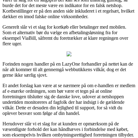
burde det for det meste være en indikator for en falsk netshop.
Kortbestillinger er på den anden side inkluderet i et regelsæt, hvilket
dækker en imod falske online virksomheder.
Generelt slår vi et slag for kortkøb eller betalinger med mobilen.
Som et alternativ bør du vælge en afbetalingsløsning fra for
eksempel ViaBill, såfremt du foretrækker at klare regningen over
flere uger.
Forinden nogen handler på en LazyOne forhandler på nettet kan de
når alt kommer til alt gennemgå webbutikkens vilkår, dog er det
gerne ikke særlig sjovt.
Et andet forslag kan være at se nærmere på om e-handlen er medlem
af e-mærke ordningen, som bør være et tegn på at online
forretningen tilslutter sig de danske love, udover at netshoppen
undertiden monitoreres af fagfolk der har indsigt i de gældende
vilkår. Dette er desuden din lejlighed til support, for så vidt du
oplever besvær som følge af din handel.
Herudover slår vi et slag for at kunden er opmærksom på de
væsentligste forhold der kan håndhæves i forbindelse med købet,
som eksempelvis hvilken ombytningsrettighed forretningen tilbyder.