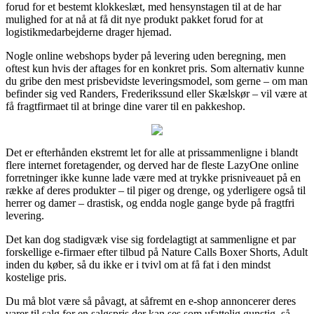
forud for et bestemt klokkeslæt, med hensynstagen til at de har
mulighed for at nå at få dit nye produkt pakket forud for at
logistikmedarbejderne drager hjemad.
Nogle online webshops byder på levering uden beregning, men
oftest kun hvis der aftages for en konkret pris. Som alternativ kunne
du gribe den mest prisbevidste leveringsmodel, som gerne – om man
befinder sig ved Randers, Frederikssund eller Skælskør – vil være at
få fragtfirmaet til at bringe dine varer til en pakkeshop.
Det er efterhånden ekstremt let for alle at prissammenligne i blandt
flere internet foretagender, og derved har de fleste LazyOne online
forretninger ikke kunne lade være med at trykke prisniveauet på en
række af deres produkter – til piger og drenge, og yderligere også til
herrer og damer – drastisk, og endda nogle gange byde på fragtfri
levering.
Det kan dog stadigvæk vise sig fordelagtigt at sammenligne et par
forskellige e-firmaer efter tilbud på Nature Calls Boxer Shorts, Adult
inden du køber, så du ikke er i tvivl om at få fat i den mindst
kostelige pris.
Du må blot være så påvagt, at såfremt en e-shop annoncerer deres
varer til salg for en salgspris der kan ses som ufattelig gunstig, så