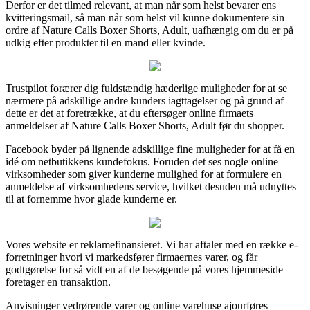
Derfor er det tilmed relevant, at man når som helst bevarer ens
kvitteringsmail, så man når som helst vil kunne dokumentere sin
ordre af Nature Calls Boxer Shorts, Adult, uafhængig om du er på
udkig efter produkter til en mand eller kvinde.
Trustpilot forærer dig fuldstændig hæderlige muligheder for at se
nærmere på adskillige andre kunders iagttagelser og på grund af
dette er det at foretrække, at du eftersøger online firmaets
anmeldelser af Nature Calls Boxer Shorts, Adult før du shopper.
Facebook byder på lignende adskillige fine muligheder for at få en
idé om netbutikkens kundefokus. Foruden det ses nogle online
virksomheder som giver kunderne mulighed for at formulere en
anmeldelse af virksomhedens service, hvilket desuden må udnyttes
til at fornemme hvor glade kunderne er.
Vores website er reklamefinansieret. Vi har aftaler med en række e-
forretninger hvori vi markedsfører firmaernes varer, og får
godtgørelse for så vidt en af de besøgende på vores hjemmeside
foretager en transaktion.
Anvisninger vedrørende varer og online varehuse ajourføres