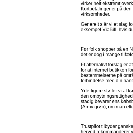
virker helt ekstremt ove
Kortbetalinger er på den
virksomheder.
Generelt slår vi et slag f
eksempel ViaBill, hvis du
Før folk shopper på en N
det er dog i mange tilfæ
Et alternativt forslag e
for at internet butikken f
bestemmelserne på området
forbindelse med din hand
Yderligere støtter vi at 
den ombytningsrettighed 
stadig bevarer ens købsb
(Army grøn), om man efte
Trustpilot tilbyder gans
herved rekommanderer vi, 