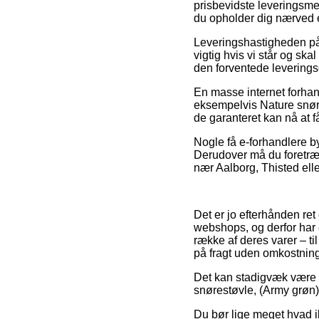
prisbevidste leveringsmet
du opholder dig nærved 
Leveringshastigheden på
vigtig hvis vi står og sk
den forventede leverings
En masse internet forhan
eksempelvis Nature snøres
de garanteret kan nå at f
Nogle få e-forhandlere by
Derudover må du foretræk
nær Aalborg, Thisted elle
Det er jo efterhånden ret
webshops, og derfor har e
række af deres varer – ti
på fragt uden omkostning
Det kan stadigvæk være pr
snørestøvle, (Army grøn) f
Du bør lige meget hvad ik