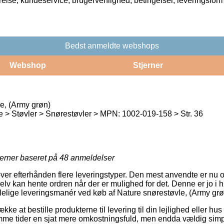
rrelse, kundeservice, brugervenlighed, betingelser, leveringsfor
Bedst anmeldte webshops
Webshop
Stjerner
e, (Army grøn)
> Støvler > Snørestøvler > MPN: 1002-019-158 > Str. 36
jerner baseret på
48
anmeldelser
ver efterhånden flere leveringstyper. Den mest anvendte er nu o
v kan hente ordren når der er mulighed for det. Denne er jo i høj
elige leveringsmanér ved køb af Nature snørestøvle, (Army grø
e at bestille produkterne til levering til din lejlighed eller hus 
mme tider en sjat mere omkostningsfuld, men endda vældig sim