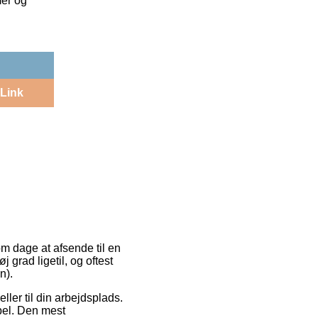
mer og
Link
m dage at afsende til en
 grad ligetil, og oftest
n).
eller til din arbejdsplads.
pel. Den mest