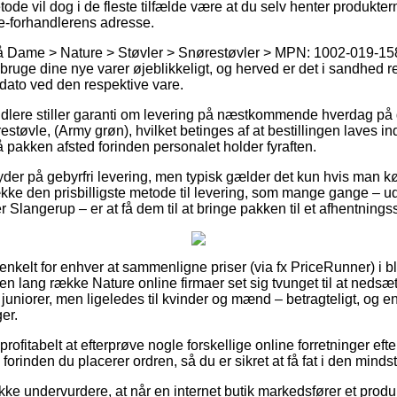
ode vil dog i de fleste tilfælde være at du selv henter produkter
e-forhandlerens adresse.
 Dame > Nature > Støvler > Snørestøvler > MPN: 1002-019-158 >
al bruge dine nye varer øjeblikkeligt, og herved er det i sandhed 
dato ved den respektive vare.
dlere stiller garanti om levering på næstkommende hverdag på 
tøvle, (Army grøn), hvilket betinges af at bestillingen laves inde
å pakken afsted forinden personalet holder fyraften.
der på gebyrfri levering, men typisk gælder det kun hvis man køb
ke den prisbilligste metode til levering, som mange gange – u
r Slangerup – er at få dem til at bringe pakken til et afhentnings
 enkelt for enhver at sammenligne priser (via fx PriceRunner) i bl
n lang række Nature online firmaer set sig tvunget til at nedsæ
l juniorer, men ligeledes til kvinder og mænd – betragteligt, og
er.
ofitabelt at efterprøve nogle forskellige online forretninger eft
orinden du placerer ordren, så du er sikret at få fat i den mindst
ke undervurdere, at når en internet butik markedsfører et produkt