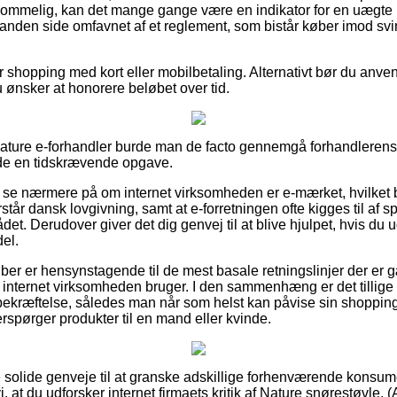
rkommelig, kan det mange gange være en indikator for en uægte
 anden side omfavnet af et reglement, som bistår køber imod sv
or shopping med kort eller mobilbetaling. Alternativt bør du anvend
 ønsker at honorere beløbet over tid.
ature e-forhandler burde man de facto gennemgå forhandlerens 
lde en tidskrævende opgave.
r at se nærmere på om internet virksomheden er e-mærket, hvilke
orstår dansk lovgivning, samt at e-forretningen ofte kigges til af s
. Derudover giver det dig genvej til at blive hjulpet, hvis du 
el.
køber er hensynstagende til de mest basale retningslinjer der er 
internet virksomheden bruger. I den sammenhæng er det tillige 
ekræftelse, således man når som helst kan påvise sin shopping
rspørger produkter til en mand eller kvinde.
ke solide genveje til at granske adskillige forhenværende konsu
at du udforsker internet firmaets kritik af Nature snørestøvle, 