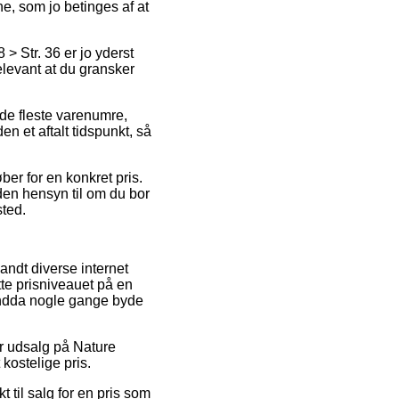
ne, som jo betinges af at
 Str. 36 er jo yderst
relevant at du gransker
de fleste varenumre,
n et aftalt tidspunkt, så
er for en konkret pris.
den hensyn til om du bor
sted.
andt diverse internet
tte prisniveauet på en
 endda nogle gange byde
er udsalg på Nature
 kostelige pris.
 til salg for en pris som