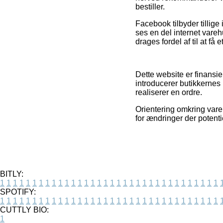
bestiller.
Facebook tilbyder tillige 
ses en del internet vare
drages fordel af til at få 
Dette website er finansier
introducerer butikkernes
realiserer en ordre.
Orientering omkring vare
for ændringer der potenti
BITLY:
1
1
1
1
1
1
1
1
1
1
1
1
1
1
1
1
1
1
1
1
1
1
1
1
1
1
1
1
1
1
1
1
1
1
SPOTIFY:
1
1
1
1
1
1
1
1
1
1
1
1
1
1
1
1
1
1
1
1
1
1
1
1
1
1
1
1
1
1
1
1
1
1
CUTTLY BIO:
1