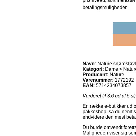
prisniveau, sortimentstø
betalingsmuligheder.
Navn:
Nature snørestøvl
Kategori:
Dame > Nature 
Producent:
Nature
Varenummer:
1772192
EAN:
5714234073857
Vurderet til
3.6
ud af 5 st
En række e-butikker udlo
pakkeshop, så du nemt sel
endvidere den mest betal
Du burde omvendt foretrækk
Muligheden viser sig so