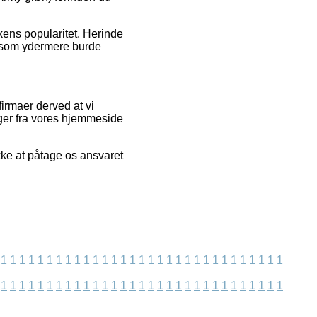
kkens popularitet. Herinde
e, som ydermere burde
firmaer derved at vi
uger fra vores hjemmeside
kke at påtage os ansvaret
1
1
1
1
1
1
1
1
1
1
1
1
1
1
1
1
1
1
1
1
1
1
1
1
1
1
1
1
1
1
1
1
1
1
1
1
1
1
1
1
1
1
1
1
1
1
1
1
1
1
1
1
1
1
1
1
1
1
1
1
1
1