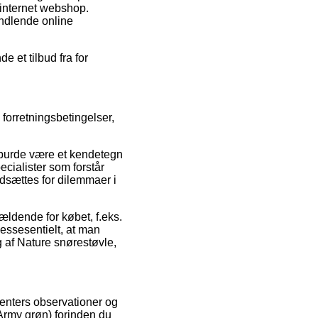
 internet webshop.
indlende online
e et tilbud fra for
forretningsbetingelser,
t burde være et kendetegn
pecialister som forstår
udsættes for dilemmaer i
gældende for købet, f.eks.
essesentielt, at man
 af Nature snørestøvle,
menters observationer og
(Army grøn) forinden du