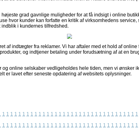
i højeste grad gavnlige muligheder for at få indsigt i online buti
huse hvor kunder kan forfatte en kritik af virksomhedens servic
et indblik i kundernes tilfredshed.
et af indtægter fra reklamer. Vi har aftaler med et hold af online 
 produkter, og indtjener betaling under forudsætning af at en br
r og online selskaber vedligeholdes hele tiden, men vi ønsker i
elt er lavet efter seneste opdatering af websitets oplysninger.
1
1
1
1
1
1
1
1
1
1
1
1
1
1
1
1
1
1
1
1
1
1
1
1
1
1
1
1
1
1
1
1
1
1
1
1
1
1
1
1
1
1
1
1
1
1
1
1
1
1
1
1
1
1
1
1
1
1
1
1
1
1
1
1
1
1
1
1
1
1