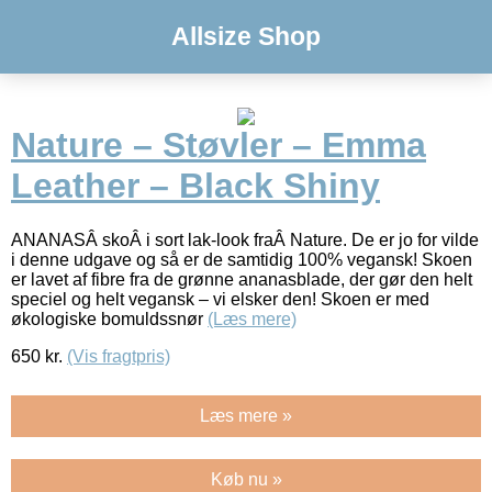
Allsize Shop
Nature – Støvler – Emma
Leather – Black Shiny
ANANASÂ skoÂ i sort lak-look fraÂ Nature. De er jo for vilde
i denne udgave og så er de samtidig 100% vegansk! Skoen
er lavet af fibre fra de grønne ananasblade, der gør den helt
speciel og helt vegansk – vi elsker den! Skoen er med
økologiske bomuldssnør
(Læs mere)
650
kr.
(Vis fragtpris)
Læs mere »
Køb nu »