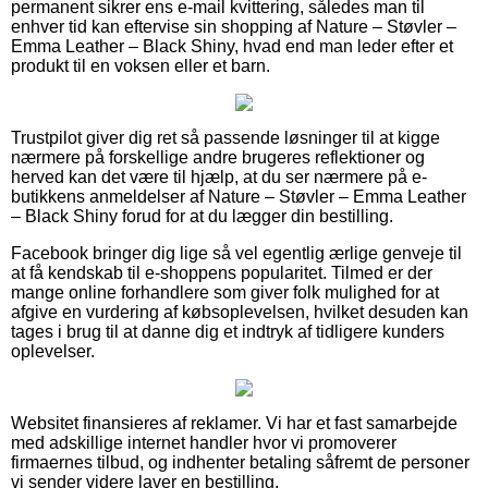
permanent sikrer ens e-mail kvittering, således man til
enhver tid kan eftervise sin shopping af Nature – Støvler –
Emma Leather – Black Shiny, hvad end man leder efter et
produkt til en voksen eller et barn.
Trustpilot giver dig ret så passende løsninger til at kigge
nærmere på forskellige andre brugeres reflektioner og
herved kan det være til hjælp, at du ser nærmere på e-
butikkens anmeldelser af Nature – Støvler – Emma Leather
– Black Shiny forud for at du lægger din bestilling.
Facebook bringer dig lige så vel egentlig ærlige genveje til
at få kendskab til e-shoppens popularitet. Tilmed er der
mange online forhandlere som giver folk mulighed for at
afgive en vurdering af købsoplevelsen, hvilket desuden kan
tages i brug til at danne dig et indtryk af tidligere kunders
oplevelser.
Websitet finansieres af reklamer. Vi har et fast samarbejde
med adskillige internet handler hvor vi promoverer
firmaernes tilbud, og indhenter betaling såfremt de personer
vi sender videre laver en bestilling.