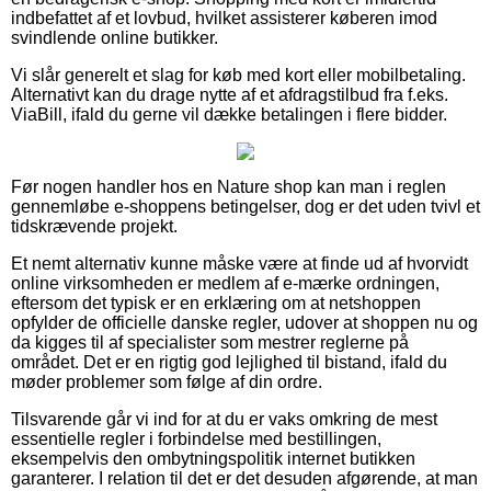
indbefattet af et lovbud, hvilket assisterer køberen imod
svindlende online butikker.
Vi slår generelt et slag for køb med kort eller mobilbetaling.
Alternativt kan du drage nytte af et afdragstilbud fra f.eks.
ViaBill, ifald du gerne vil dække betalingen i flere bidder.
Før nogen handler hos en Nature shop kan man i reglen
gennemløbe e-shoppens betingelser, dog er det uden tvivl et
tidskrævende projekt.
Et nemt alternativ kunne måske være at finde ud af hvorvidt
online virksomheden er medlem af e-mærke ordningen,
eftersom det typisk er en erklæring om at netshoppen
opfylder de officielle danske regler, udover at shoppen nu og
da kigges til af specialister som mestrer reglerne på
området. Det er en rigtig god lejlighed til bistand, ifald du
møder problemer som følge af din ordre.
Tilsvarende går vi ind for at du er vaks omkring de mest
essentielle regler i forbindelse med bestillingen,
eksempelvis den ombytningspolitik internet butikken
garanterer. I relation til det er det desuden afgørende, at man