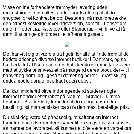
Visse online forhandlere frembyder levering uden
omkostninger, men oftest under forudsætning af at du
shopper for et konkret beløb. Desuden må man foretrække
den mindst kostelige leveringsversion, som tit – uanset om
du er i Fredericia, Nakskov eller Slangerup – vil blive at få
dem til at bringe din ordre til et afhentningssted.
Det har vist sig at være ultra ligetil for alle at finde frem til de
bedste priser på diverse internet butikker i Danmark, og så
har flertallet af Nature internet butikker ikke kunne lade være
med at trykke prisniveauet på mange af deres produkter – til
babyer og børn, og ligeså til damer og herrer – drastisk, og
endda nogle gange love fragt uden gebyr.
Det kan imidlertid blive indbringende at studere nogle
internet handler efter rabat på Nature – Støvler – Emma
Leather – Black Shiny forud for at du gennemfører din
bestilling, så man er sikker på at få den mest betalelige pris.
Du skal dog være så påpasselig, at såfremt en internet
handler markedsfører deres varer til en salgspris som anses
for hamrende favorabel, så kunne det ofte være en varsel om
en bedragerisk e-shop. Shopping med kort er imidlertid