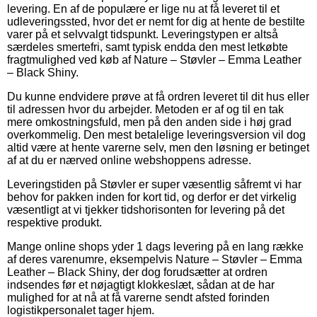
levering. En af de populære er lige nu at få leveret til et
udleveringssted, hvor det er nemt for dig at hente de bestilte
varer på et selvvalgt tidspunkt. Leveringstypen er altså
særdeles smertefri, samt typisk endda den mest letkøbte
fragtmulighed ved køb af Nature – Støvler – Emma Leather
– Black Shiny.
Du kunne endvidere prøve at få ordren leveret til dit hus eller
til adressen hvor du arbejder. Metoden er af og til en tak
mere omkostningsfuld, men på den anden side i høj grad
overkommelig. Den mest betalelige leveringsversion vil dog
altid være at hente varerne selv, men den løsning er betinget
af at du er nærved online webshoppens adresse.
Leveringstiden på Støvler er super væsentlig såfremt vi har
behov for pakken inden for kort tid, og derfor er det virkelig
væsentligt at vi tjekker tidshorisonten for levering på det
respektive produkt.
Mange online shops yder 1 dags levering på en lang række
af deres varenumre, eksempelvis Nature – Støvler – Emma
Leather – Black Shiny, der dog forudsætter at ordren
indsendes før et nøjagtigt klokkeslæt, sådan at de har
mulighed for at nå at få varerne sendt afsted forinden
logistikpersonalet tager hjem.