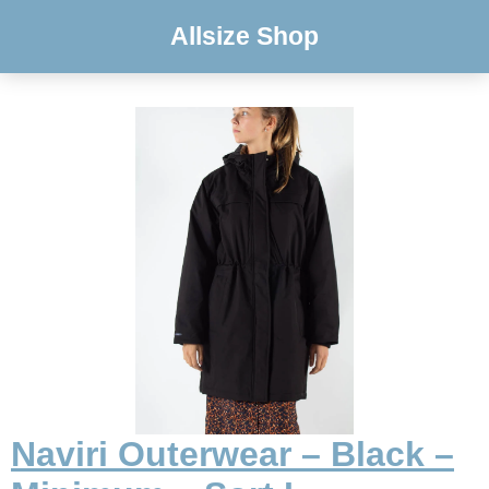
Allsize Shop
Naviri Outerwear – Black –