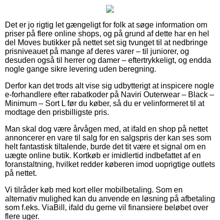
Det er jo rigtig let gængeligt for folk at søge information om
priser på flere online shops, og på grund af dette har en hel
del Moves butikker på nettet set sig tvunget til at nedbringe
prisniveauet på mange af deres varer – til juniorer, og
desuden også til herrer og damer – eftertrykkeligt, og endda
nogle gange sikre levering uden beregning.
Derfor kan det trods alt vise sig udbytterigt at inspicere nogle
e-forhandlere efter rabatkoder på Naviri Outerwear – Black –
Minimum – Sort L før du køber, så du er velinformeret til at
modtage den prisbilligste pris.
Man skal dog være årvågen med, at ifald en shop på nettet
annoncerer en vare til salg for en salgspris der kan ses som
helt fantastisk tiltalende, burde det tit være et signal om en
uægte online butik. Kortkøb er imidlertid indbefattet af en
foranstaltning, hvilket redder køberen imod uoprigtige outlets
på nettet.
Vi tilråder køb med kort eller mobilbetaling. Som en
alternativ mulighed kan du anvende en løsning på afbetaling
som f.eks. ViaBill, ifald du gerne vil finansiere beløbet over
flere uger.