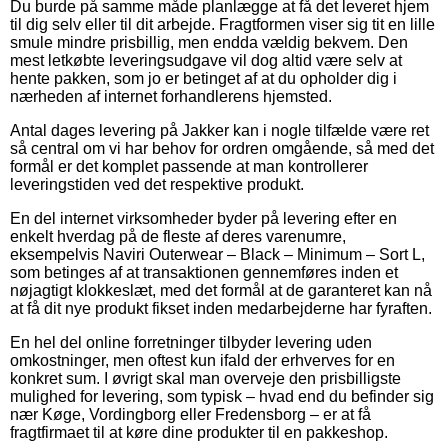
Du burde på samme måde planlægge at få det leveret hjem
til dig selv eller til dit arbejde. Fragtformen viser sig tit en lille
smule mindre prisbillig, men endda vældig bekvem. Den
mest letkøbte leveringsudgave vil dog altid være selv at
hente pakken, som jo er betinget af at du opholder dig i
nærheden af internet forhandlerens hjemsted.
Antal dages levering på Jakker kan i nogle tilfælde være ret
så central om vi har behov for ordren omgående, så med det
formål er det komplet passende at man kontrollerer
leveringstiden ved det respektive produkt.
En del internet virksomheder byder på levering efter en
enkelt hverdag på de fleste af deres varenumre,
eksempelvis Naviri Outerwear – Black – Minimum – Sort L,
som betinges af at transaktionen gennemføres inden et
nøjagtigt klokkeslæt, med det formål at de garanteret kan nå
at få dit nye produkt fikset inden medarbejderne har fyraften.
En hel del online forretninger tilbyder levering uden
omkostninger, men oftest kun ifald der erhverves for en
konkret sum. I øvrigt skal man overveje den prisbilligste
mulighed for levering, som typisk – hvad end du befinder sig
nær Køge, Vordingborg eller Fredensborg – er at få
fragtfirmaet til at køre dine produkter til en pakkeshop.