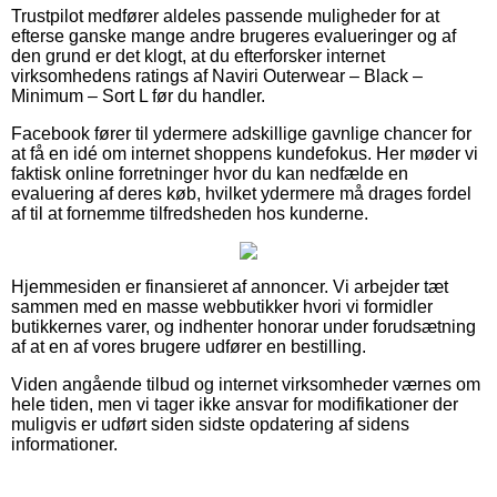
Trustpilot medfører aldeles passende muligheder for at
efterse ganske mange andre brugeres evalueringer og af
den grund er det klogt, at du efterforsker internet
virksomhedens ratings af Naviri Outerwear – Black –
Minimum – Sort L før du handler.
Facebook fører til ydermere adskillige gavnlige chancer for
at få en idé om internet shoppens kundefokus. Her møder vi
faktisk online forretninger hvor du kan nedfælde en
evaluering af deres køb, hvilket ydermere må drages fordel
af til at fornemme tilfredsheden hos kunderne.
Hjemmesiden er finansieret af annoncer. Vi arbejder tæt
sammen med en masse webbutikker hvori vi formidler
butikkernes varer, og indhenter honorar under forudsætning
af at en af vores brugere udfører en bestilling.
Viden angående tilbud og internet virksomheder værnes om
hele tiden, men vi tager ikke ansvar for modifikationer der
muligvis er udført siden sidste opdatering af sidens
informationer.