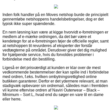
Inden folk handler på en Moves netshop burde de principielt
gennemløbe netshoppens handelsbetingelser, dog er det
typisk ikke super spændende.
En nem løsning kan være at kigge hvorvidt e-forretningen er
medlem af e-mærke ordningen, da det bør være et
kendetegn for at e-forretningen føjer de officielle regler, samt
at netshoppen tit revurderes af eksperter der forstår
vedtægterne på området. Derudover giver det dig mulighed
for hjælpende service, hvis du forvoldes problemer i
forbindelse med din bestilling.
Ligeså er det prisværdigt at kunden er klar over de mest
vedkommende bestemmelser der kan spille ind i forbindelse
med ordren, f.eks. hvilken ombytningsrettighed online
butikken garanterer. Derfor er det ydermere relevant, at man
stadigvæk opbevarer sin ordremail, således man i fremtiden
vil kunne eftervise ordren af Naviri Outerwear – Black –
Minimum – Sort L, hvad end du søger en vare til en dame
eller herre.