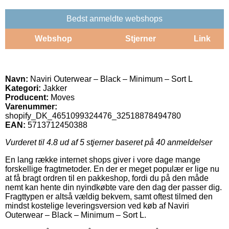
Bedst anmeldte webshops
Webshop
Stjerner
Link
Navn:
Naviri Outerwear – Black – Minimum – Sort L
Kategori:
Jakker
Producent:
Moves
Varenummer:
shopify_DK_4651099324476_32518878494780
EAN:
5713712450388
Vurderet til
4.8
ud af 5 stjerner baseret på
40
anmeldelser
En lang række internet shops giver i vore dage mange
forskellige fragtmetoder. En der er meget populær er lige nu
at få bragt ordren til en pakkeshop, fordi du på den måde
nemt kan hente din nyindkøbte vare den dag der passer dig.
Fragttypen er altså vældig bekvem, samt oftest tilmed den
mindst kostelige leveringsversion ved køb af Naviri
Outerwear – Black – Minimum – Sort L.