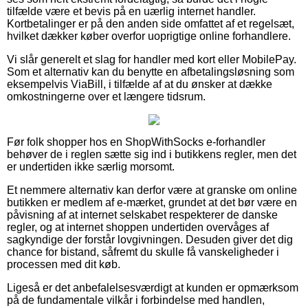
tilfælde være et bevis på en uærlig internet handler.
Kortbetalinger er på den anden side omfattet af et regelsæt,
hvilket dækker køber overfor uoprigtige online forhandlere.
Vi slår generelt et slag for handler med kort eller MobilePay.
Som et alternativ kan du benytte en afbetalingsløsning som
eksempelvis ViaBill, i tilfælde af at du ønsker at dække
omkostningerne over et længere tidsrum.
Før folk shopper hos en ShopWithSocks e-forhandler
behøver de i reglen sætte sig ind i butikkens regler, men det
er undertiden ikke særlig morsomt.
Et nemmere alternativ kan derfor være at granske om online
butikken er medlem af e-mærket, grundet at det bør være en
påvisning af at internet selskabet respekterer de danske
regler, og at internet shoppen undertiden overvåges af
sagkyndige der forstår lovgivningen. Desuden giver det dig
chance for bistand, såfremt du skulle få vanskeligheder i
processen med dit køb.
Ligeså er det anbefalelsesværdigt at kunden er opmærksom
på de fundamentale vilkår i forbindelse med handlen,