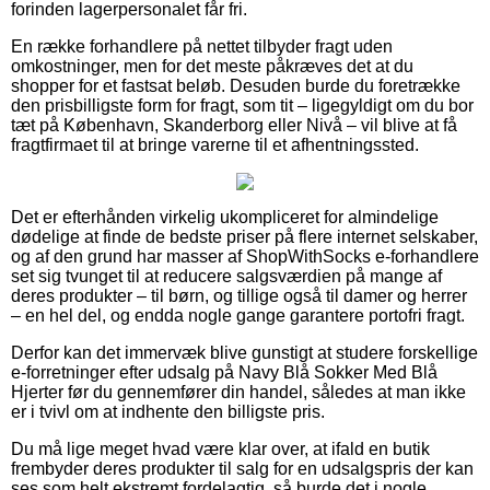
forinden lagerpersonalet får fri.
En række forhandlere på nettet tilbyder fragt uden
omkostninger, men for det meste påkræves det at du
shopper for et fastsat beløb. Desuden burde du foretrække
den prisbilligste form for fragt, som tit – ligegyldigt om du bor
tæt på København, Skanderborg eller Nivå – vil blive at få
fragtfirmaet til at bringe varerne til et afhentningssted.
Det er efterhånden virkelig ukompliceret for almindelige
dødelige at finde de bedste priser på flere internet selskaber,
og af den grund har masser af ShopWithSocks e-forhandlere
set sig tvunget til at reducere salgsværdien på mange af
deres produkter – til børn, og tillige også til damer og herrer
– en hel del, og endda nogle gange garantere portofri fragt.
Derfor kan det immervæk blive gunstigt at studere forskellige
e-forretninger efter udsalg på Navy Blå Sokker Med Blå
Hjerter før du gennemfører din handel, således at man ikke
er i tvivl om at indhente den billigste pris.
Du må lige meget hvad være klar over, at ifald en butik
frembyder deres produkter til salg for en udsalgspris der kan
ses som helt ekstremt fordelagtig, så burde det i nogle