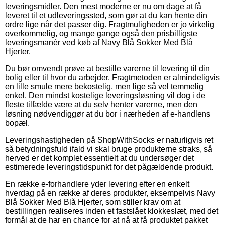
leveringsmidler. Den mest moderne er nu om dage at få
leveret til et udleveringssted, som gør at du kan hente din
ordre lige når det passer dig. Fragtmuligheden er jo virkelig
overkommelig, og mange gange også den prisbilligste
leveringsmanér ved køb af Navy Blå Sokker Med Blå
Hjerter.
Du bør omvendt prøve at bestille varerne til levering til din
bolig eller til hvor du arbejder. Fragtmetoden er almindeligvis
en lille smule mere bekostelig, men lige så vel temmelig
enkel. Den mindst kostelige leveringsløsning vil dog i de
fleste tilfælde være at du selv henter varerne, men den
løsning nødvendiggør at du bor i nærheden af e-handlens
bopæl.
Leveringshastigheden på ShopWithSocks er naturligvis ret
så betydningsfuld ifald vi skal bruge produkterne straks, så
herved er det komplet essentielt at du undersøger det
estimerede leveringstidspunkt for det pågældende produkt.
En række e-forhandlere yder levering efter en enkelt
hverdag på en række af deres produkter, eksempelvis Navy
Blå Sokker Med Blå Hjerter, som stiller krav om at
bestillingen realiseres inden et fastslået klokkeslæt, med det
formål at de har en chance for at nå at få produktet pakket