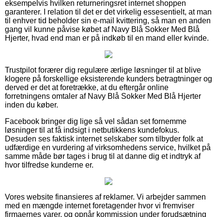
eksempelvis hvilken returneringsret internet shoppen
garanterer. I relation til det er det virkelig essesentielt, at man
til enhver tid beholder sin e-mail kvittering, så man en anden
gang vil kunne påvise købet af Navy Blå Sokker Med Blå
Hjerter, hvad end man er på indkøb til en mand eller kvinde.
Trustpilot forærer dig regulære ærlige løsninger til at blive
klogere på forskellige eksisterende kunders betragtninger og
derved er det at foretrække, at du eftergår online
forretningens omtaler af Navy Blå Sokker Med Blå Hjerter
inden du køber.
Facebook bringer dig lige så vel sådan set fornemme
løsninger til at få indsigt i netbutikkens kundefokus.
Desuden ses faktisk internet selskaber som tilbyder folk at
udfærdige en vurdering af virksomhedens service, hvilket på
samme måde bør tages i brug til at danne dig et indtryk af
hvor tilfredse kunderne er.
Vores website finansieres af reklamer. Vi arbejder sammen
med en mængde internet foretagender hvor vi fremviser
firmaernes varer, og opnår kommission under forudsætning