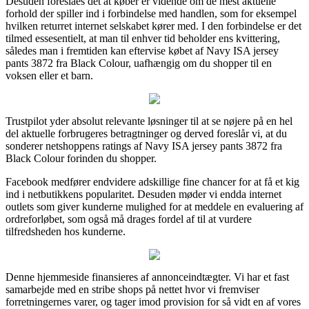
Desuden foreslåes det at køber er vidende om de mest aktuelle
forhold der spiller ind i forbindelse med handlen, som for eksempel
hvilken returret internet selskabet kører med. I den forbindelse er det
tilmed essesentielt, at man til enhver tid beholder ens kvittering,
således man i fremtiden kan eftervise købet af Navy ISA jersey
pants 3872 fra Black Colour, uafhængig om du shopper til en
voksen eller et barn.
Trustpilot yder absolut relevante løsninger til at se nøjere på en hel
del aktuelle forbrugeres betragtninger og derved foreslår vi, at du
sonderer netshoppens ratings af Navy ISA jersey pants 3872 fra
Black Colour forinden du shopper.
Facebook medfører endvidere adskillige fine chancer for at få et kig
ind i netbutikkens popularitet. Desuden møder vi endda internet
outlets som giver kunderne mulighed for at meddele en evaluering af
ordreforløbet, som også må drages fordel af til at vurdere
tilfredsheden hos kunderne.
Denne hjemmeside finansieres af annonceindtægter. Vi har et fast
samarbejde med en stribe shops på nettet hvor vi fremviser
forretningernes varer, og tager imod provision for så vidt en af vores