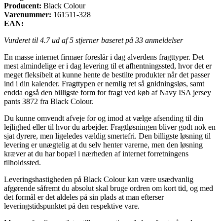
Producent:
Black Colour
Varenummer:
161511-328
EAN:
Vurderet til
4.7
ud af 5 stjerner baseret på
33
anmeldelser
En masse internet firmaer foreslår i dag alverdens fragttyper. Det
mest almindelige er i dag levering til et afhentningssted, hvor det er
meget fleksibelt at kunne hente de bestilte produkter når det passer
ind i din kalender. Fragttypen er nemlig ret så gnidningsløs, samt
endda også den billigste form for fragt ved køb af Navy ISA jersey
pants 3872 fra Black Colour.
Du kunne omvendt afveje for og imod at vælge afsending til din
lejlighed eller til hvor du arbejder. Fragtløsningen bliver godt nok en
sjat dyrere, men ligeledes vældig smertefri. Den billigste løsning til
levering er unægtelig at du selv henter varerne, men den løsning
kræver at du har bopæl i nærheden af internet forretningens
tilholdssted.
Leveringshastigheden på Black Colour kan være usædvanlig
afgørende såfremt du absolut skal bruge ordren om kort tid, og med
det formål er det aldeles på sin plads at man efterser
leveringstidspunktet på den respektive vare.