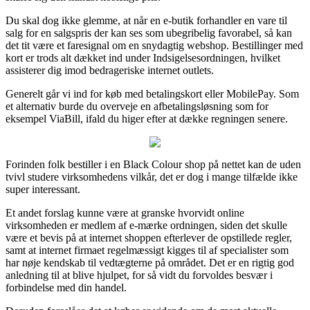
Du skal dog ikke glemme, at når en e-butik forhandler en vare til
salg for en salgspris der kan ses som ubegribelig favorabel, så kan
det tit være et faresignal om en snydagtig webshop. Bestillinger med
kort er trods alt dækket ind under Indsigelsesordningen, hvilket
assisterer dig imod bedrageriske internet outlets.
Generelt går vi ind for køb med betalingskort eller MobilePay. Som
et alternativ burde du overveje en afbetalingsløsning som for
eksempel ViaBill, ifald du higer efter at dække regningen senere.
Forinden folk bestiller i en Black Colour shop på nettet kan de uden
tvivl studere virksomhedens vilkår, det er dog i mange tilfælde ikke
super interessant.
Et andet forslag kunne være at granske hvorvidt online
virksomheden er medlem af e-mærke ordningen, siden det skulle
være et bevis på at internet shoppen efterlever de opstillede regler,
samt at internet firmaet regelmæssigt kigges til af specialister som
har nøje kendskab til vedtægterne på området. Det er en rigtig god
anledning til at blive hjulpet, for så vidt du forvoldes besvær i
forbindelse med din handel.