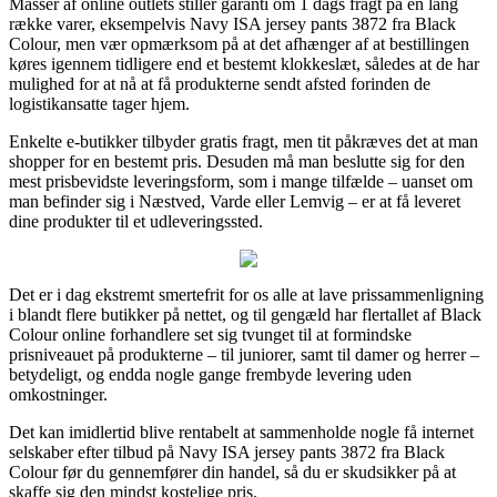
Masser af online outlets stiller garanti om 1 dags fragt på en lang
række varer, eksempelvis Navy ISA jersey pants 3872 fra Black
Colour, men vær opmærksom på at det afhænger af at bestillingen
køres igennem tidligere end et bestemt klokkeslæt, således at de har
mulighed for at nå at få produkterne sendt afsted forinden de
logistikansatte tager hjem.
Enkelte e-butikker tilbyder gratis fragt, men tit påkræves det at man
shopper for en bestemt pris. Desuden må man beslutte sig for den
mest prisbevidste leveringsform, som i mange tilfælde – uanset om
man befinder sig i Næstved, Varde eller Lemvig – er at få leveret
dine produkter til et udleveringssted.
Det er i dag ekstremt smertefrit for os alle at lave prissammenligning
i blandt flere butikker på nettet, og til gengæld har flertallet af Black
Colour online forhandlere set sig tvunget til at formindske
prisniveauet på produkterne – til juniorer, samt til damer og herrer –
betydeligt, og endda nogle gange frembyde levering uden
omkostninger.
Det kan imidlertid blive rentabelt at sammenholde nogle få internet
selskaber efter tilbud på Navy ISA jersey pants 3872 fra Black
Colour før du gennemfører din handel, så du er skudsikker på at
skaffe sig den mindst kostelige pris.