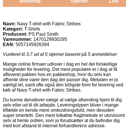
Webshop
Stjerner
Link
Navn:
Navy T-shirt with Fabric Stribes
Kategori:
T-Shirts
Producent:
PS Paul Smith
Varenummer:
1470129930295
EAN:
5057145926394
Vurderet til
3.7
ud af 5 stjerner baseret på
5
anmeldelser
Mange online firmaer udlover i dag en hel del forskellige
muligheder for levering. Det mest populære er i dag at få
afleveret pakken hos en pakkeshop, hvor du selv kan
afhente dine varer den dag der passer dig. Metoden er jo
særligt let, samt ofte også den billigste form for levering ved
køb af Navy T-shirt with Fabric Stribes.
Du kunne derudover vælge at vælge afsending hjem til dig
selv eller ud til dit arbejde. Leveringstypen bliver i mange
tilfælde en kende mere omkostningsfuld, men desuden
super smertefri. Den mest letkøbte fragtmetode er utvivlsomt
selv at hente ordren, som jo forudsætter at du befinder dig
med kort afstand til internet forhandlerens adresse.