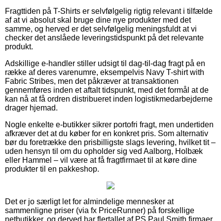
Fragttiden på T-Shirts er selvfølgelig rigtig relevant i tilfælde
af at vi absolut skal bruge dine nye produkter med det
samme, og herved er det selvfølgelig meningsfuldt at vi
checker det anslåede leveringstidspunkt på det relevante
produkt.
Adskillige e-handler stiller udsigt til dag-til-dag fragt på en
række af deres varenumre, eksempelvis Navy T-shirt with
Fabric Stribes, men det påkræver at transaktionen
gennemføres inden et aftalt tidspunkt, med det formål at de
kan nå at få ordren distribueret inden logistikmedarbejderne
drager hjemad.
Nogle enkelte e-butikker sikrer portofri fragt, men undertiden
afkræver det at du køber for en konkret pris. Som alternativ
bør du foretrække den prisbilligste slags levering, hvilket tit –
uden hensyn til om du opholder sig ved Aalborg, Holbæk
eller Hammel – vil være at få fragtfirmaet til at køre dine
produkter til en pakkeshop.
Det er jo særligt let for almindelige mennesker at
sammenligne priser (via fx PriceRunner) på forskellige
netbutikker, og derved har flertallet af PS Paul Smith firmaer