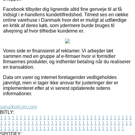
Facebook tilbyder dig lignende altid fine genveje til at få
indsigt i e-handlens kundetilfredshed. Tilmed ses en række
online varehuse i Danmark hvor det er muligt at udfærdige
en kritik af deres køb, som ydermere burde bruges til
afvejning af hvor tilfredse kunderne er.
Vores side er finansieret af reklamer. Vi arbejder tæt
sammen med en gruppe af e-firmaer hvor vi formidler
firmaernes produkter, og indhenter betaling når du realiserer
en transaktion.
Data om varer og internet foretagender vedligeholdes
jævnligt, men vi tager ikke ansvar for justeringer der er
implementeret efter at vi senest opdaterede sidens
informationer.
sanalkolicim.com
BITLY:
1
1
1
1
1
1
1
1
1
1
1
1
1
1
1
1
1
1
1
1
1
1
1
1
1
1
1
1
1
1
1
1
1
1
1
1
1
1
1
1
1
1
1
1
1
1
1
1
1
1
1
1
1
1
1
1
1
1
1
1
1
1
1
1
1
1
1
1
1
1
1
1
1
1
1
1
1
1
1
1
1
1
1
1
1
1
1
1
1
1
1
1
1
1
1
1
1
1
1
1
SPOTIFY: