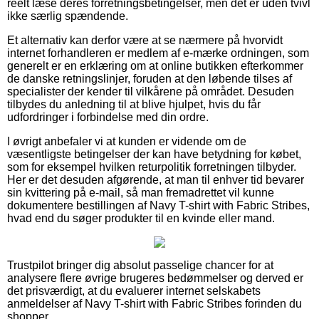
reelt læse deres forretningsbetingelser, men det er uden tvivl
ikke særlig spændende.
Et alternativ kan derfor være at se nærmere på hvorvidt
internet forhandleren er medlem af e-mærke ordningen, som
generelt er en erklæring om at online butikken efterkommer
de danske retningslinjer, foruden at den løbende tilses af
specialister der kender til vilkårene på området. Desuden
tilbydes du anledning til at blive hjulpet, hvis du får
udfordringer i forbindelse med din ordre.
I øvrigt anbefaler vi at kunden er vidende om de
væsentligste betingelser der kan have betydning for købet,
som for eksempel hvilken returpolitik forretningen tilbyder.
Her er det desuden afgørende, at man til enhver tid bevarer
sin kvittering på e-mail, så man fremadrettet vil kunne
dokumentere bestillingen af Navy T-shirt with Fabric Stribes,
hvad end du søger produkter til en kvinde eller mand.
Trustpilot bringer dig absolut passelige chancer for at
analysere flere øvrige brugeres bedømmelser og derved er
det prisværdigt, at du evaluerer internet selskabets
anmeldelser af Navy T-shirt with Fabric Stribes forinden du
shopper.