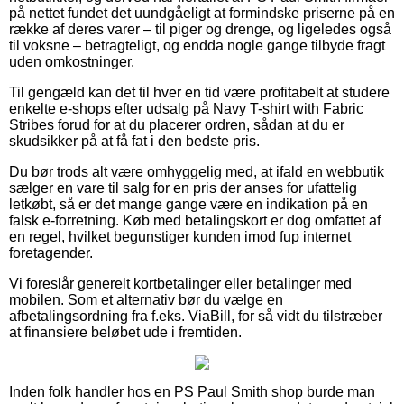
på nettet fundet det uundgåeligt at formindske priserne på en
række af deres varer – til piger og drenge, og ligeledes også
til voksne – betragteligt, og endda nogle gange tilbyde fragt
uden omkostninger.
Til gengæld kan det til hver en tid være profitabelt at studere
enkelte e-shops efter udsalg på Navy T-shirt with Fabric
Stribes forud for at du placerer ordren, sådan at du er
skudsikker på at få fat i den bedste pris.
Du bør trods alt være omhyggelig med, at ifald en webbutik
sælger en vare til salg for en pris der anses for ufattelig
letkøbt, så er det mange gange være en indikation på en
falsk e-forretning. Køb med betalingskort er dog omfattet af
en regel, hvilket begunstiger kunden imod fup internet
foretagender.
Vi foreslår generelt kortbetalinger eller betalinger med
mobilen. Som et alternativ bør du vælge en
afbetalingsordning fra f.eks. ViaBill, for så vidt du tilstræber
at finansiere beløbet ude i fremtiden.
Inden folk handler hos en PS Paul Smith shop burde man