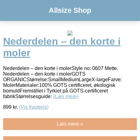
Allsize Shop
Nederdelen – den korte i
moler
Nederdelen – den korte i molerStyle no: 0607 Mette.
Nederdelen – den korte i molerGOTS
ORGANICStørrelse:SmallMediumLargeX-largeFarve:
MolerMaterialer:100% GOTS certificeret, økologisk
bomuldFremstillet i Tyrkiet på GOTS-certificeret
fabrikStørrelsesguide:
(Læs mere)
899
kr.
(Vis fragtpris)
Læs mere »