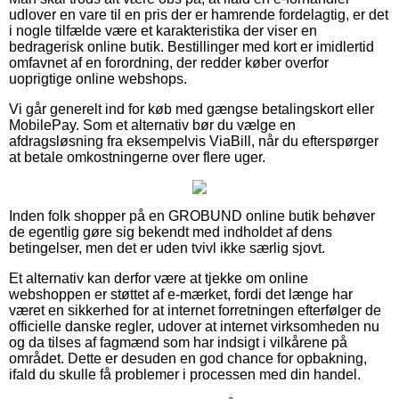
udlover en vare til en pris der er hamrende fordelagtig, er det
i nogle tilfælde være et karakteristika der viser en
bedragerisk online butik. Bestillinger med kort er imidlertid
omfavnet af en forordning, der redder køber overfor
uoprigtige online webshops.
Vi går generelt ind for køb med gængse betalingskort eller
MobilePay. Som et alternativ bør du vælge en
afdragsløsning fra eksempelvis ViaBill, når du efterspørger
at betale omkostningerne over flere uger.
Inden folk shopper på en GROBUND online butik behøver
de egentlig gøre sig bekendt med indholdet af dens
betingelser, men det er uden tvivl ikke særlig sjovt.
Et alternativ kan derfor være at tjekke om online
webshoppen er støttet af e-mærket, fordi det længe har
været en sikkerhed for at internet forretningen efterfølger de
officielle danske regler, udover at internet virksomheden nu
og da tilses af fagmænd som har indsigt i vilkårene på
området. Dette er desuden en god chance for opbakning,
ifald du skulle få problemer i processen med din handel.