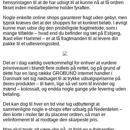
hensynstagen til at de har udsigt til at kunne nå at få ordren
fikset inden medarbejderne holder fyraften.
Nogle enkelte online shops garanterer fragt uden gebyr, men
typisk kræves det at der shoppes for et konkret beløb. I øvrigt
kunne man udse dig den prisbilligste fragtmetode, som i
mange tilfælde – hvad end du befinder sig tæt på Esbjerg,
Ikast eller Hammel – er at få fragtmanden til at levere din
pakke til et udleveringssted.
Det er i dag vældig overkommeligt for enhver at vurdere
prisniveauet i blandt flere outlets på nettet, og på grund af
dette har en lang række GROBUND internet handler i
Danmark set sig nødsaget til at trykke udsalgspriserne på
deres produkter – til børn, lige så vel som til kvinder og
mænd – kolossalt, og endda nogle gange yde levering uden
betaling.
Det kan dog til hver en tid vise sig udbytterigt at
sammenligne nogle e-shops efter udsalg på Nederdelen –
den korte i moler før du placerer ordren, så man er
velinformeret til at modtage den skarpeste pris.
Man skal trods alt være obs på, at ifald en e-forhandler