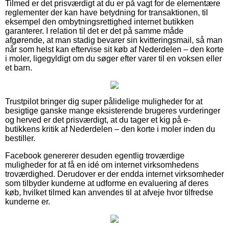
Tilmed er det prisværdigt at du er på vagt for de elementære
reglementer der kan have betydning for transaktionen, til
eksempel den ombytningsrettighed internet butikken
garanterer. I relation til det er det på samme måde
afgørende, at man stadig bevarer sin kvitteringsmail, så man
når som helst kan eftervise sit køb af Nederdelen – den korte
i moler, ligegyldigt om du søger efter varer til en voksen eller
et barn.
Trustpilot bringer dig super pålidelige muligheder for at
besigtige ganske mange eksisterende brugeres vurderinger
og herved er det prisværdigt, at du tager et kig på e-
butikkens kritik af Nederdelen – den korte i moler inden du
bestiller.
Facebook genererer desuden egentlig troværdige
muligheder for at få en idé om internet virksomhedens
troværdighed. Derudover er der endda internet virksomheder
som tilbyder kunderne at udforme en evaluering af deres
køb, hvilket tilmed kan anvendes til at afveje hvor tilfredse
kunderne er.