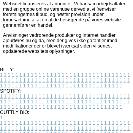
Websitet finansieres af annoncer. Vi har samarbejdsaftaler
med en gruppe online varehuse derved at vi fremviser
forretningernes tilbud, og høster provision under
forudsætning af at en af de besøgende på vores website
gennemfører en handel.
Anvisninger vedrørende produkter og internet handler
ajourføres nu og da, men der gives ikke garantier imod
modifikationer der er blevet iværksat siden vi senest
opdaterede websitets oplysninger.
BITLY:
1
1
1
1
1
1
1
1
1
1
1
1
1
1
1
1
1
1
1
1
1
1
1
1
1
1
1
1
1
1
1
1
1
1
1
1
1
1
1
1
1
1
1
1
1
1
1
1
1
1
1
1
1
1
1
1
1
1
1
1
1
1
1
1
1
1
1
1
1
1
1
1
1
1
1
1
1
1
1
1
1
1
1
1
1
1
1
1
1
1
1
1
1
1
1
1
1
1
1
1
SPOTIFY:
1
1
1
1
1
1
1
1
1
1
1
1
1
1
1
1
1
1
1
1
1
1
1
1
1
1
1
1
1
1
1
1
1
1
1
1
1
1
1
1
1
1
1
1
1
1
1
1
1
1
1
1
1
1
1
1
1
1
1
1
1
1
1
1
1
1
1
1
1
1
1
1
1
1
1
1
1
1
1
1
1
1
1
1
1
1
1
1
1
1
1
1
1
1
1
1
1
1
1
1
CUTTLY BIO:
1
1
1
1
1
1
1
1
1
1
1
1
1
1
1
1
1
1
1
1
1
1
1
1
1
1
1
1
1
1
1
1
1
1
1
1
1
1
1
1
1
1
1
1
1
1
1
1
1
1
1
1
1
1
1
1
1
1
1
1
1
1
1
1
1
1
1
1
1