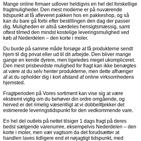
Mange online firmaer udlover heldigvis en hel del forskellige
fragtmuligheder. Den mest moderne er på nuværende
tidspunkt at få afleveret pakken hos en pakkeshop, og så
kan du bare gå forbi efter bestillingen den dag der passer
dig. Muligheden er altså særdeles hensigtsmæssig, samt
oftest tilmed den mindst kostelige leveringsmulighed ved
køb af Nederdelen – den korte i moler.
Du burde på samme måde forsøge at få produkterne sendt
hjem til dig privat eller ud til dit arbejde. Den bliver mange
gange en kende dyrere, men ligeledes meget ukompliceret.
Den mest prisbevidste mulighed for fragt kan ikke benægtes
at være at du selv henter produkterne, men dette afhænger
af at du opholder dig i kort afstand af online virksomhedens
hjemsted.
Fragtperioden på Vores sortiment kan vise sig at være
ekstremt vigtig om du behøver din ordre omgående, og
herved er det rimelig væsentligt at vi dobbelttjekker det
estimerede leveringstidspunkt for den vedkommende vare.
En hel del outlets på nettet tilsiger 1 dags fragt på deres
bedst sælgende varenumre, eksempelvis Nederdelen – den
korte i moler, men vær vagtsom da det forudsætter at
handlen laves tidligere end et nøjagtigt tidspunkt, med