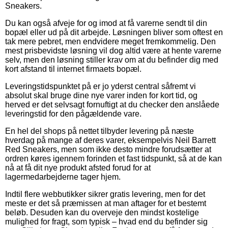
Sneakers.
Du kan også afveje for og imod at få varerne sendt til din
bopæl eller ud på dit arbejde. Løsningen bliver som oftest en
tak mere pebret, men endvidere meget fremkommelig. Den
mest prisbevidste løsning vil dog altid være at hente varerne
selv, men den løsning stiller krav om at du befinder dig med
kort afstand til internet firmaets bopæl.
Leveringstidspunktet på er jo yderst central såfremt vi
absolut skal bruge dine nye varer inden for kort tid, og
herved er det selvsagt fornuftigt at du checker den anslåede
leveringstid for den pågældende vare.
En hel del shops på nettet tilbyder levering på næste
hverdag på mange af deres varer, eksempelvis Neil Barrett
Red Sneakers, men som ikke desto mindre forudsætter at
ordren køres igennem forinden et fast tidspunkt, så at de kan
nå at få dit nye produkt afsted forud for at
lagermedarbejderne tager hjem.
Indtil flere webbutikker sikrer gratis levering, men for det
meste er det så præmissen at man aftager for et bestemt
beløb. Desuden kan du overveje den mindst kostelige
mulighed for fragt, som typisk – hvad end du befinder sig