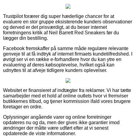
Trustpilot forærer dig super hæderlige chancer for at
evaluere en stor gruppe eksisterende kunders observationer
og derved er det prisværdigt, at du beser internet
forretningens kritik af Neil Barrett Red Sneakers før du
lægger din bestilling.
Facebook fremskaffer på samme måde regulære relevante
genveje til at få indtryk af internet firmaets kundetilfredshed. I
øvrigt ser vi en række e-forhandlere hvor du kan ytre en
evaluering af deres købsoplevelse, hvilket også kan
udnyttes til at afveje tidligere kunders oplevelser.
Websitet er finansieret af indtægter fra reklamer. Vi har tætte
samarbejder med et hold af online outlets hvor vi fremviser
butikkernes tilbud, og tjener kommission ifald vores brugere
foretager en ordre.
Oplysninger angående varer og online forretninger
opdateres nu og da, men der gives ikke garantier imod
ændringer der måtte være udført efter at vi senest
opdaterede de viste informationer.