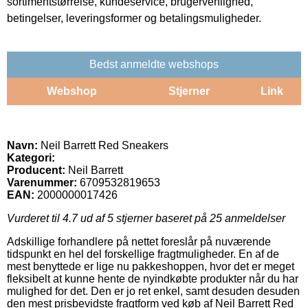
sortimentstørrelse, kundeservice, brugervenlighed,
betingelser, leveringsformer og betalingsmuligheder.
Bedst anmeldte webshops
Webshop
Stjerner
Link
Navn:
Neil Barrett Red Sneakers
Kategori:
Producent:
Neil Barrett
Varenummer:
6709532819653
EAN:
2000000017426
Vurderet til
4.7
ud af 5 stjerner baseret på
25
anmeldelser
Adskillige forhandlere på nettet foreslår på nuværende
tidspunkt en hel del forskellige fragtmuligheder. En af de
mest benyttede er lige nu pakkeshoppen, hvor det er meget
fleksibelt at kunne hente de nyindkøbte produkter når du har
mulighed for det. Den er jo ret enkel, samt desuden desuden
den mest prisbevidste fragtform ved køb af Neil Barrett Red