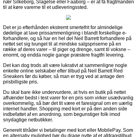
nær Silkeborg, Slagelse eller Faaborg – er at få fragtmanden
til at køre varerne til et udleveringssted.
Det er jo efterhånden ekstremt smertefrit for almindelige
dødelige at lave prissammenligning i blandt forskellige e-
forhandlere, og så har en hel del Neil Barrett forhandlere på
nettet set sig tvunget til at mindske salgspriserne på en
række af deres varer – til piger og drenge, samt til voksne –
enormt, og endda nogle gange præstere fragtfri levering.
Det kan dog trods alt være lukrativt at sammenligne nogle
enkelte online selskaber efter tilbud på Neil Barrett Red
Sneakers før du køber, så man er tryg ved at antage den
prisbilligste pris.
Du skal bare ikke undervurdere, at hvis en butik på nettet
afhænder bedst i test varer for en pris som virker usædvanlig
overkommelig, så bør det tit være et faresignal om en uærlig
internet handler. Shopping med kort er på den anden side
indbefattet af en anordning, som begunstiger folk imod
snydagtige netbutikker.
Generelt tilråder vi betalinger med kort eller MobilePay. Som
en alternativ mulighed bør du drage nytte af et afdragstilbud