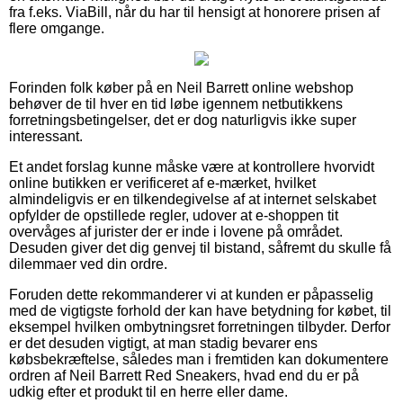
fra f.eks. ViaBill, når du har til hensigt at honorere prisen af
flere omgange.
Forinden folk køber på en Neil Barrett online webshop
behøver de til hver en tid løbe igennem netbutikkens
forretningsbetingelser, det er dog naturligvis ikke super
interessant.
Et andet forslag kunne måske være at kontrollere hvorvidt
online butikken er verificeret af e-mærket, hvilket
almindeligvis er en tilkendegivelse af at internet selskabet
opfylder de opstillede regler, udover at e-shoppen tit
overvåges af jurister der er inde i lovene på området.
Desuden giver det dig genvej til bistand, såfremt du skulle få
dilemmaer ved din ordre.
Foruden dette rekommanderer vi at kunden er påpasselig
med de vigtigste forhold der kan have betydning for købet, til
eksempel hvilken ombytningsret forretningen tilbyder. Derfor
er det desuden vigtigt, at man stadig bevarer ens
købsbekræftelse, således man i fremtiden kan dokumentere
ordren af Neil Barrett Red Sneakers, hvad end du er på
udkig efter et produkt til en herre eller dame.