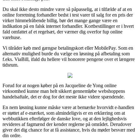
Du skal ikke desto mindre være så påpasselig, at i tilfælde af at en
online forretning forhandler bedst i test varer til salg for en pris der
virker himmelråbende billig, bør det mange gange være en
indikation på en falsk internet forhandler. Kortbestillinger er i hvert
fald omfattet af et regelsæt, der værner dig overfor fup online
varehuse.
Vi tilråder køb med gængse betalingskort eller MobilePay. Som en
alternativ mulighed burde du vælge en løsning på afbetaling som
f.eks. ViaBill, ifald du hellere vil honorere pengene over et længere
tidsrum.
Forud for at nogen køber på en Jacqueline de Yong online
virksomhed kunne man helt sikkert gennemløbe webshoppens
handelsaftale, det er dog for det meste ikke videre spændende.
En nem løsning kunne måske være at bemærke hvorvidt e-handlen
er støttet af e-mærket, som almindeligvis er en erklæring om at
webbutikken efterfølger de danske love, og at den lejlighedsvis
revideres af fagmænd der kender reglerne på området. Derudover
giver det dig chance for at få assistance, hvis du møder besvær med
din ordre.