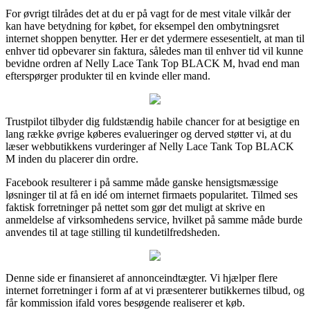
For øvrigt tilrådes det at du er på vagt for de mest vitale vilkår der
kan have betydning for købet, for eksempel den ombytningsret
internet shoppen benytter. Her er det ydermere essesentielt, at man til
enhver tid opbevarer sin faktura, således man til enhver tid vil kunne
bevidne ordren af Nelly Lace Tank Top BLACK M, hvad end man
efterspørger produkter til en kvinde eller mand.
Trustpilot tilbyder dig fuldstændig habile chancer for at besigtige en
lang række øvrige køberes evalueringer og derved støtter vi, at du
læser webbutikkens vurderinger af Nelly Lace Tank Top BLACK
M inden du placerer din ordre.
Facebook resulterer i på samme måde ganske hensigtsmæssige
løsninger til at få en idé om internet firmaets popularitet. Tilmed ses
faktisk forretninger på nettet som gør det muligt at skrive en
anmeldelse af virksomhedens service, hvilket på samme måde burde
anvendes til at tage stilling til kundetilfredsheden.
Denne side er finansieret af annonceindtægter. Vi hjælper flere
internet forretninger i form af at vi præsenterer butikkernes tilbud, og
får kommission ifald vores besøgende realiserer et køb.