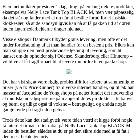
Flere netbutikker præsterer 1 dags fragt på en lang række produkter,
eksempelvis Nelly Lace Tank Top BLACK M, men vær påpasselig
da det står og falder med at du når at bestille forud for et fastslået
klokkeslæt, så at de sandsynligvis kan nå at få pakken ud af døren
inden lagermedarbejderne drager hjemad.
Visse e-shops i Danmark tilbyder gratis levering, men ofte er det
under forudsætning af at man handler for en bestemt pris. Ellers kan
man snuppe den mest prisbevidste løsning til levering, som tit –
uanset om du opholder sig i Odense, Skanderborg eller Hinnerup –
vil blive at få fragtfirmaet til at levere din ordre til en pakkeshop.
Det har vist sig at være rigtig problemfrit for købere at sammenligne
priser (via fx PriceRunner) fra diverse internet handler, og til tak har
masser af Jacqueline de Yong shops på nettet fundet det nødvendigt
at mindske udsalgspriserne på mange af deres produkter – til babyer
og børn, og tillige også til voksne – betragteligt, og endda nogle
gange byde på fragt uden gebyr.
Trods dette kan det stadigvæk være tiden værd at kigge forbi nogle
få internet firmaer efter rabat på Nelly Lace Tank Top BLACK M
inden du bestiller, således at du er på den sikre side med at få fat i
den mest betalelige pris.