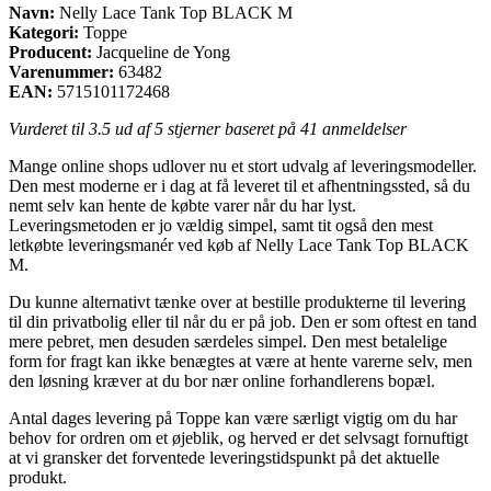
Navn:
Nelly Lace Tank Top BLACK M
Kategori:
Toppe
Producent:
Jacqueline de Yong
Varenummer:
63482
EAN:
5715101172468
Vurderet til
3.5
ud af 5 stjerner baseret på
41
anmeldelser
Mange online shops udlover nu et stort udvalg af leveringsmodeller.
Den mest moderne er i dag at få leveret til et afhentningssted, så du
nemt selv kan hente de købte varer når du har lyst.
Leveringsmetoden er jo vældig simpel, samt tit også den mest
letkøbte leveringsmanér ved køb af Nelly Lace Tank Top BLACK
M.
Du kunne alternativt tænke over at bestille produkterne til levering
til din privatbolig eller til når du er på job. Den er som oftest en tand
mere pebret, men desuden særdeles simpel. Den mest betalelige
form for fragt kan ikke benægtes at være at hente varerne selv, men
den løsning kræver at du bor nær online forhandlerens bopæl.
Antal dages levering på Toppe kan være særligt vigtig om du har
behov for ordren om et øjeblik, og herved er det selvsagt fornuftigt
at vi gransker det forventede leveringstidspunkt på det aktuelle
produkt.