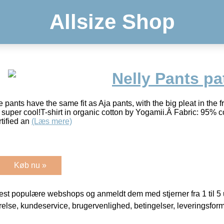
Allsize Shop
Nelly Pants pa
pants have the same fit as Aja pants, with the big pleat in the f
super cool!T-shirt in organic cotton by Yogamii.Â Fabric: 95% c
tified an
(Læs mere)
Køb nu »
t populære webshops og anmeldt dem med stjerner fra 1 til 5 ud
rrelse, kundeservice, brugervenlighed, betingelser, leveringsfor