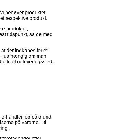
 vi behøver produktet
et respektive produkt.
sse produkter,
fast tidspunkt, så de med
 at der indkøbes for et
te – uafhængig om man
re til et udleveringssted.
e e-handler, og på grund
iserne på varerne – til
ring.
 foretagender efter