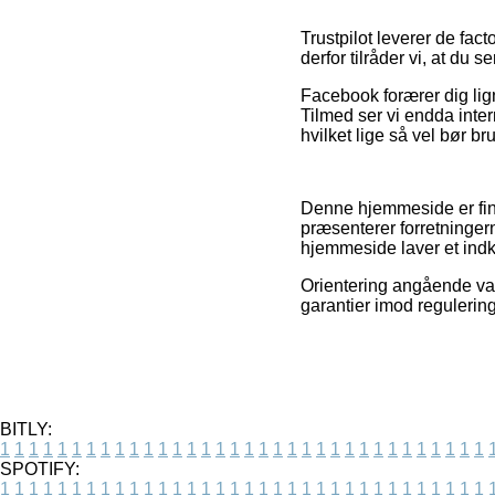
Trustpilot leverer de f
derfor tilråder vi, at du 
Facebook forærer dig lig
Tilmed ser vi endda inte
hvilket lige så vel bør bru
Denne hjemmeside er fina
præsenterer forretningern
hjemmeside laver et ind
Orientering angående var
garantier imod regulering
BITLY:
1
1
1
1
1
1
1
1
1
1
1
1
1
1
1
1
1
1
1
1
1
1
1
1
1
1
1
1
1
1
1
1
1
1
SPOTIFY:
1
1
1
1
1
1
1
1
1
1
1
1
1
1
1
1
1
1
1
1
1
1
1
1
1
1
1
1
1
1
1
1
1
1