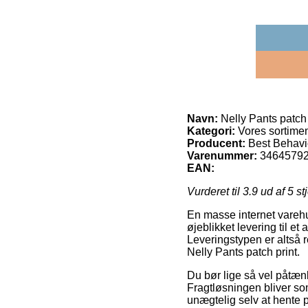
Navn:
Nelly Pants patch 
Kategori:
Vores sortime
Producent:
Best Behavi
Varenummer:
3464579
EAN:
Vurderet til
3.9
ud af 5 st
En masse internet varehu
øjeblikket levering til e
Leveringstypen er altså 
Nelly Pants patch print.
Du bør lige så vel påtænke
Fragtløsningen bliver so
unægtelig selv at hente p