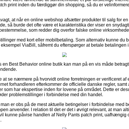
ch print inden du færdiggør din shopping, så du er velinformeret t
agt, at når en online webshop afsætter produkter til salg for e
e, så burde det ofte være et karakteristika der viser en snydagt
n bestemmelse, som redder dig overfor falske online virksomhede
tillinger med kort eller mobilbetaling. Som alternativ kunne du 
 eksempel ViaBill, såfremt du efterspørger at betale betalingen i 
en Best Behavior online butik kan man på en vis måde betragte
pændende.
at se nærmere på hvorvidt online forretningen er verificeret af
rnet forhandleren efterkommer de officielle danske regler, samt 
er som har ekspertise inden for lovene på området. Dette er des
øder problemstillinger i forbindelse med din handel.
man er obs på de mest aktuelle betingelser i forbindelse med be
en anvender. I relation til det er det i øvrigt relevant, at man al
vil kunne påvise handlen af Nelly Pants patch print, uafhængi
.