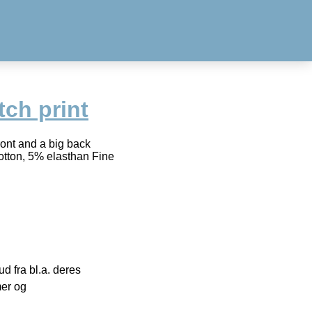
tch print
ront and a big back
otton, 5% elasthan Fine
 fra bl.a. deres
mer og