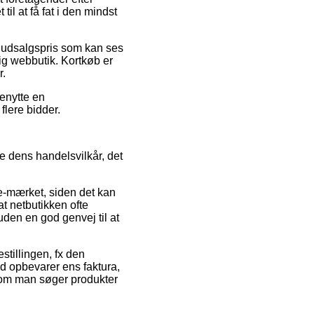
il at få fat i den mindst
n udsalgspris som kan ses
ig webbutik. Kortkøb er
r.
benytte en
flere bidder.
 dens handelsvilkår, det
 e-mærket, siden det kan
at netbutikken ofte
uden en god genvej til at
stillingen, fx den
tid opbevarer ens faktura,
g om man søger produkter