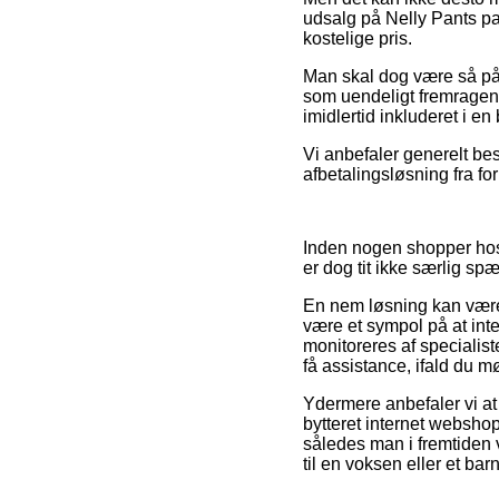
udsalg på Nelly Pants pat
kostelige pris.
Man skal dog være så påv
som uendeligt fremragend
imidlertid inkluderet i e
Vi anbefaler generelt bes
afbetalingsløsning fra for
Inden nogen shopper hos 
er dog tit ikke særlig s
En nem løsning kan være 
være et sympol på at inte
monitoreres af specialist
få assistance, ifald du m
Ydermere anbefaler vi at 
bytteret internet webshopp
således man i fremtiden 
til en voksen eller et barn