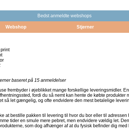
Bedst anmeldte webshops
Webshop
Stjerner
print
nt
or
2
jerner baseret på
15
anmeldelser
se frembyder i øjeblikket mange forskellige leveringsmidler. En
t afhentningssted, fordi du så nemt kan hente de købte produkter n
ret så let gængelig, og ofte endvidere den mest betalelige lever
 at bestille pakken til levering til hvor du bor eller til adressen
mme tider en smule mere pebret, men endvidere vældig let. Den b
rodukterne, som dog afhænger af at du fysisk befinder dig med ko