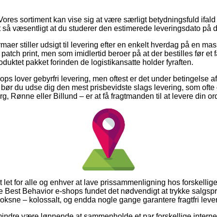
ores sortiment kan vise sig at være særligt betydningsfuld ifald
et så væsentligt at du studerer den estimerede leveringsdato på d
irmaer stiller udsigt til levering efter en enkelt hverdag på en ma
atch print, men som imidlertid beroer på at der bestilles før et 
oduktet pakket forinden de logistikansatte holder fyraften.
s lover gebyrfri levering, men oftest er det under betingelse af
bør du udse dig den mest prisbevidste slags levering, som of
, Rønne eller Billund – er at få fragtmanden til at levere din ord
 let for alle og enhver at lave prissammenligning hos forskellig
ste Best Behavior e-shops fundet det nødvendigt at trykke salgspr
l voksne – kolossalt, og endda nogle gange garantere fragtfri leve
indre være lønnende at sammenholde et par forskellige internet