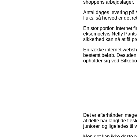
shoppens arbejdslager.
Antal dages levering på V
fluks, så herved er det r
En stor portion internet f
eksempelvis Nelly Pants p
sikkerhed kan nå at få pr
En række internet webshop
bestemt beløb. Desuden 
opholder sig ved Silkeborg
Det er efterhånden meget
af dette har langt de fle
juniorer, og ligeledes ti
Men det kan ikke desto m