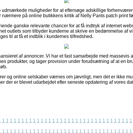
acto udmærkede muligheder for at eftersøge adskillige forhenv
ser nærmere på online butikkens kritik af Nelly Pants patch print f
nende ganske relevante chancer for at få indtryk af internet w
rnet outlets som tilbyder kunderne at skrive en bedømmelse af 
ges til at få et indblik i kundernes tilfredshed.
nsieret af annoncer. Vi har et fast samarbejde med massevis a
es produkter, og tager provision under forudsætning af at en bru
køb.
er og online selskaber værnes om jævnligt, men det er ikke muli
er der er blevet udarbejdet efter seneste opdatering af vores da
1
1
1
1
1
1
1
1
1
1
1
1
1
1
1
1
1
1
1
1
1
1
1
1
1
1
1
1
1
1
1
1
1
1
1
1
1
1
1
1
1
1
1
1
1
1
1
1
1
1
1
1
1
1
1
1
1
1
1
1
1
1
1
1
1
1
1
1
1
1