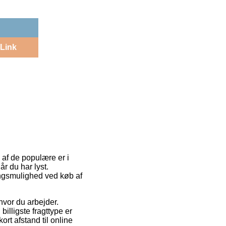
Link
 af de populære er i
år du har lyst.
ingsmulighed ved køb af
 hvor du arbejder.
illigste fragttype er
rt afstand til online