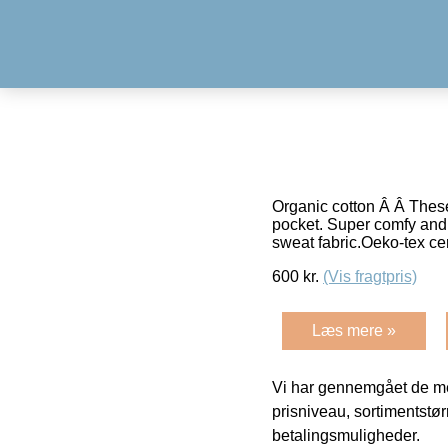
Organic cotton Â Â These 
pocket. Super comfy and 
sweat fabric.Oeko-tex cer
600
kr.
(Vis fragtpris)
Læs mere »
Vi har gennemgået de mes
prisniveau, sortimentstø
betalingsmuligheder.