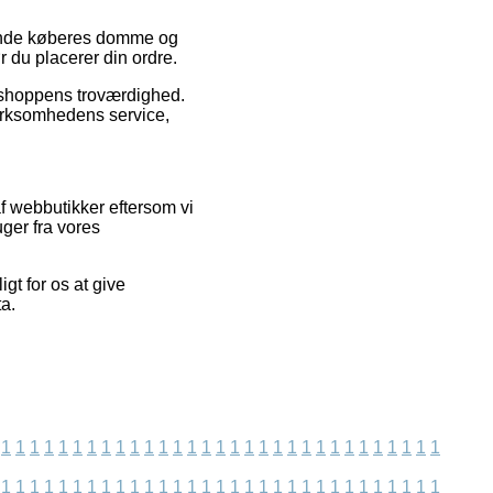
ærende køberes domme og
ør du placerer din ordre.
ebshoppens troværdighed.
virksomhedens service,
f webbutikker eftersom vi
ger fra vores
gt for os at give
ta.
1
1
1
1
1
1
1
1
1
1
1
1
1
1
1
1
1
1
1
1
1
1
1
1
1
1
1
1
1
1
1
1
1
1
1
1
1
1
1
1
1
1
1
1
1
1
1
1
1
1
1
1
1
1
1
1
1
1
1
1
1
1