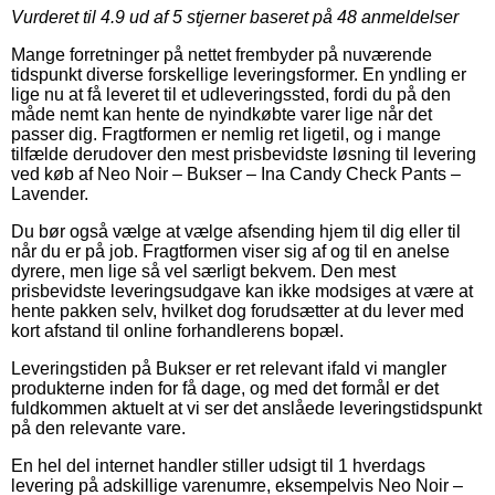
Vurderet til
4.9
ud af 5 stjerner baseret på
48
anmeldelser
Mange forretninger på nettet frembyder på nuværende
tidspunkt diverse forskellige leveringsformer. En yndling er
lige nu at få leveret til et udleveringssted, fordi du på den
måde nemt kan hente de nyindkøbte varer lige når det
passer dig. Fragtformen er nemlig ret ligetil, og i mange
tilfælde derudover den mest prisbevidste løsning til levering
ved køb af Neo Noir – Bukser – Ina Candy Check Pants –
Lavender.
Du bør også vælge at vælge afsending hjem til dig eller til
når du er på job. Fragtformen viser sig af og til en anelse
dyrere, men lige så vel særligt bekvem. Den mest
prisbevidste leveringsudgave kan ikke modsiges at være at
hente pakken selv, hvilket dog forudsætter at du lever med
kort afstand til online forhandlerens bopæl.
Leveringstiden på Bukser er ret relevant ifald vi mangler
produkterne inden for få dage, og med det formål er det
fuldkommen aktuelt at vi ser det anslåede leveringstidspunkt
på den relevante vare.
En hel del internet handler stiller udsigt til 1 hverdags
levering på adskillige varenumre, eksempelvis Neo Noir –