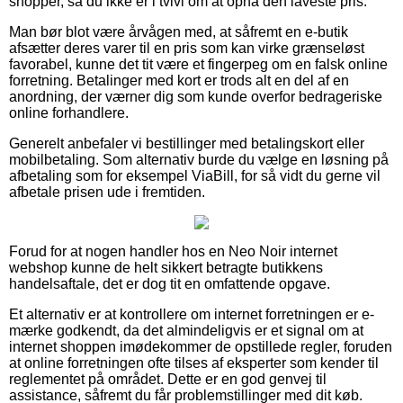
shopper, så du ikke er i tvivl om at opnå den laveste pris.
Man bør blot være årvågen med, at såfremt en e-butik
afsætter deres varer til en pris som kan virke grænseløst
favorabel, kunne det tit være et fingerpeg om en falsk online
forretning. Betalinger med kort er trods alt en del af en
anordning, der værner dig som kunde overfor bedrageriske
online forhandlere.
Generelt anbefaler vi bestillinger med betalingskort eller
mobilbetaling. Som alternativ burde du vælge en løsning på
afbetaling som for eksempel ViaBill, for så vidt du gerne vil
afbetale prisen ude i fremtiden.
Forud for at nogen handler hos en Neo Noir internet
webshop kunne de helt sikkert betragte butikkens
handelsaftale, det er dog tit en omfattende opgave.
Et alternativ er at kontrollere om internet forretningen er e-
mærke godkendt, da det almindeligvis er et signal om at
internet shoppen imødekommer de opstillede regler, foruden
at online forretningen ofte tilses af eksperter som kender til
reglementet på området. Dette er en god genvej til
assistance, såfremt du får problemstillinger med dit køb.