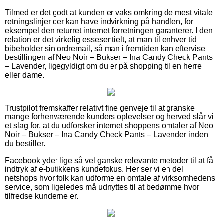
Tilmed er det godt at kunden er vaks omkring de mest vitale
retningslinjer der kan have indvirkning på handlen, for
eksempel den returret internet forretningen garanterer. I den
relation er det virkelig essesentielt, at man til enhver tid
bibeholder sin ordremail, så man i fremtiden kan eftervise
bestillingen af Neo Noir – Bukser – Ina Candy Check Pants
– Lavender, ligegyldigt om du er på shopping til en herre
eller dame.
Trustpilot fremskaffer relativt fine genveje til at granske
mange forhenværende kunders oplevelser og herved slår vi
et slag for, at du udforsker internet shoppens omtaler af Neo
Noir – Bukser – Ina Candy Check Pants – Lavender inden
du bestiller.
Facebook yder lige så vel ganske relevante metoder til at få
indtryk af e-butikkens kundefokus. Her ser vi en del
netshops hvor folk kan udforme en omtale af virksomhedens
service, som ligeledes må udnyttes til at bedømme hvor
tilfredse kunderne er.