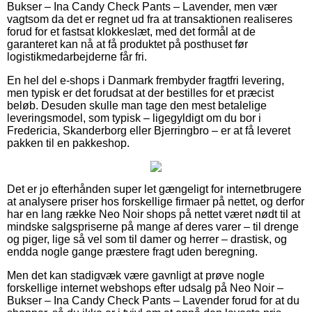
Bukser – Ina Candy Check Pants – Lavender, men vær
vagtsom da det er regnet ud fra at transaktionen realiseres
forud for et fastsat klokkeslæt, med det formål at de
garanteret kan nå at få produktet på posthuset før
logistikmedarbejderne får fri.
En hel del e-shops i Danmark frembyder fragtfri levering,
men typisk er det forudsat at der bestilles for et præcist
beløb. Desuden skulle man tage den mest betalelige
leveringsmodel, som typisk – ligegyldigt om du bor i
Fredericia, Skanderborg eller Bjerringbro – er at få leveret
pakken til en pakkeshop.
Det er jo efterhånden super let gængeligt for internetbrugere
at analysere priser hos forskellige firmaer på nettet, og derfor
har en lang række Neo Noir shops på nettet været nødt til at
mindske salgspriserne på mange af deres varer – til drenge
og piger, lige så vel som til damer og herrer – drastisk, og
endda nogle gange præstere fragt uden beregning.
Men det kan stadigvæk være gavnligt at prøve nogle
forskellige internet webshops efter udsalg på Neo Noir –
Bukser – Ina Candy Check Pants – Lavender forud for at du