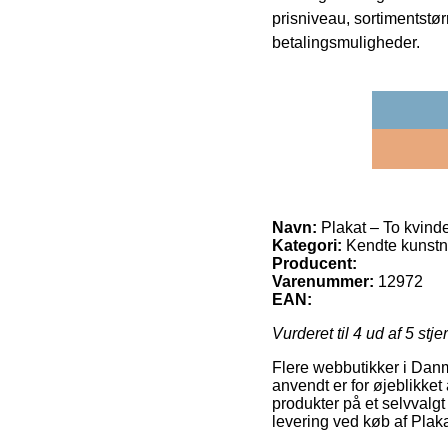
prisniveau, sortimentstø
betalingsmuligheder.
Navn:
Plakat – To kvind
Kategori:
Kendte kunstne
Producent:
Varenummer:
12972
EAN:
Vurderet til
4
ud af 5 stje
Flere webbutikker i Danm
anvendt er for øjeblikket
produkter på et selvvalgt 
levering ved køb af Plak