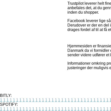
Trustpilot leverer helt f
anbefales det, at du gen
inden du shopper.
Facebook leverer lige så 
Derudover er der en del 
drages fordel af til at få 
Hjemmesiden er finansier
Danmark da vi formidler 
sender videre udfører et 
Informationer omkring pr
justeringer der muligvis 
BITLY:
1
1
1
1
1
1
1
1
1
1
1
1
1
1
1
1
1
1
1
1
1
1
1
1
1
1
1
1
1
1
1
1
1
1
SPOTIFY:
1
1
1
1
1
1
1
1
1
1
1
1
1
1
1
1
1
1
1
1
1
1
1
1
1
1
1
1
1
1
1
1
1
1