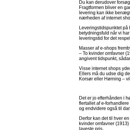
Du kan derudover forsøge a
Fragtformen bliver en ga
levering kan ikke benægte
nærheden af internet sho
Leveringstidspunktet på 
betydningsfuld når vi har
leveringstid for det respe
Masser af e-shops frem
– To kvinder omfavner (1
angivent tidspunkt, sådan
Visse internet shops yder
Ellers må du udse dig d
Korsør eller Hørning – vil
Det er jo efterhånden i hø
flertallet af e-forhandle
og endvidere også til da
Derfor kan det til hver en
kvinder omfavner (1913) 
laveste pris.