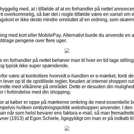
yggelig med, at i tilfælde af at en forhandler på nettet annoncer
mt overkommelig, så bør det i nogle tilfælde være en varsel om en
kort er ikke desto mindre omsluttet af en ordning, som skærme
pping med kort eller MobilePay. Alternativt burde du anvende en 
 afdrage pengene over flere uger.
s en forhandler på nettet behøver man til hver en tid tage stillin
 dog typisk ikke super spændende.
or være at kontrollere hvorvidt e-handlen er e-mærket, fordi det
ever op til de opstillede regler, foruden at internet shoppen r
kendte med vilkårene på området. Dette er desuden din mulighed 
er i forbindelse med din shopping.
g for at køber er oppe på mærkerne omkring de mest essentielle 
mpelvis hvilken ombytningspolitik webshoppen anvender. I d
 man når som helst bevarer ens faktura e-mail, så man fremadrett
vner (1913) af Egon Schiele, ligegyldigt om man er på indkøb til