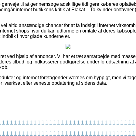
ine genveje til at gennemsøge adskillige tidligere køberes opfatte
nemgår internet butikkens kritik af Plakat – To kvinder omfavner
vel altid anstændige chancer for at få indsigt i internet virkso
internet shops hvor du kan udforme en omtale af deres købsopl
et indblik i hvor glade kunderne er.
et ved hjælp af annoncer. Vi har et tæt samarbejde med massev
deres tilbud, og indkasserer godtgørelse under forudsætning af
køb.
odukter og internet foretagender værnes om hyppigt, men vi tage
er iværksat efter seneste opdatering af sidens data.
1
1
1
1
1
1
1
1
1
1
1
1
1
1
1
1
1
1
1
1
1
1
1
1
1
1
1
1
1
1
1
1
1
1
1
1
1
1
1
1
1
1
1
1
1
1
1
1
1
1
1
1
1
1
1
1
1
1
1
1
1
1
1
1
1
1
1
1
1
1