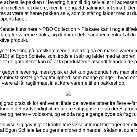
t bestille pakken til levering hjem til dig selv eller til adresse
ng i mellem lidt dyrere, men til gengæld ualmindeligt smart. Den
s at være at hente pakken selv, som jo står og falder med at du 
ppens lager.
Kendte kunstnere > PBO Collection > Plakater kan i nogle tilfæ
 brug for varerne straks, og derfor er det i sandhed centralt at 
ktive produkt.
byder levering på næstkommende hverdag på en masse varenum
913) af Egon Schiele, som trods alt står og falder med at ordren
 at de garanteret kan nå at få produkterne afsendt forinden de p
 gebyrfri levering, men typisk er det kun gældende hvis man shop
en mindst kostelige fragtmulighed, som mange gange – hvad en
 være at få fragtfirmaet til at køre varerne til en pakkeshop.
j grad praktisk for enhver at finde de laveste priser fra flere e-fi
re fundet det nødvendigt at reducere salgspriserne på deres produ
mer og herrer – voldsomt, og endda nogle gange byde på fragt 
 tid vise sig gavnligt at kontrollere visse internet foretagender e
af Egon Schiele før du gennemfører din handel, sådan at du er 