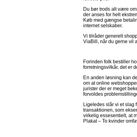
Du bør trods alt være omh
der anses for helt ekstre
Køb med gængse betalings
internet selskaber.
Vi tilråder generelt sho
ViaBill, når du gerne vil
Forinden folk bestiller ho
forretningsvilkår, det er
En anden løsning kan derf
om at online webshoppen l
jurister der er meget be
forvoldes problemstilling
Ligeledes slår vi et sla
transaktionen, som ekse
virkelig essesentielt, at
Plakat – To kvinder omfa