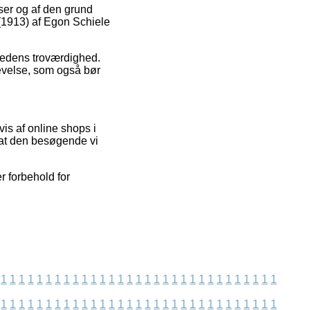
lser og af den grund
 (1913) af Egon Schiele
mhedens troværdighed.
evelse, som også bør
is af online shops i
 at den besøgende vi
r forbehold for
1
1
1
1
1
1
1
1
1
1
1
1
1
1
1
1
1
1
1
1
1
1
1
1
1
1
1
1
1
1
1
1
1
1
1
1
1
1
1
1
1
1
1
1
1
1
1
1
1
1
1
1
1
1
1
1
1
1
1
1
1
1