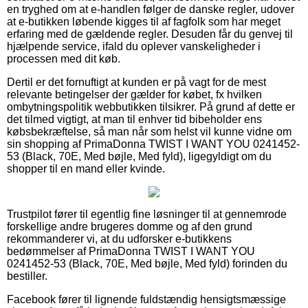
en tryghed om at e-handlen følger de danske regler, udover
at e-butikken løbende kigges til af fagfolk som har meget
erfaring med de gældende regler. Desuden får du genvej til
hjælpende service, ifald du oplever vanskeligheder i
processen med dit køb.
Dertil er det fornuftigt at kunden er på vagt for de mest
relevante betingelser der gælder for købet, fx hvilken
ombytningspolitik webbutikken tilsikrer. På grund af dette er
det tilmed vigtigt, at man til enhver tid bibeholder ens
købsbekræftelse, så man når som helst vil kunne vidne om
sin shopping af PrimaDonna TWIST I WANT YOU 0241452-
53 (Black, 70E, Med bøjle, Med fyld), ligegyldigt om du
shopper til en mand eller kvinde.
Trustpilot fører til egentlig fine løsninger til at gennemrode
forskellige andre brugeres domme og af den grund
rekommanderer vi, at du udforsker e-butikkens
bedømmelser af PrimaDonna TWIST I WANT YOU
0241452-53 (Black, 70E, Med bøjle, Med fyld) forinden du
bestiller.
Facebook fører til lignende fuldstændig hensigtsmæssige