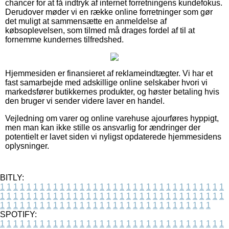
chancer for at få indtryk af internet forretningens kundefokus.
Derudover møder vi en række online forretninger som gør
det muligt at sammensætte en anmeldelse af
købsoplevelsen, som tilmed må drages fordel af til at
fornemme kundernes tilfredshed.
Hjemmesiden er finansieret af reklameindtægter. Vi har et
fast samarbejde med adskillige online selskaber hvori vi
markedsfører butikkernes produkter, og høster betaling hvis
den bruger vi sender videre laver en handel.
Vejledning om varer og online varehuse ajourføres hyppigt,
men man kan ikke stille os ansvarlig for ændringer der
potentielt er lavet siden vi nyligst opdaterede hjemmesidens
oplysninger.
BITLY:
1
1
1
1
1
1
1
1
1
1
1
1
1
1
1
1
1
1
1
1
1
1
1
1
1
1
1
1
1
1
1
1
1
1
1
1
1
1
1
1
1
1
1
1
1
1
1
1
1
1
1
1
1
1
1
1
1
1
1
1
1
1
1
1
1
1
1
1
1
1
1
1
1
1
1
1
1
1
1
1
1
1
1
1
1
1
1
1
1
1
1
1
1
1
1
1
1
1
1
1
SPOTIFY:
1
1
1
1
1
1
1
1
1
1
1
1
1
1
1
1
1
1
1
1
1
1
1
1
1
1
1
1
1
1
1
1
1
1