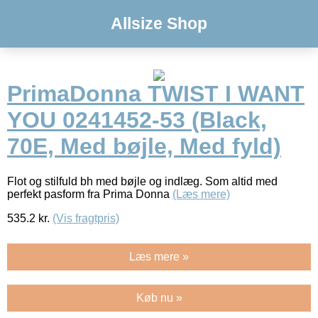
Allsize Shop
PrimaDonna TWIST I WANT
YOU 0241452-53 (Black,
70E, Med bøjle, Med fyld)
Flot og stilfuld bh med bøjle og indlæg. Som altid med
perfekt pasform fra Prima Donna
(Læs mere)
535.2
kr.
(Vis fragtpris)
Læs mere »
Køb nu »