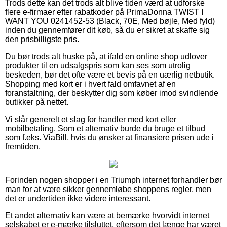
Trods dette kan det trods alt blive tiden værd at udforske
flere e-firmaer efter rabatkoder på PrimaDonna TWIST I
WANT YOU 0241452-53 (Black, 70E, Med bøjle, Med fyld)
inden du gennemfører dit køb, så du er sikret at skaffe sig
den prisbilligste pris.
Du bør trods alt huske på, at ifald en online shop udlover
produkter til en udsalgspris som kan ses som utrolig
beskeden, bør det ofte være et bevis på en uærlig netbutik.
Shopping med kort er i hvert fald omfavnet af en
foranstaltning, der beskytter dig som køber imod svindlende
butikker på nettet.
Vi slår generelt et slag for handler med kort eller
mobilbetaling. Som et alternativ burde du bruge et tilbud
som f.eks. ViaBill, hvis du ønsker at finansiere prisen ude i
fremtiden.
Forinden nogen shopper i en Triumph internet forhandler bør
man for at være sikker gennemløbe shoppens regler, men
det er undertiden ikke videre interessant.
Et andet alternativ kan være at bemærke hvorvidt internet
selskabet er e-mærke tilsluttet, eftersom det længe har været