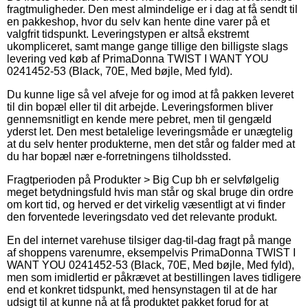
fragtmuligheder. Den mest almindelige er i dag at få sendt til
en pakkeshop, hvor du selv kan hente dine varer på et
valgfrit tidspunkt. Leveringstypen er altså ekstremt
ukompliceret, samt mange gange tillige den billigste slags
levering ved køb af PrimaDonna TWIST I WANT YOU
0241452-53 (Black, 70E, Med bøjle, Med fyld).
Du kunne lige så vel afveje for og imod at få pakken leveret
til din bopæl eller til dit arbejde. Leveringsformen bliver
gennemsnitligt en kende mere pebret, men til gengæld
yderst let. Den mest betalelige leveringsmåde er unægtelig
at du selv henter produkterne, men det står og falder med at
du har bopæl nær e-forretningens tilholdssted.
Fragtperioden på Produkter > Big Cup bh er selvfølgelig
meget betydningsfuld hvis man står og skal bruge din ordre
om kort tid, og herved er det virkelig væsentligt at vi finder
den forventede leveringsdato ved det relevante produkt.
En del internet varehuse tilsiger dag-til-dag fragt på mange
af shoppens varenumre, eksempelvis PrimaDonna TWIST I
WANT YOU 0241452-53 (Black, 70E, Med bøjle, Med fyld),
men som imidlertid er påkrævet at bestillingen laves tidligere
end et konkret tidspunkt, med hensynstagen til at de har
udsigt til at kunne nå at få produktet pakket forud for at