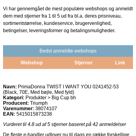
Vi har gennemgået de mest populære webshops og anmeldt
dem med stjerner fra 1 til 5 ud fra bl.a. deres prisniveau,
sortimentstørrelse, kundeservice, brugervenlighed,
betingelser, leveringsformer og betalingsmuligheder.
Bedst anmeldte webshops
Webshop
Stjerner
Link
Navn:
PrimaDonna TWIST I WANT YOU 0241452-53
(Black, 70E, Med bøjle, Med fyld)
Kategori:
Produkter > Big Cup bh
Producent:
Triumph
Varenummer:
38074107
EAN:
5415015873238
Vurderet til
4.8
ud af 5 stjerner baseret på
42
anmeldelser
De fleste e-handler udlover nu til dags en række forskellige