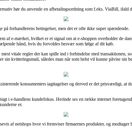
ternativ bør du anvende en afbetalingsordning som f.eks. ViaBill, ifald 
e på forhandlerens betingelser, men det er ofte ikke super spændende.
em af e-mærket, hvilket er et signal om at e-shoppen overholder de dansk
n hjælpende hånd, hvis du forvoldes besvær som følge af dit køb.
est vitale regler der kan spille ind i forbindelse med transaktionen, 
n kvitteringsmail, således man når som helst vil kunne påvise sin besti
ksisterende konsumenters iagttagelser og derved er det prisværdigt, at du
igt i e-handlens kundefokus. Herinde ses en række internet foretagender
 kunderne er.
vis af netshops hvor vi fremviser firmaernes produkter, og modtager be