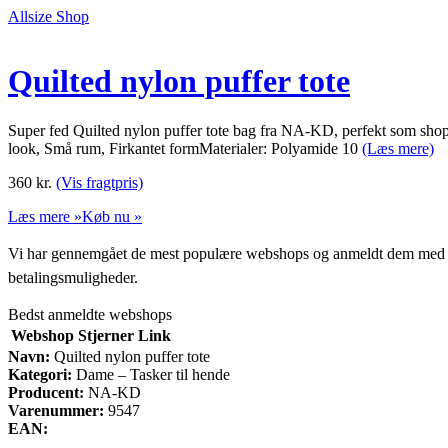
Allsize Shop
Quilted nylon puffer tote
Super fed Quilted nylon puffer tote bag fra NA-KD, perfekt som sho
look, Små rum, Firkantet formMaterialer: Polyamide 10
(Læs mere)
360
kr.
(Vis fragtpris)
Læs mere »
Køb nu »
Vi har gennemgået de mest populære webshops og anmeldt dem med stjern
betalingsmuligheder.
Bedst anmeldte webshops
Webshop
Stjerner
Link
Navn:
Quilted nylon puffer tote
Kategori:
Dame – Tasker til hende
Producent:
NA-KD
Varenummer:
9547
EAN: