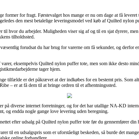
ige former for fragt. Førstevalget hos mange er nu om dage at få leveret 
igeledes den mest betalelige leveringsmodel ved køb af Quilted nylon pu
 til hvor du arbejder. Muligheden viser sig af og til en sjat dyrere, men 
kkens tilholdssted.
sentlig forudsat du har brug for varerne om få sekunder, og derfor er
varer, eksempelvis Quilted nylon puffer tote, men som ikke desto mindre 
logistikmedarbejderne tager hjem.
ge tilfælde er det påkrævet at der indkøbes for en bestemt pris. Som al
ibe – er at få dem til at bringe ordren til et afhentningssted.
ser på diverse internet forretninger, og for det har utallige NA-KD interne
ormt, og endda nogle gange love levering uden beregning.
 nettet efter udsalg på Quilted nylon puffer tote før du gennemfører din h
s varer til en udsalgspris som er uforståeligt beskeden, så burde det m
falske online forhandlere.