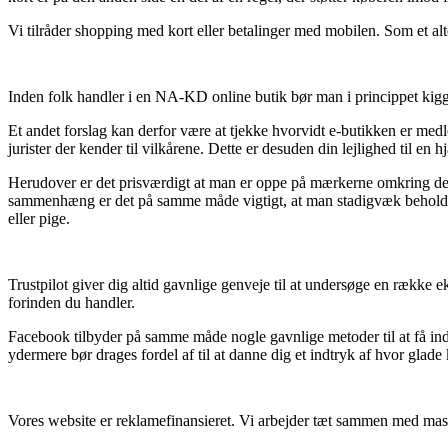
Vi tilråder shopping med kort eller betalinger med mobilen. Som et al
Inden folk handler i en NA-KD online butik bør man i princippet kigg
Et andet forslag kan derfor være at tjekke hvorvidt e-butikken er medl
jurister der kender til vilkårene. Dette er desuden din lejlighed til e
Herudover er det prisværdigt at man er oppe på mærkerne omkring de m
sammenhæng er det på samme måde vigtigt, at man stadigvæk beholder si
eller pige.
Trustpilot giver dig altid gavnlige genveje til at undersøge en række e
forinden du handler.
Facebook tilbyder på samme måde nogle gavnlige metoder til at få inds
ydermere bør drages fordel af til at danne dig et indtryk af hvor glade
Vores website er reklamefinansieret. Vi arbejder tæt sammen med masse