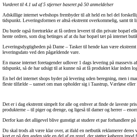
Vurderet til
4.1
ud af 5 stjerner baseret på
50
anmeldelser
Adskillige internet webshops frembyder til alt held en hel del forskell
tidspunkt. Leveringsformen er altså ekstremt overkommelig, samt tit l
Du burde også foretrække at få ordren leveret til din private bopæl eller
hente ordren, som dog betinges af at du har bopæl tæt på internet buti
Leveringsdygtigheden på Dame – Tasker til hende kan være ekstremt væ
leveringsdato ved den pågældende vare.
En masse internet foretagender udlover 1 dags levering på massevis af 
tidspunkt, så de har udsigt til at kunne nå at få produktet klar inden 
En hel del internet shops byder på levering uden beregning, men i man
fleste tilfælde – uanset om man opholder sig i Taastrup, Værløse eller R
Det er i dag ekstremt simpelt for alle og enhver at finde de laveste pri
produkterne – til piger og drenge, og ligeså til damer og herrer – en
Derfor kan det alligevel blive gunstigt at studere et par forhandlere på
Du skal trods alt være klar over, at ifald en netbutik reklamerer dere
kort er på den anden side en del af en regel, der støtter køberen imod 