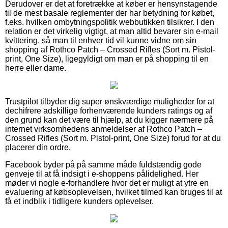
Derudover er det at foretrække at køber er hensynstagende
til de mest basale reglementer der har betydning for købet,
f.eks. hvilken ombytningspolitik webbutikken tilsikrer. I den
relation er det virkelig vigtigt, at man altid bevarer sin e-mail
kvittering, så man til enhver tid vil kunne vidne om sin
shopping af Rothco Patch – Crossed Rifles (Sort m. Pistol-
print, One Size), ligegyldigt om man er på shopping til en
herre eller dame.
Trustpilot tilbyder dig super ønskværdige muligheder for at
dechifrere adskillige forhenværende kunders ratings og af
den grund kan det være til hjælp, at du kigger nærmere på
internet virksomhedens anmeldelser af Rothco Patch –
Crossed Rifles (Sort m. Pistol-print, One Size) forud for at du
placerer din ordre.
Facebook byder på på samme måde fuldstændig gode
genveje til at få indsigt i e-shoppens pålidelighed. Her
møder vi nogle e-forhandlere hvor det er muligt at ytre en
evaluering af købsoplevelsen, hvilket tilmed kan bruges til at
få et indblik i tidligere kunders oplevelser.