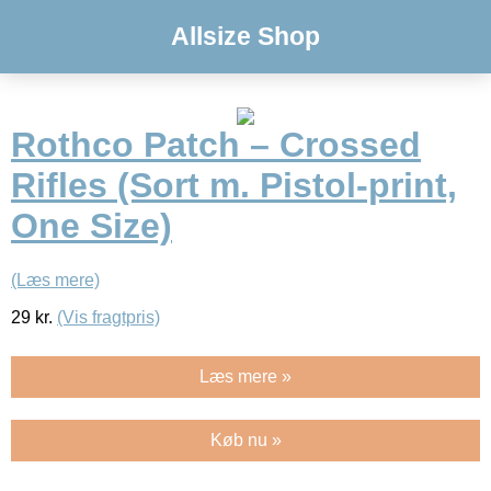
Allsize Shop
Rothco Patch – Crossed
Rifles (Sort m. Pistol-print,
One Size)
(Læs mere)
29
kr.
(Vis fragtpris)
Læs mere »
Køb nu »