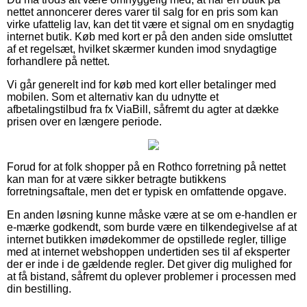
nettet annoncerer deres varer til salg for en pris som kan
virke ufattelig lav, kan det tit være et signal om en snydagtig
internet butik. Køb med kort er på den anden side omsluttet
af et regelsæt, hvilket skærmer kunden imod snydagtige
forhandlere på nettet.
Vi går generelt ind for køb med kort eller betalinger med
mobilen. Som et alternativ kan du udnytte et
afbetalingstilbud fra fx ViaBill, såfremt du agter at dække
prisen over en længere periode.
Forud for at folk shopper på en Rothco forretning på nettet
kan man for at være sikker betragte butikkens
forretningsaftale, men det er typisk en omfattende opgave.
En anden løsning kunne måske være at se om e-handlen er
e-mærke godkendt, som burde være en tilkendegivelse af at
internet butikken imødekommer de opstillede regler, tillige
med at internet webshoppen undertiden ses til af eksperter
der er inde i de gældende regler. Det giver dig mulighed for
at få bistand, såfremt du oplever problemer i processen med
din bestilling.