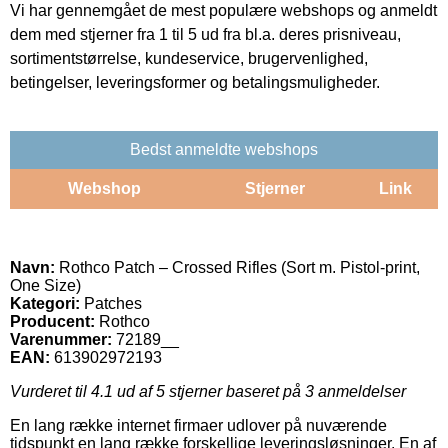
Vi har gennemgået de mest populære webshops og anmeldt
dem med stjerner fra 1 til 5 ud fra bl.a. deres prisniveau,
sortimentstørrelse, kundeservice, brugervenlighed,
betingelser, leveringsformer og betalingsmuligheder.
Bedst anmeldte webshops
Webshop
Stjerner
Link
Navn:
Rothco Patch – Crossed Rifles (Sort m. Pistol-print,
One Size)
Kategori:
Patches
Producent:
Rothco
Varenummer:
72189__
EAN:
613902972193
Vurderet til
4.1
ud af 5 stjerner baseret på
3
anmeldelser
En lang række internet firmaer udlover på nuværende
tidspunkt en lang række forskellige leveringsløsninger. En af