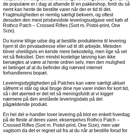
de populære er i dag at afsende til en pakkeshop, fordi du så
nemt kan hente de bestilte varer når der er tid til det.
Fragtmuligheden er nemlig særligt bekvem, og oftest
desuden den mest prisbevidste leveringsudgave ved køb af
Rothco Patch – Crossed Rifles (Sort m. Pistol-print, One
Size).
Du kunne tillige udse dig at bestille produkterne til levering
hjem til din privatadresse eller ud til dit arbejde. Metoden
bliver uheldigvis en kende mere bekostelig, men lige så vel
ret så fleksibel. Den mindst kostelige løsning kan ikke
benægtes at være at hente ordren selv, men den mulighed
er betinget af at du befinder dig nærved internet
forhandlerens bopæl.
Leveringsdygtigheden på Patches kan være særligt aktuel
såfremt vi står og skal bruge dine nye varer inden for kort tid,
så i det øjemed er det ret så meningsfuldt at vi kigger
nærmere på den anslåede leveringsdato på det
pågældende produkt.
En hel del e-handler lover levering på blot en enkelt hverdag
på de fleste af deres varer, eksempelvis Rothco Patch –
Crossed Rifles (Sort m. Pistol-print, One Size), men vær
vagtsom da det er regnet ud fra at du når at bestille forud for