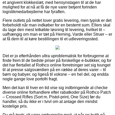
et angivent klokkeslæt, med hensynstagen til at de har
mulighed for at nå at få de nye varer betjent forinden
logistikmedarbejderne har fyraften.
Flere outlets på nettet lover gratis levering, men typisk er det
forbeholdt når man indkøber for en bestemt sum. Ellers skal
du tage den mest letkøbte løsning til levering, hvilket tit –
uafhængig om man er tæt på Herning, Varde eller Struer – er
at få dem til at køre bestillingen til et udleveringssted.
Det er jo efterhånden ultra uproblematisk for forbrugerne at
finde frem til de bedste priser på forskellige e-butikker, og for
det har flertallet af Rothco online forretninger set sig tvunget
til at presse salgsværdien på en række af deres varer – til
børn og babyer, og ligeså til voksne – en hel del, og endda
nogle gange love portofri fragt.
Men det kan til hver en tid vise sig indbringende at checke
diverse online forhandlere efter rabatkoder på Rothco Patch
– Crossed Rifles (Sort m. Pistol-print, One Size) før du
handler, så du ikke er i tvivl om at antage den mindst
kostelige pris.
Du må trods alt være omhyggelig med, at når en butik på