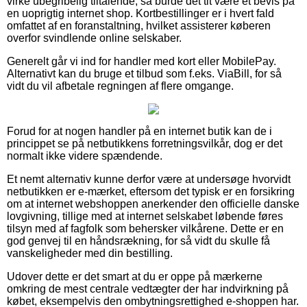
virke ubegribelig tiltalende, så burde det tit være et bevis på
en uoprigtig internet shop. Kortbestillinger er i hvert fald
omfattet af en foranstaltning, hvilket assisterer køberen
overfor svindlende online selskaber.
Generelt går vi ind for handler med kort eller MobilePay.
Alternativt kan du bruge et tilbud som f.eks. ViaBill, for så
vidt du vil afbetale regningen af flere omgange.
Forud for at nogen handler på en internet butik kan de i
princippet se på netbutikkens forretningsvilkår, dog er det
normalt ikke videre spændende.
Et nemt alternativ kunne derfor være at undersøge hvorvidt
netbutikken er e-mærket, eftersom det typisk er en forsikring
om at internet webshoppen anerkender den officielle danske
lovgivning, tillige med at internet selskabet løbende føres
tilsyn med af fagfolk som behersker vilkårene. Dette er en
god genvej til en håndsrækning, for så vidt du skulle få
vanskeligheder med din bestilling.
Udover dette er det smart at du er oppe på mærkerne
omkring de mest centrale vedtægter der har indvirkning på
købet, eksempelvis den ombytningsrettighed e-shoppen har.