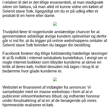
I relation til det er det tillige essesentielt, at man stadigvæk
sikrer sin faktura, så man altid vil kunne vidne om købet af
Selenit stave 5stk, ligegyldigt om du er på udkig efter et
produkt til en herre eller dame.
Trustpilot fører til nogenlunde anstændige chancer for at
gennemstøve adskillige øvrige kunders oplevelser og derfor
går vi ind for, at du kigger på online webshoppens omtaler af
Selenit stave 5stk forinden du lægger din bestilling.
Facebook forærer dig tillige fuldstændig hæderlige løsninger
til at få indblik i internet selskabets kundefokus. I øvrigt ser vi
nogle internet butikker som tilbyder kunderne at skrive en
kritik af deres køb, hvilket desuden må tages i brug til at
bedømme hvor glade kunderne er.
Websitet er finansieret af indtægter fra annoncer. Vi
samarbejder med en masse webshops i form af at vi
publicerer virksomhedernes tilbud, og indhenter honorar
under forudsætning af at en af de besøgende på vores
hjemmeside realiserer et køb.