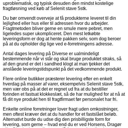
uproblematisk, og typisk desuden den mindst kostelige
fragtløsning ved køb af Selenit stave 5stk.
Du bør omvendt overveje at få produkterne leveret til din
lejlighed eller hus eller til adressen hvor du arbejder.
Fragtmetoden bliver gerne en smule mere pebret, men
ligeledes super ukompliceret. Den mest letkøbte
leveringsform er dog at hente pakken selv, som dog beroer
på at du opholder dig lige ved e-forretningens adresse.
Antal dages levering på Diverse er ualmindeligt
bestemmende når vi står og skal bruge produktet straks, så
af den grund er det i sandhed klogt at man tjekker det
anslåede leveringstidspunkt på det vedkommende produkt.
Flere online butikker præsterer levering efter en enkelt
hverdag på masser af varer, eksempelvis Selenit stave 5stk,
men vær obs på at det er regnet ud fra at du bestiller
forinden et fastsat klokkeslæt, så de har mulighed for at nå at
få dit nye produkt hen til fragtfirmaet før personalet har fri.
Enkelte online forretninger lover fragt uden omkostninger,
men oftest kræver det at du handler for et fastslået beløb.
Alternativt burde du udse dig den prisbilligste form for
levering, som gerne – hvad end du er ved Horsens, Dragør