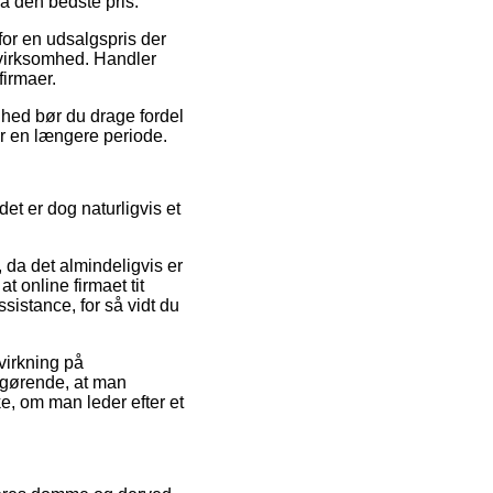
å den bedste pris.
or en udsalgspris der
e virksomhed. Handler
firmaer.
ghed bør du drage fordel
er en længere periode.
t er dog naturligvis et
 da det almindeligvis er
 online firmaet tit
ssistance, for så vidt du
virkning på
afgørende, at man
e, om man leder efter et