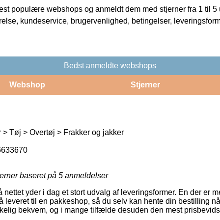
t populære webshops og anmeldt dem med stjerner fra 1 til 5 ud
rrelse, kundeservice, brugervenlighed, betingelser, leveringsfor
Bedst anmeldte webshops
Webshop
Stjerner
 > Tøj > Overtøj > Frakker og jakker
6633670
jerner baseret på
5
anmeldelser
å nettet yder i dag et stort udvalg af leveringsformer. En der er 
 leveret til en pakkeshop, så du selv kan hente din bestilling når
rkelig bekvem, og i mange tilfælde desuden den mest prisbevid