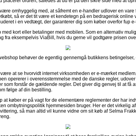
 placerer ordren, således at du er på den sikre side med at opn
være omhyggelig med, at såfremt en e-handler udlover en vare f
etkøbt, så er det tit være et kendetegn på en bedragerisk onlin
kluderet i en vedtægt, der garanterer dig som køber overfor fup e-
b med kort eller betalinger med mobilen. Som en alternativ muli
ng fra eksempelvis ViaBill, hvis du gerne vil godtgøre prisen ov
webshop behøver de egentlig gennemgå butikkens betingelser, de
r være at se hvorvidt internet virksomheden er e-mærket medlem,
ppen opererer i overensstemmelse med de danske regler, udover at
er som forstår de gældende regler. Det giver dig genvej til at få a
 følge af din bestilling.
lp at køber er på vagt for de elementære reglementer der har ind
lken ombytningspolitik hjemmesiden bruger. Her er det virkelig 
ittering, så man altid vil kunne vidne om sit køb af Selma Frakk
dreng.