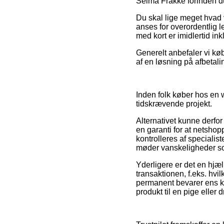
Selma Frakke forinden du
Du skal lige meget hvad 
anses for overordentlig l
med kort er imidlertid in
Generelt anbefaler vi kø
af en løsning på afbetali
Inden folk køber hos en 
tidskrævende projekt.
Alternativet kunne derfo
en garanti for at netsho
kontrolleres af specialist
møder vanskeligheder som
Yderligere er det en hjæ
transaktionen, f.eks. hvi
permanent bevarer ens kv
produkt til en pige eller 