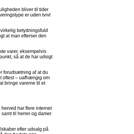
ligheden bliver til tider
eringstype er uden tvivl
 virkelig betydningsfuld
ogt at man efterser den
te varer, eksempelvis
punkt, så at de har udsigt
er forudsætning af at du
ket oftest – uafhængig om
t bringe varerne til et
 herved har flere internet
 samt til herrer og damer
elskaber efter udsalg på