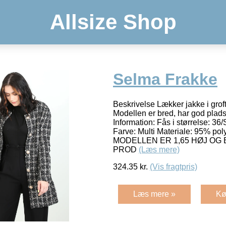
Allsize Shop
Selma Frakke
Beskrivelse Lækker jakke i groft 
Modellen er bred, har god plad
Information: Fås i størrelse: 36/
Farve: Multi Materiale: 95% pol
MODELLEN ER 1,65 HØJ OG
PROD
(Læs mere)
324.35
kr.
(Vis fragtpris)
Læs mere »
Kø