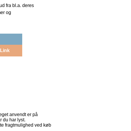
 fra bl.a. deres
mer og
Link
meget anvendt er på
 du har lyst.
ste fragtmulighed ved køb