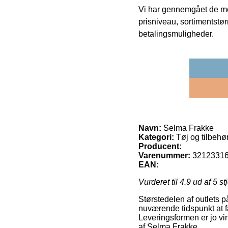
Vi har gennemgået de mes
prisniveau, sortimentstø
betalingsmuligheder.
Navn:
Selma Frakke
Kategori:
Tøj og tilbehør
Producent:
Varenummer:
3212331
EAN:
Vurderet til
4.9
ud af 5 st
Størstedelen af outlets p
nuværende tidspunkt at få
Leveringsformen er jo vi
af Selma Frakke.