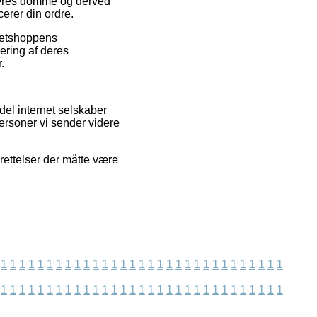
øberes domme og derved
erer din ordre.
 netshoppens
ering af deres
.
del internet selskaber
personer vi sender videre
 rettelser der måtte være
1
1
1
1
1
1
1
1
1
1
1
1
1
1
1
1
1
1
1
1
1
1
1
1
1
1
1
1
1
1
1
1
1
1
1
1
1
1
1
1
1
1
1
1
1
1
1
1
1
1
1
1
1
1
1
1
1
1
1
1
1
1