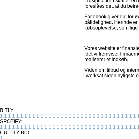
Trustpilot fremskaffer e
foreslåes det, at du betr
Facebook giver dig for ø
pålidelighed. Herinde er 
købsoplevelse, som lige s
Vores website er finansie
idet vi fremviser firmaer
realiserer et indkøb.
Viden om tilbud og intern
iværksat siden nyligste 
BITLY:
1
1
1
1
1
1
1
1
1
1
1
1
1
1
1
1
1
1
1
1
1
1
1
1
1
1
1
1
1
1
1
1
1
1
SPOTIFY:
1
1
1
1
1
1
1
1
1
1
1
1
1
1
1
1
1
1
1
1
1
1
1
1
1
1
1
1
1
1
1
1
1
1
CUTTLY BIO:
1