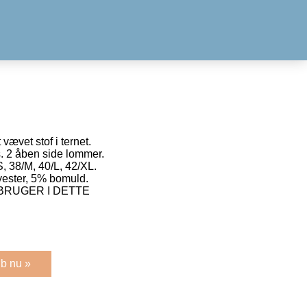
vævet stof i ternet.
s. 2 åben side lommer.
S, 38/M, 40/L, 42/XL.
yester, 5% bomuld.
 BRUGER I DETTE
b nu »