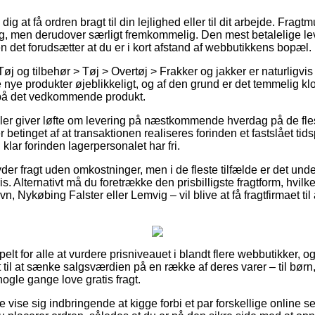
 at få ordren bragt til din lejlighed eller til dit arbejde. Fragtmu
ig, men derudover særligt fremkommelig. Den mest betalelige lev
n det forudsætter at du er i kort afstand af webbutikkens bopæl.
øj og tilbehør > Tøj > Overtøj > Frakker og jakker er naturligvis
 nye produkter øjeblikkeligt, og af den grund er det temmelig kl
 på det vedkommende produkt.
r giver løfte om levering på næstkommende hverdag på de fles
betinget af at transaktionen realiseres forinden et fastslået tids
n klar forinden lagerpersonalet har fri.
der fragt uden omkostninger, men i de fleste tilfælde er det und
is. Alternativt må du foretrække den prisbilligste fragtform, hvil
Nykøbing Falster eller Lemvig – vil blive at få fragtfirmaet til a
elt for alle at vurdere prisniveauet i blandt flere webbutikker, og
 til at sænke salgsværdien på en række af deres varer – til børn,
nogle gange love gratis fragt.
 vise sig indbringende at kigge forbi et par forskellige online s