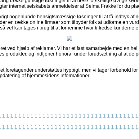
n lang række gunstige løsninger til at bese forskellige øvrige k
agter internet selskabets anmeldelser af Selma Frakke før du plac
vrigt nogenlunde hensigtsmæssige løsninger til at få indtryk af
der en række online firmaer som tilbyder folk at udforme en vurd
å vel kan tages i brug til at fornemme hvor tilfredse kunderne er
ret ved hjælp af reklamer. Vi har et fast samarbejde med en hel 
nes produkter, og indtjener honorar under forudsætning af at de 
et foretagender understøttes hyppigt, men vi tager forbehold for
opdatering af hjemmesidens informationer.
1
1
1
1
1
1
1
1
1
1
1
1
1
1
1
1
1
1
1
1
1
1
1
1
1
1
1
1
1
1
1
1
1
1
1
1
1
1
1
1
1
1
1
1
1
1
1
1
1
1
1
1
1
1
1
1
1
1
1
1
1
1
1
1
1
1
1
1
1
1