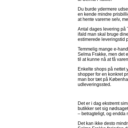
Du burde ydermere udse dig
en kende mindre prisbill
at hente varerne selv, me
Antal dages levering på T
ifald man skal bruge dine
estimerede leveringstid
Temmelig mange e-handle
Selma Frakke, men det er 
til at kunne nå at få vare
Enkelte shops på nettet y
shopper for en konkret pr
man bor tæt på København, 
udleveringssted.
Det er i dag ekstremt simp
butikker set sig nødsaget
– betragteligt, og endda 
Det kan ikke desto mindre