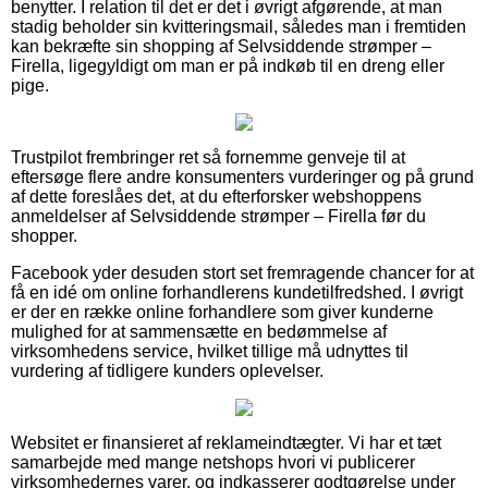
benytter. I relation til det er det i øvrigt afgørende, at man
stadig beholder sin kvitteringsmail, således man i fremtiden
kan bekræfte sin shopping af Selvsiddende strømper –
Firella, ligegyldigt om man er på indkøb til en dreng eller
pige.
Trustpilot frembringer ret så fornemme genveje til at
eftersøge flere andre konsumenters vurderinger og på grund
af dette foreslåes det, at du efterforsker webshoppens
anmeldelser af Selvsiddende strømper – Firella før du
shopper.
Facebook yder desuden stort set fremragende chancer for at
få en idé om online forhandlerens kundetilfredshed. I øvrigt
er der en række online forhandlere som giver kunderne
mulighed for at sammensætte en bedømmelse af
virksomhedens service, hvilket tillige må udnyttes til
vurdering af tidligere kunders oplevelser.
Websitet er finansieret af reklameindtægter. Vi har et tæt
samarbejde med mange netshops hvori vi publicerer
virksomhedernes varer, og indkasserer godtgørelse under