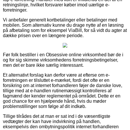
retningslinje, hvilket forsvarer køber imod uærlige e-
forretninger.
Vi anbefaler generelt kortbetalinger eller betalinger med
mobilen. Som alternativ kunne du drage nytte af en løsning
på afbetaling som for eksempel ViaBill, for så vidt du agter at
dække prisen over en længere periode.
Før folk bestiller i en Obsessive online virksomhed bør de i
og for sig skimme virksomhedens forretningsbetingelser,
men det er bare ikke særlig interessant.
Et alternativt forslag kan derfor være at efterse om e-
forretningen er tilsluttet e-mærket, fordi det ofte er en
forsikring om at internet forhandleren føjer de danske love,
tillige med at e-handlen rutinemæssigt kontrolleres af
fagmænd der kender reglementet på området. Dette er en
god chance for en hjælpende hånd, hvis du møder
problemstillinger som følge af dit indkøb.
Tillige tilrådes det at man er sat ind i de væsentligste
vedtægter der kan have indvirkning på handlen,
eksempelvis den ombytningspolitik internet forhandleren