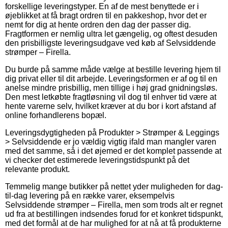
forskellige leveringstyper. En af de mest benyttede er i
øjeblikket at få bragt ordren til en pakkeshop, hvor det er
nemt for dig at hente ordren den dag der passer dig.
Fragtformen er nemlig ultra let gængelig, og oftest desuden
den prisbilligste leveringsudgave ved køb af Selvsiddende
strømper – Firella.
Du burde på samme måde vælge at bestille levering hjem til
dig privat eller til dit arbejde. Leveringsformen er af og til en
anelse mindre prisbillig, men tillige i høj grad gnidningsløs.
Den mest letkøbte fragtløsning vil dog til enhver tid være at
hente varerne selv, hvilket kræver at du bor i kort afstand af
online forhandlerens bopæl.
Leveringsdygtigheden på Produkter > Strømper & Leggings
> Selvsiddende er jo vældig vigtig ifald man mangler varen
med det samme, så i det øjemed er det komplet passende at
vi checker det estimerede leveringstidspunkt på det
relevante produkt.
Temmelig mange butikker på nettet yder muligheden for dag-
til-dag levering på en række varer, eksempelvis
Selvsiddende strømper – Firella, men som trods alt er regnet
ud fra at bestillingen indsendes forud for et konkret tidspunkt,
med det formål at de har mulighed for at nå at få produkterne