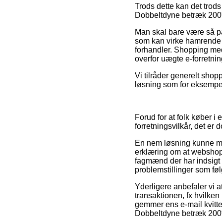
Trods dette kan det trods
Dobbeltdyne betræk 200*22
Man skal bare være så påp
som kan virke hamrende f
forhandler. Shopping med
overfor uægte e-forretnin
Vi tilråder generelt shop
løsning som for eksempel
Forud for at folk køber i
forretningsvilkår, det e
En nem løsning kunne mås
erklæring om at webshoppe
fagmænd der har indsigt i
problemstillinger som føl
Yderligere anbefaler vi a
transaktionen, fx hvilken r
gemmer ens e-mail kvitte
Dobbeltdyne betræk 200*2