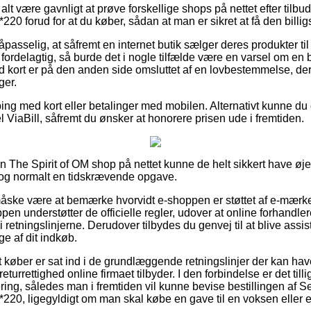
 alt være gavnligt at prøve forskellige shops på nettet efter til
0 forud for at du køber, sådan at man er sikret at få den billigs
asselig, at såfremt en internet butik sælger deres produkter til 
ordelagtig, så burde det i nogle tilfælde være en varsel om en 
 kort er på den anden side omsluttet af en lovbestemmelse, de
ger.
ping med kort eller betalinger med mobilen. Alternativt kunne du 
 ViaBill, såfremt du ønsker at honorere prisen ude i fremtiden.
 en The Spirit of OM shop på nettet kunne de helt sikkert have øj
r dog normalt en tidskrævende opgave.
ke være at bemærke hvorvidt e-shoppen er støttet af e-mærket,
n understøtter de officielle regler, udover at online forhandlere
 retningslinjerne. Derudover tilbydes du genvej til at blive assi
ge af dit indkøb.
t køber er sat ind i de grundlæggende retningslinjer der kan hav
eturrettighed online firmaet tilbyder. I den forbindelse er det till
ring, således man i fremtiden vil kunne bevise bestillingen af 
20, ligegyldigt om man skal købe en gave til en voksen eller e