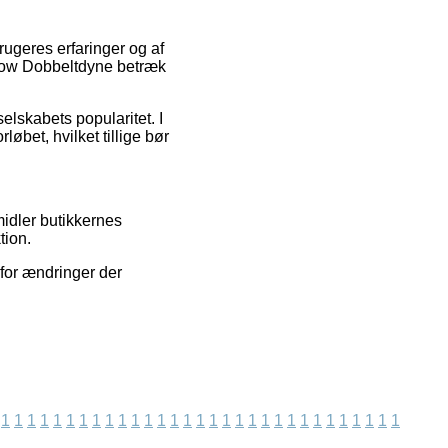
brugeres erfaringer og af
nbow Dobbeltdyne betræk
selskabets popularitet. I
løbet, hvilket tillige bør
midler butikkernes
tion.
for ændringer der
1
1
1
1
1
1
1
1
1
1
1
1
1
1
1
1
1
1
1
1
1
1
1
1
1
1
1
1
1
1
1