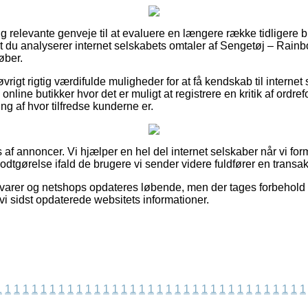
gtig relevante genveje til at evaluere en længere række tidligere 
at du analyserer internet selskabets omtaler af Sengetøj – Rai
øber.
rigt rigtig værdifulde muligheder for at få kendskab til internet 
nline butikker hvor det er muligt at registrere en kritik af ordrefor
ning af hvor tilfredse kunderne er.
 af annoncer. Vi hjælper en hel del internet selskaber når vi for
odtgørelse ifald de brugere vi sender videre fuldfører en transak
varer og netshops opdateres løbende, men der tages forbehold 
 vi sidst opdaterede websitets informationer.
1
1
1
1
1
1
1
1
1
1
1
1
1
1
1
1
1
1
1
1
1
1
1
1
1
1
1
1
1
1
1
1
1
1
1