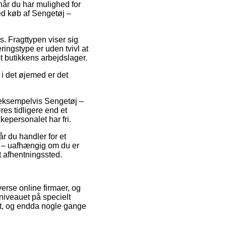
når du har mulighed for
ved køb af Sengetøj –
ads. Fragttypen viser sig
ingstype er uden tvivl at
 butikkens arbejdslager.
 i det øjemed er det
 eksempelvis Sengetøj –
s tidligere end et
kkepersonalet har fri.
r du handler for et
k – uafhængig om du er
et afhentningssted.
verse online firmaer, og
sniveauet på specielt
omt, og endda nogle gange