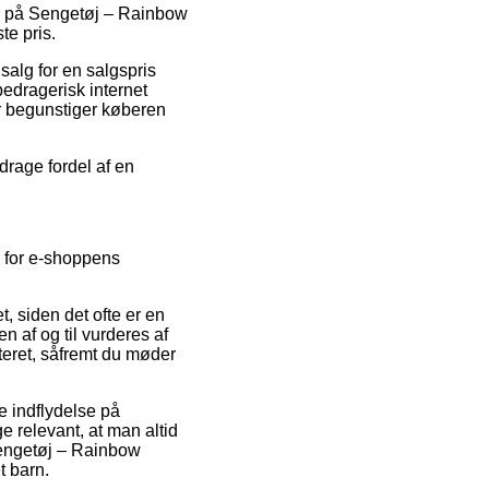
bud på Sengetøj – Rainbow
te pris.
salg for en salgspris
bedragerisk internet
r begunstiger køberen
drage fordel af en
e for e-shoppens
 siden det ofte er en
n af og til vurderes af
steret, såfremt du møder
e indflydelse på
ige relevant, at man altid
Sengetøj – Rainbow
t barn.