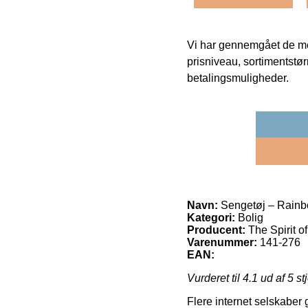
Vi har gennemgået de mes
prisniveau, sortimentstø
betalingsmuligheder.
Navn:
Sengetøj – Rainb
Kategori:
Bolig
Producent:
The Spirit o
Varenummer:
141-276
EAN:
Vurderet til
4.1
ud af 5 st
Flere internet selskaber