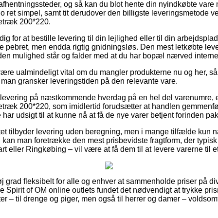
 afhentningssteder, og så kan du blot hente din nyindkøbte vare 
o ret simpel, samt tit derudover den billigste leveringsmetode 
træk 200*220.
ig for at bestille levering til din lejlighed eller til din arbejdspl
 pebret, men endda rigtig gnidningsløs. Den mest letkøbte lever
en mulighed står og falder med at du har bopæl nærved internet
være ualmindeligt vital om du mangler produkterne nu og her, så
t man gransker leveringstiden på den relevante vare.
r levering på næstkommende hverdag på en hel del varenumre,
ræk 200*220, som imidlertid forudsætter at handlen gemmenføre
e har udsigt til at kunne nå at få de nye varer betjent forinden pa
tet tilbyder levering uden beregning, men i mange tilfælde kun nå
 kan man foretrække den mest prisbevidste fragtform, der typis
t eller Ringkøbing – vil være at få dem til at levere varerne til 
øj grad fleksibelt for alle og enhver at sammenholde priser på di
e Spirit of OM online outlets fundet det nødvendigt at trykke pri
ter – til drenge og piger, men også til herrer og damer – volds