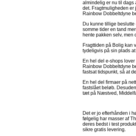
almindelig er nu til dags
det. Fragtmuligheden er j
Rainbow Dobbeltdyne be
Du kunne tillige beslutte d
somme tider en tand mere
hente pakken selv, men d
Fragttiden på Bolig kan 
tydeligvis på sin plads a
En hel del e-shops love
Rainbow Dobbeltdyne bet
fastsat tidspunkt, så at d
En hel del firmaer på net
fastslået beløb. Desuden
tæt på Næstved, Middelfar
Det er jo efterhånden i h
følgelig har masser af Th
deres bedst i test produk
sikre gratis levering.