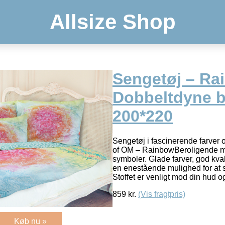
Allsize Shop
Sengetøj – Ra
Dobbeltdyne 
200*220
Sengetøj i fascinerende farver o
of OM – RainbowBeroligende ma
symboler. Glade farver, god kva
en enestående mulighed for at 
Stoffet er venligt mod din hud 
859
kr.
(Vis fragtpris)
Køb nu »