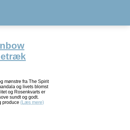
inbow
betræk
g mønstre fra The Spirit
ndala og livets blomst
litet og Rosenkvarts er
sove sundt og godt.
og produce
(Læs mere)