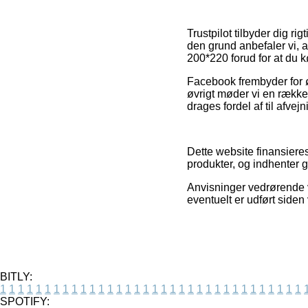
Trustpilot tilbyder dig ri
den grund anbefaler vi, 
200*220 forud for at du k
Facebook frembyder for øv
øvrigt møder vi en række o
drages fordel af til afvej
Dette website finansieres
produkter, og indhenter g
Anvisninger vedrørende 
eventuelt er udført siden
BITLY:
1
1
1
1
1
1
1
1
1
1
1
1
1
1
1
1
1
1
1
1
1
1
1
1
1
1
1
1
1
1
1
1
1
1
SPOTIFY: