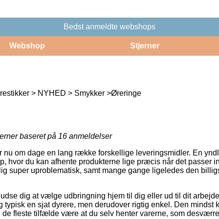
Bedst anmeldte webshops
Webshop
Stjerner
restikker > NYHED > Smykker >Øreringe
jerner baseret på
16
anmeldelser
r nu om dage en lang række forskellige leveringsmidler. En ynd
op, hvor du kan afhente produkterne lige præcis når det passer in
ig super uproblematisk, samt mange gange ligeledes den billig
e dig at vælge udbringning hjem til dig eller ud til dit arbejd
 typisk en sjat dyrere, men derudover rigtig enkel. Den mindst 
 de fleste tilfælde være at du selv henter varerne, som desværre 