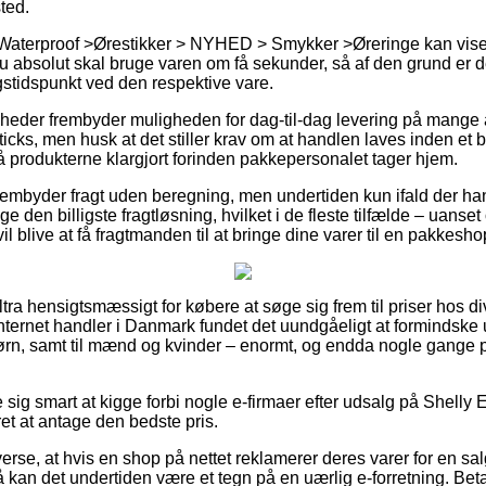
ted.
 Waterproof >Ørestikker > NYHED > Smykker >Øreringe kan vise 
absolut skal bruge varen om få sekunder, så af den grund er de
gstidspunkt ved den respektive vare.
heder frembyder muligheden for dag-til-dag levering på mange a
cks, men husk at det stiller krav om at handlen laves inden et b
å produkterne klargjort forinden pakkepersonalet tager hjem.
frembyder fragt uden beregning, men undertiden kun ifald der han
den billigste fragtløsning, hvilket i de fleste tilfælde – uanse
l blive at få fragtmanden til at bringe dine varer til en pakkesho
ultra hensigtsmæssigt for købere at søge sig frem til priser hos 
nternet handler i Danmark fundet det uundgåeligt at formindske
børn, samt til mænd og kvinder – enormt, og endda nogle gange 
e sig smart at kigge forbi nogle e-firmaer efter udsalg på Shelly 
et at antage den bedste pris.
verse, at hvis en shop på nettet reklamerer deres varer for en sal
 kan det undertiden være et tegn på en uærlig e-forretning. Beta