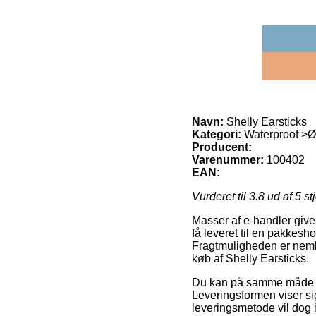
Navn:
Shelly Earsticks
Kategori:
Waterproof >Ø
Producent:
Varenummer:
100402
EAN:
Vurderet til
3.8
ud af 5 st
Masser af e-handler give
få leveret til en pakkesh
Fragtmuligheden er neml
køb af Shelly Earsticks.
Du kan på samme måde uds
Leveringsformen viser sig
leveringsmetode vil dog i