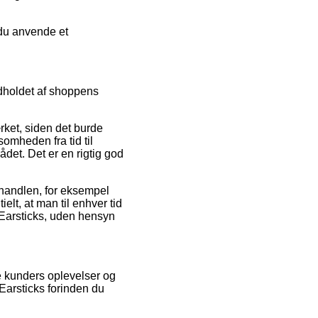
 du anvende et
ndholdet af shoppens
rket, siden det burde
somheden fra tid til
t. Det er en rigtig god
handlen, for eksempel
lt, at man til enhver tid
 Earsticks, uden hensyn
de kunders oplevelser og
Earsticks forinden du