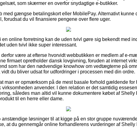
regelsæt, som skærmer en overfor snydagtige e-butikker.
køb med gængse betalingskort eller MobilePay. Alternativt kunne
ll, forudsat du vil finansiere pengene over flere uger.
 en online forretning kan de uden tvivl gøre sig bekendt med i
det uden tvivl ikke super interessant.
e derfor være at efterse hvorvidt webbutikken er medlem af e-mæ
ne firmaet opretholder dansk lovgivning, foruden at internet virk
nd som har den nødvendige knowhow om vedtægterne på område
å vidt du bliver udsat for udfordringer i processen med din ordre.
 at man er opmærksom på de mest basale forhold gældende for 
 virksomheden anvender. I den relation er det samtidig essesentie
tering, således man altid vil kunne dokumentere købet af Shelly
produkt til en herre eller dame.
acto anstændige løsninger til at kigge på en stor gruppe nuværen
kke, at du gennemgår online forhandlerens vurderinger af Shelly 