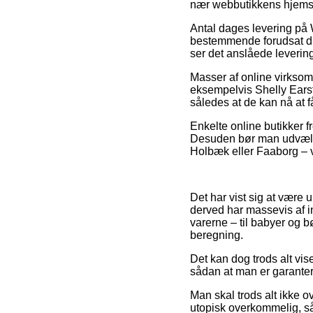
nær webbutikkens hjems
Antal dages levering på
bestemmende forudsat du 
ser det anslåede leverin
Masser af online virksom
eksempelvis Shelly Earsti
således at de kan nå at f
Enkelte online butikker 
Desuden bør man udvælge 
Holbæk eller Faaborg – vi
Det har vist sig at være 
derved har massevis af i
varerne – til babyer og 
beregning.
Det kan dog trods alt vis
sådan at man er garanter
Man skal trods alt ikke o
utopisk overkommelig, så