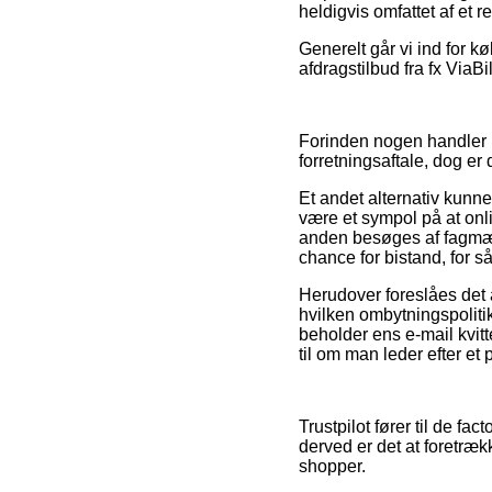
heldigvis omfattet af et 
Generelt går vi ind for 
afdragstilbud fra fx ViaBi
Forinden nogen handler i
forretningsaftale, dog er 
Et andet alternativ kunn
være et sympol på at onli
anden besøges af fagmæ
chance for bistand, for s
Herudover foreslåes det
hvilken ombytningspolitik
beholder ens e-mail kvit
til om man leder efter et 
Trustpilot fører til de f
derved er det at foretræ
shopper.