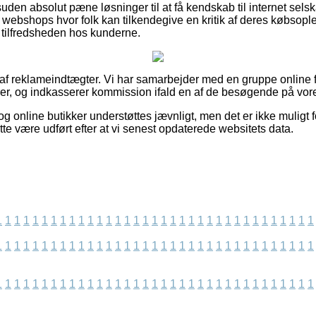
en absolut pæne løsninger til at få kendskab til internet selsk
t webshops hvor folk kan tilkendegive en kritik af deres købsop
f tilfredsheden hos kunderne.
 af reklameindtægter. Vi har samarbejder med en gruppe online fo
rer, og indkasserer kommission ifald en af de besøgende på vore
g online butikker understøttes jævnligt, men det er ikke muligt f
te være udført efter at vi senest opdaterede websitets data.
1
1
1
1
1
1
1
1
1
1
1
1
1
1
1
1
1
1
1
1
1
1
1
1
1
1
1
1
1
1
1
1
1
1
1
1
1
1
1
1
1
1
1
1
1
1
1
1
1
1
1
1
1
1
1
1
1
1
1
1
1
1
1
1
1
1
1
1
1
1
1
1
1
1
1
1
1
1
1
1
1
1
1
1
1
1
1
1
1
1
1
1
1
1
1
1
1
1
1
1
1
1
1
1
1