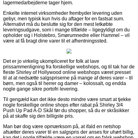
lagermedarbejderne tager hjem.
Enkelte internet virksomheder frembyder levering uden
gebyr, men typisk kun hvis du aftager for en fastsat sum.
Alternativt må du beslutte sig for den mest letkøbte
leveringsudgave, som i mange tilfælde – ligegyldigt om du
opholder sig i Holstebro, Smørumnedre eller Hammel – vil
være at få bragt dine varer til et afhentningssted.
Det er jo virkelig ukompliceret for folk at lave
prissammenligning fra forskellige webshops, og til tak har de
fleste Shirley of Hollywood online webshops været presset
til at at nedsætte salgspriserne på mange af deres varer – til
børn, men også til herrer og damer – kolossalt, og endda
nogle gange sikre portofri levering.
Til gengæld kan det ikke desto mindre være smart at tjekke
nogle forskellige online shops efter rabat på Shirley 3/4
Push Up Pad A-D Skål før du shopper, så du er skråsikker
på at skaffe sig den billigste pris.
Man bør dog være opmærksom på, at ifald en netshop
afsætter deres varer til en salgspris der anses for uhørt billig,
kan det i nogle tilfælde være en varsel om en falsk webshop.