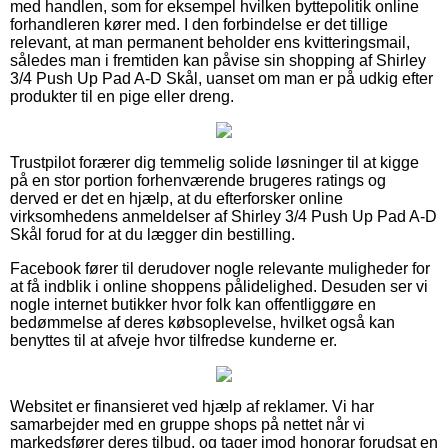
med handlen, som for eksempel hvilken byttepolitik online
forhandleren kører med. I den forbindelse er det tillige
relevant, at man permanent beholder ens kvitteringsmail,
således man i fremtiden kan påvise sin shopping af Shirley
3/4 Push Up Pad A-D Skål, uanset om man er på udkig efter
produkter til en pige eller dreng.
Trustpilot forærer dig temmelig solide løsninger til at kigge
på en stor portion forhenværende brugeres ratings og
derved er det en hjælp, at du efterforsker online
virksomhedens anmeldelser af Shirley 3/4 Push Up Pad A-D
Skål forud for at du lægger din bestilling.
Facebook fører til derudover nogle relevante muligheder for
at få indblik i online shoppens pålidelighed. Desuden ser vi
nogle internet butikker hvor folk kan offentliggøre en
bedømmelse af deres købsoplevelse, hvilket også kan
benyttes til at afveje hvor tilfredse kunderne er.
Websitet er finansieret ved hjælp af reklamer. Vi har
samarbejder med en gruppe shops på nettet når vi
markedsfører deres tilbud, og tager imod honorar forudsat en