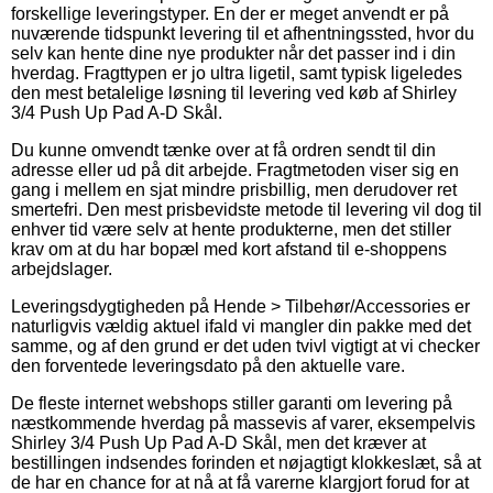
forskellige leveringstyper. En der er meget anvendt er på
nuværende tidspunkt levering til et afhentningssted, hvor du
selv kan hente dine nye produkter når det passer ind i din
hverdag. Fragttypen er jo ultra ligetil, samt typisk ligeledes
den mest betalelige løsning til levering ved køb af Shirley
3/4 Push Up Pad A-D Skål.
Du kunne omvendt tænke over at få ordren sendt til din
adresse eller ud på dit arbejde. Fragtmetoden viser sig en
gang i mellem en sjat mindre prisbillig, men derudover ret
smertefri. Den mest prisbevidste metode til levering vil dog til
enhver tid være selv at hente produkterne, men det stiller
krav om at du har bopæl med kort afstand til e-shoppens
arbejdslager.
Leveringsdygtigheden på Hende > Tilbehør/Accessories er
naturligvis vældig aktuel ifald vi mangler din pakke med det
samme, og af den grund er det uden tvivl vigtigt at vi checker
den forventede leveringsdato på den aktuelle vare.
De fleste internet webshops stiller garanti om levering på
næstkommende hverdag på massevis af varer, eksempelvis
Shirley 3/4 Push Up Pad A-D Skål, men det kræver at
bestillingen indsendes forinden et nøjagtigt klokkeslæt, så at
de har en chance for at nå at få varerne klargjort forud for at