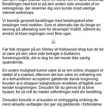
Bestillinger med kort er på den anden side omsluttet af en
retningslinje, der skærmer dig som kunde imod uærlige
internet webshops.
Vi foreslår generelt bestillinger med betalingskort eller
betalinger med mobilen. Som et alternativ bør du bruge en
løsning på afbetaling som for eksempel ViaBill, såfremt du
ønsker at klare regningen over flere uger.
Før folk shopper på en Shirley of Hollywood shop kan de for
at være på den sikre side betragte e-butikkens
forretningsvilkår, det er dog for det meste ikke særlig
spændende.
En anden mulighed kunne være at se om online shoppen er
støttet af e-mærket, eftersom det kan være en erklæring om
at e-forhandleren accepterer gældende dansk lovgivning,
foruden at e-shoppen lejlighedsvis revideres af fagfolk som
kender lovgivningen. Desuden får du genvej til at blive
hjulpet, for så vidt du møder udfordringer med din bestilling.
Desuden foreslår vi at kunden er omhyggelig omkring de
mest aktuelle vedtægter der gør sig gældende i forbindelse