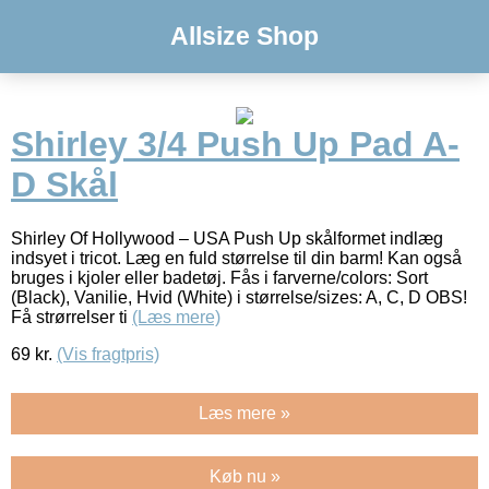
Allsize Shop
Shirley 3/4 Push Up Pad A-
D Skål
Shirley Of Hollywood – USA Push Up skålformet indlæg
indsyet i tricot. Læg en fuld størrelse til din barm! Kan også
bruges i kjoler eller badetøj. Fås i farverne/colors: Sort
(Black), Vanilie, Hvid (White) i størrelse/sizes: A, C, D OBS!
Få strørrelser ti
(Læs mere)
69
kr.
(Vis fragtpris)
Læs mere »
Køb nu »