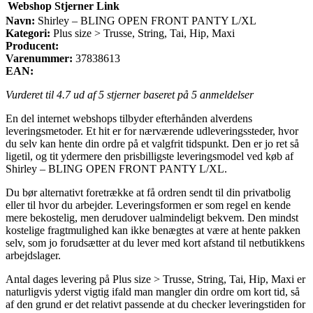
Webshop
Stjerner
Link
Navn:
Shirley – BLING OPEN FRONT PANTY L/XL
Kategori:
Plus size > Trusse, String, Tai, Hip, Maxi
Producent:
Varenummer:
37838613
EAN:
Vurderet til
4.7
ud af 5 stjerner baseret på
5
anmeldelser
En del internet webshops tilbyder efterhånden alverdens
leveringsmetoder. Et hit er for nærværende udleveringssteder, hvor
du selv kan hente din ordre på et valgfrit tidspunkt. Den er jo ret så
ligetil, og tit ydermere den prisbilligste leveringsmodel ved køb af
Shirley – BLING OPEN FRONT PANTY L/XL.
Du bør alternativt foretrække at få ordren sendt til din privatbolig
eller til hvor du arbejder. Leveringsformen er som regel en kende
mere bekostelig, men derudover ualmindeligt bekvem. Den mindst
kostelige fragtmulighed kan ikke benægtes at være at hente pakken
selv, som jo forudsætter at du lever med kort afstand til netbutikkens
arbejdslager.
Antal dages levering på Plus size > Trusse, String, Tai, Hip, Maxi er
naturligvis yderst vigtig ifald man mangler din ordre om kort tid, så
af den grund er det relativt passende at du checker leveringstiden for