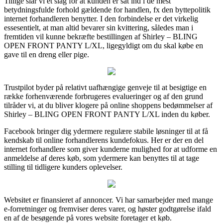
Tillige slår vi et slag for at kunden er sat ind i de mest
betydningsfulde forhold gældende for handlen, fx den byttepolitik
internet forhandleren benytter. I den forbindelse er det virkelig
essesentielt, at man altid bevarer sin kvittering, således man i
fremtiden vil kunne bekræfte bestillingen af Shirley – BLING
OPEN FRONT PANTY L/XL, ligegyldigt om du skal købe en
gave til en dreng eller pige.
Trustpilot byder på relativt uafhængige genveje til at besigtige en
række forhenværende forbrugeres evalueringer og af den grund
tilråder vi, at du bliver klogere på online shoppens bedømmelser af
Shirley – BLING OPEN FRONT PANTY L/XL inden du køber.
Facebook bringer dig ydermere regulære stabile løsninger til at få
kendskab til online forhandlerens kundefokus. Her er der en del
internet forhandlere som giver kunderne mulighed for at udforme en
anmeldelse af deres køb, som ydermere kan benyttes til at tage
stilling til tidligere kunders oplevelser.
Websitet er finansieret af annoncer. Vi har samarbejder med mange
e-forretninger og fremviser deres varer, og høster godtgørelse ifald
en af de besøgende på vores website foretager et køb.