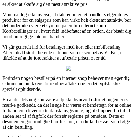
er sikret at skaffe sig den mest attraktive pris.
Man må dog ikke overse, at ifald en internet handler sælger deres
produkter for en salgspris som kan virke helt ekstremt attraktiv, bør
det undertiden være et symbol på en fup internet shop.
Kortbestillinger er i hvert fald indbefattet af en orden, der bistår dig
imod uoprigtige internet handler.
Vi går generelt ind for betalinger med kort eller mobilbetaling.
Alternativt bør du benytte et tilbud som eksempelvis ViaBill, i
tilfælde af at du foretrækker at afbetale prisen over tid.
Forinden nogen bestiller på en internet shop behøver man egentlig
skimme netbutikkens forretningsaftale, dog er det typisk ikke
specielt ophidsende.
En anden løsning kan være at tjekke hvorvidt e-forretningen er e-
mærke godkendt, da det længe har været et kendetegn for at online
forhandleren lever op til dansk lovgivning, og at shoppen fra tid til
anden ses til af fagfolk der forstår reglerne på området. Dette er
desuden en god mulighed for bistand, når du får besvær som følge
af din bestilling.