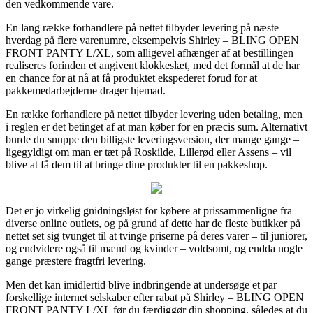
den vedkommende vare.
En lang række forhandlere på nettet tilbyder levering på næste
hverdag på flere varenumre, eksempelvis Shirley – BLING OPEN
FRONT PANTY L/XL, som alligevel afhænger af at bestillingen
realiseres forinden et angivent klokkeslæt, med det formål at de har
en chance for at nå at få produktet ekspederet forud for at
pakkemedarbejderne drager hjemad.
En række forhandlere på nettet tilbyder levering uden betaling, men
i reglen er det betinget af at man køber for en præcis sum. Alternativt
burde du snuppe den billigste leveringsversion, der mange gange –
ligegyldigt om man er tæt på Roskilde, Lillerød eller Assens – vil
blive at få dem til at bringe dine produkter til en pakkeshop.
Det er jo virkelig gnidningsløst for købere at prissammenligne fra
diverse online outlets, og på grund af dette har de fleste butikker på
nettet set sig tvunget til at tvinge priserne på deres varer – til juniorer,
og endvidere også til mænd og kvinder – voldsomt, og endda nogle
gange præstere fragtfri levering.
Men det kan imidlertid blive indbringende at undersøge et par
forskellige internet selskaber efter rabat på Shirley – BLING OPEN
FRONT PANTY L/XL før du færdiggør din shopping, således at du