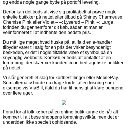
og endda nogle gange byde på portofri levering.
Derfor kan det trods alt vise sig profitabelt at prøve nogle
enkelte butikker på nettet efter tilbud på Shirley Charmeuse
Chemise Pink eller Violet – –: Lyserød – Pink, –: Large
forinden du gennemfører dit køb, sådan at man er
velinformeret til at indhente den bedste pris.
Du må lige meget hvad huske på, at ifald en e-handler
tilbyder varer til salg for en pris der virker besynderligt
beskeden, er det i nogle tilfælde være et symbol på en
snydagtig webbutik. Kortkøb er trods alt omfattet af en
forordning, der skærmer kunden imod bedrageriske butikker
på nettet.
Vi slår generelt et slag for kortbestillinger eller MobilePay.
Som alternativ burde du drage fordel af en løsning som
eksempelvis ViaBill, ifald du har til hensigt at klare pengene
over flere uger.
Forud for at folk køber på en online butik kunne de når alt
kommer til alt bese shoppens forretningsvilkår, men det er
undertiden ikke specielt ophidsende.