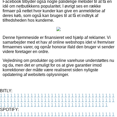
Facebook tilbyder også nogle pålidelige metoder til at få en
idé om netbutikkens popularitet. I øvrigt ses en række
firmaer på nettet hvor kunder kan give en anmeldelse af
deres køb, som også kan bruges til at få et indtryk af
tilfredsheden hos kunderne.
Denne hjemmeside er finansieret ved hjælp af reklamer. Vi
samarbejder med et hav af online webshops idet vi fremviser
firmaernes varer, og opnår honorar ifald den bruger vi sender
videre foretager en ordre.
Vejledning om produkter og online varehuse understøttes nu
og da, men det er umuligt for os at give garantier imod
korrektioner der måtte være realiseret siden nyligste
opdatering af websitets oplysninger.
BITLY:
1
1
1
1
1
1
1
1
1
1
1
1
1
1
1
1
1
1
1
1
1
1
1
1
1
1
1
1
1
1
1
1
1
1
1
1
1
1
1
1
1
1
1
1
1
1
1
1
1
1
1
1
1
1
1
1
1
1
1
1
1
1
1
1
1
1
1
1
1
1
1
1
1
1
1
1
1
1
1
1
1
1
1
1
1
1
1
1
1
1
1
1
1
1
1
1
1
1
1
1
SPOTIFY:
1
1
1
1
1
1
1
1
1
1
1
1
1
1
1
1
1
1
1
1
1
1
1
1
1
1
1
1
1
1
1
1
1
1