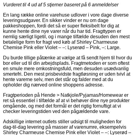
Vurderet til
4
ud af 5 stjerner baseret på
6
anmeldelser
En lang række online varehuse udlover i vore dage diverse
leveringsudgaver. En sikker vinder er nu om dage
pakkeshoppen, fordi det så er super fleksibelt for dig at
kunne hente dine nye varer når du har tid. Fragttypen er
nemlig særligt ligetil, og i mange tilfælde desuden den mest
betalelige form for fragt ved køb af Shirley Charmeuse
Chemise Pink eller Violet – –: Lyserød – Pink, –: Large.
Du burde tillige påtænke at vælge at få sendt hjem til hvor du
bor eller ud til din arbejdsplads. Fragtmetoden er som oftest
en smule mere omkostningsfuld, men desuden usædvanlig
smertefri. Den mest prisbevidste fragtløsning er uden tvivl at
hente varerne selv, men det står og falder med at du
opholder dig nærved online shoppens adresse.
Fragtperioden på Hende > Natkjole/Pyjamas/Homewear er
ret så essentiel i tilfælde af at vi behøver dine nye produkter
omgående, og med det formål er det rigtig fornuftigt at vi
checker leveringstiden ved den pågældende vare.
Adskillige internet outlets stiller udsigt til muligheden for
dag-til-dag levering på masser af varenumre, eksempelvis
Shirley Charmeuse Chemise Pink eller Violet – –: Lyserød –