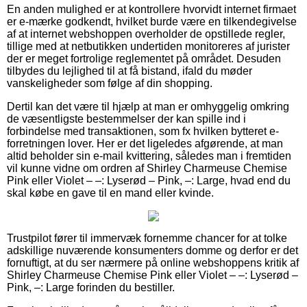
En anden mulighed er at kontrollere hvorvidt internet firmaet
er e-mærke godkendt, hvilket burde være en tilkendegivelse
af at internet webshoppen overholder de opstillede regler,
tillige med at netbutikken undertiden monitoreres af jurister
der er meget fortrolige reglementet på området. Desuden
tilbydes du lejlighed til at få bistand, ifald du møder
vanskeligheder som følge af din shopping.
Dertil kan det være til hjælp at man er omhyggelig omkring
de væsentligste bestemmelser der kan spille ind i
forbindelse med transaktionen, som fx hvilken bytteret e-
forretningen lover. Her er det ligeledes afgørende, at man
altid beholder sin e-mail kvittering, således man i fremtiden
vil kunne vidne om ordren af Shirley Charmeuse Chemise
Pink eller Violet – –: Lyserød – Pink, –: Large, hvad end du
skal købe en gave til en mand eller kvinde.
Trustpilot fører til immervæk fornemme chancer for at tolke
adskillige nuværende konsumenters domme og derfor er det
fornuftigt, at du ser nærmere på online webshoppens kritik af
Shirley Charmeuse Chemise Pink eller Violet – –: Lyserød –
Pink, –: Large forinden du bestiller.