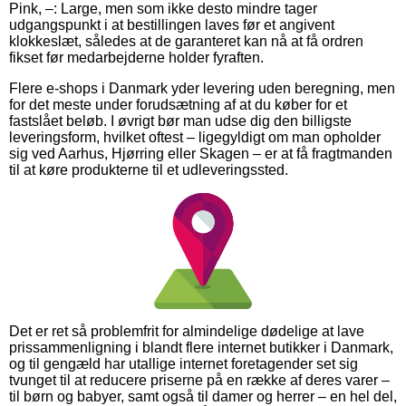
Pink, –: Large, men som ikke desto mindre tager
udgangspunkt i at bestillingen laves før et angivent
klokkeslæt, således at de garanteret kan nå at få ordren
fikset før medarbejderne holder fyraften.
Flere e-shops i Danmark yder levering uden beregning, men
for det meste under forudsætning af at du køber for et
fastslået beløb. I øvrigt bør man udse dig den billigste
leveringsform, hvilket oftest – ligegyldigt om man opholder
sig ved Aarhus, Hjørring eller Skagen – er at få fragtmanden
til at køre produkterne til et udleveringssted.
Det er ret så problemfrit for almindelige dødelige at lave
prissammenligning i blandt flere internet butikker i Danmark,
og til gengæld har utallige internet foretagender set sig
tvunget til at reducere priserne på en række af deres varer –
til børn og babyer, samt også til damer og herrer – en hel del,