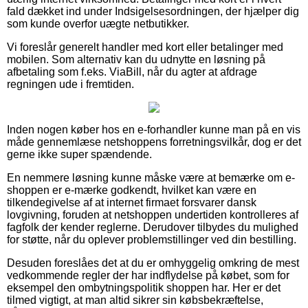
fald dækket ind under Indsigelsesordningen, der hjælper dig
som kunde overfor uægte netbutikker.
Vi foreslår generelt handler med kort eller betalinger med
mobilen. Som alternativ kan du udnytte en løsning på
afbetaling som f.eks. ViaBill, når du agter at afdrage
regningen ude i fremtiden.
Inden nogen køber hos en e-forhandler kunne man på en vis
måde gennemlæse netshoppens forretningsvilkår, dog er det
gerne ikke super spændende.
En nemmere løsning kunne måske være at bemærke om e-
shoppen er e-mærke godkendt, hvilket kan være en
tilkendegivelse af at internet firmaet forsvarer dansk
lovgivning, foruden at netshoppen undertiden kontrolleres af
fagfolk der kender reglerne. Derudover tilbydes du mulighed
for støtte, når du oplever problemstillinger ved din bestilling.
Desuden foreslåes det at du er omhyggelig omkring de mest
vedkommende regler der har indflydelse på købet, som for
eksempel den ombytningspolitik shoppen har. Her er det
tilmed vigtigt, at man altid sikrer sin købsbekræftelse,