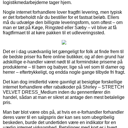
logistikmedarbejderne tager hjem.
Nogle internet forhandlere lover fragtfri levering, men typisk
er det forbeholdt når du bestiller for et fastsat beløb. Ellers
må du udvælge den billigste leveringsform, som oftest – om
man er tæt på Køge, Ringsted eller Sæby – vil blive at få
fragtfirmaet til at køre pakken til et udleveringssted.
Det er i dag usædvanlig let gængeligt for folk at finde frem til
de bedste priser fra flere online butikker, og af den grund har
adskillige e-handler været nødt til at formindske priserne på
produkterne – til børn og babyer, lige så vel som til damer og
herrer – eftertrykkeligt, og endda nogle gange tilbyde fri fragt.
Det kan dog imidlertid være gavnligt at besigtige forskellige
internet forhandlere efter rabatkoder på Shirley – STRETCH
VELVET DRESS_Medium inden du gennemfører din
handel, sådan at man er sikret at antage den mest betalelige
pris.
Man bør blot være obs på, at hvis en e-forhandler forhandler
deres varer til en salgspris der kan ses som ubegribelig
beskeden, burde det undertiden være en indikator for en
uærlig internet virksomhed. Betalinger med kort er i hvert