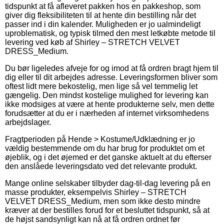
tidspunkt at få afleveret pakken hos en pakkeshop, som
giver dig fleksibiliteten til at hente din bestilling når det
passer ind i din kalender. Muligheden er jo ualmindeligt
uproblematisk, og typisk tilmed den mest letkøbte metode til
levering ved køb af Shirley – STRETCH VELVET
DRESS_Medium.
Du bør ligeledes afveje for og imod at få ordren bragt hjem til
dig eller til dit arbejdes adresse. Leveringsformen bliver som
oftest lidt mere bekostelig, men lige så vel temmelig let
gængelig. Den mindst kostelige mulighed for levering kan
ikke modsiges at være at hente produkterne selv, men dette
forudsætter at du er i nærheden af internet virksomhedens
arbejdslager.
Fragtperioden på Hende > Kostume/Udklædning er jo
vældig bestemmende om du har brug for produktet om et
øjeblik, og i det øjemed er det ganske aktuelt at du efterser
den anslåede leveringsdato ved det relevante produkt.
Mange online selskaber tilbyder dag-til-dag levering på en
masse produkter, eksempelvis Shirley – STRETCH
VELVET DRESS_Medium, men som ikke desto mindre
kræver at der bestilles forud for et besluttet tidspunkt, så at
de højst sandsynligt kan nå at få ordren ordnet før