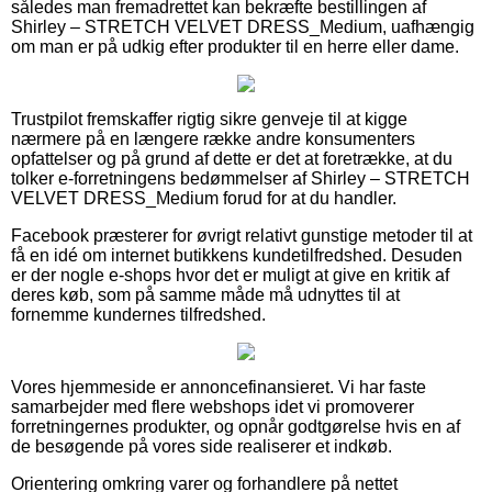
således man fremadrettet kan bekræfte bestillingen af
Shirley – STRETCH VELVET DRESS_Medium, uafhængig
om man er på udkig efter produkter til en herre eller dame.
Trustpilot fremskaffer rigtig sikre genveje til at kigge
nærmere på en længere række andre konsumenters
opfattelser og på grund af dette er det at foretrække, at du
tolker e-forretningens bedømmelser af Shirley – STRETCH
VELVET DRESS_Medium forud for at du handler.
Facebook præsterer for øvrigt relativt gunstige metoder til at
få en idé om internet butikkens kundetilfredshed. Desuden
er der nogle e-shops hvor det er muligt at give en kritik af
deres køb, som på samme måde må udnyttes til at
fornemme kundernes tilfredshed.
Vores hjemmeside er annoncefinansieret. Vi har faste
samarbejder med flere webshops idet vi promoverer
forretningernes produkter, og opnår godtgørelse hvis en af
de besøgende på vores side realiserer et indkøb.
Orientering omkring varer og forhandlere på nettet