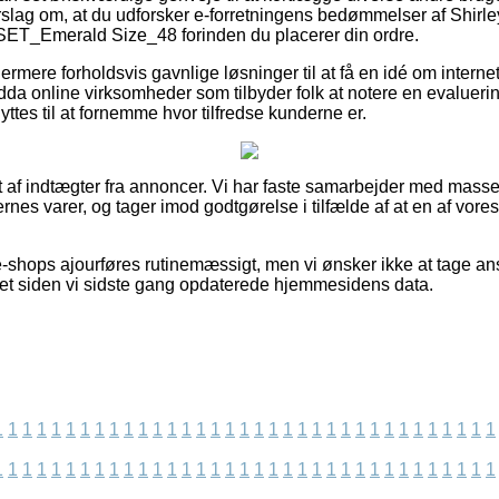
 forslag om, at du udforsker e-forretningens bedømmelser af Shirl
ET_Emerald Size_48 forinden du placerer din ordre.
mere forholdsvis gavnlige løsninger til at få en idé om internet
ndda online virksomheder som tilbyder folk at notere en evaluerin
es til at fornemme hvor tilfredse kunderne er.
 af indtægter fra annoncer. Vi har faste samarbejder med masser 
rnes varer, og tager imod godtgørelse i tilfælde af at en af vor
-shops ajourføres rutinemæssigt, men vi ønsker ikke at tage ans
ret siden vi sidste gang opdaterede hjemmesidens data.
1
1
1
1
1
1
1
1
1
1
1
1
1
1
1
1
1
1
1
1
1
1
1
1
1
1
1
1
1
1
1
1
1
1
1
1
1
1
1
1
1
1
1
1
1
1
1
1
1
1
1
1
1
1
1
1
1
1
1
1
1
1
1
1
1
1
1
1
1
1