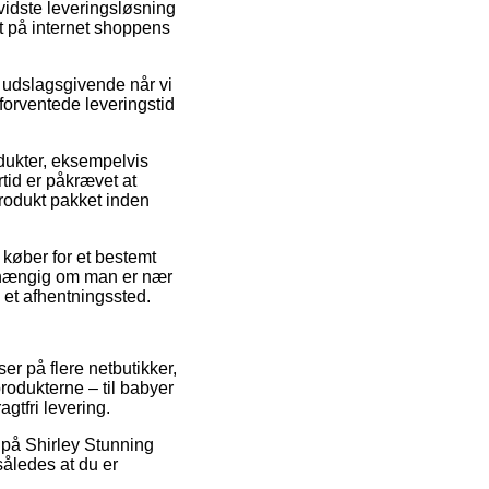
vidste leveringsløsning
t på internet shoppens
t udslagsgivende når vi
 forventede leveringstid
dukter, eksempelvis
id er påkrævet at
produkt pakket inden
n køber for et bestemt
afhængig om man er nær
 et afhentningssted.
er på flere netbutikker,
rodukterne – til babyer
gtfri levering.
 på Shirley Stunning
åledes at du er