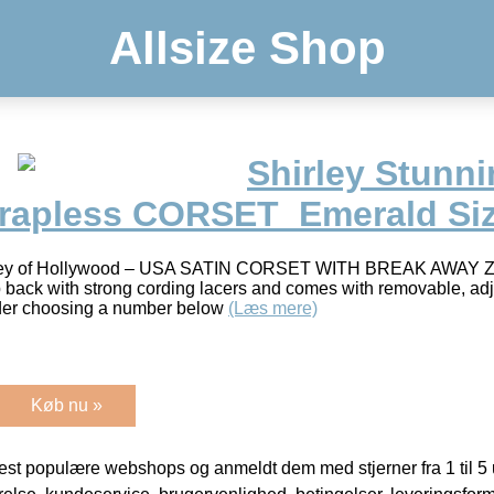
Allsize Shop
Shirley Stunni
trapless CORSET_Emerald Si
Shirley of Hollywood – USA SATIN CORSET WITH BREAK AWAY
 back with strong cording lacers and comes with removable, adj
ider choosing a number below
(Læs mere)
Køb nu »
t populære webshops og anmeldt dem med stjerner fra 1 til 5 ud