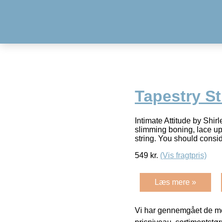
Tapestry S
Intimate Attitude by 
slimming boning, lace up
string. You should cons
549
kr.
(Vis fragtpris)
Læs mere »
Vi har gennemgået de mes