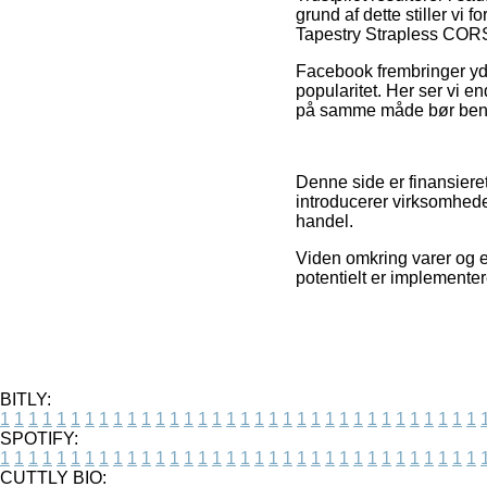
grund af dette stiller vi
Tapestry Strapless CORS
Facebook frembringer yder
popularitet. Her ser vi e
på samme måde bør benytt
Denne side er finansieret
introducerer virksomhede
handel.
Viden omkring varer og e
potentielt er implemente
BITLY:
1
1
1
1
1
1
1
1
1
1
1
1
1
1
1
1
1
1
1
1
1
1
1
1
1
1
1
1
1
1
1
1
1
1
SPOTIFY:
1
1
1
1
1
1
1
1
1
1
1
1
1
1
1
1
1
1
1
1
1
1
1
1
1
1
1
1
1
1
1
1
1
1
CUTTLY BIO: