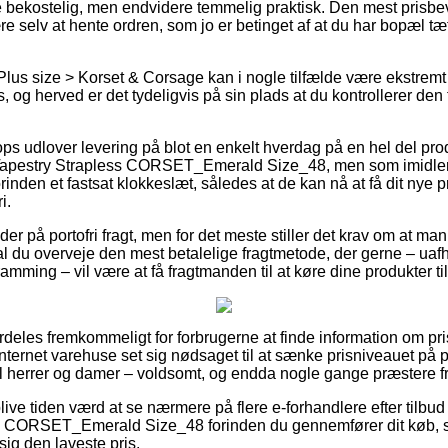
 bekostelig, men endvidere temmelig praktisk. Den mest prisbe
e selv at hente ordren, som jo er betinget af at du har bopæl tæ
Plus size > Korset & Corsage kan i nogle tilfælde være ekstrem
s, og herved er det tydeligvis på sin plads at du kontrollerer den
 udlover levering på blot en enkelt hverdag på en hel del pro
 Tapestry Strapless CORSET_Emerald Size_48, men som imidlert
orinden et fastsat klokkeslæt, således at de kan nå at få dit nye 
i.
der på portofri fragt, men for det meste stiller det krav om at ma
al du overveje den mest betalelige fragtmetode, der gerne – u
mming – vil være at få fragtmanden til at køre dine produkter til
deles fremkommeligt for forbrugerne at finde information om pris
internet varehuse set sig nødsaget til at sænke prisniveauet på p
l herrer og damer – voldsomt, og endda nogle gange præstere fra
ve tiden værd at se nærmere på flere e-forhandlere efter tilbud
ss CORSET_Emerald Size_48 forinden du gennemfører dit køb, s
 sig den laveste pris.