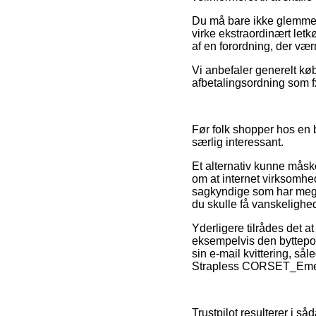
Du må bare ikke glemme, 
virke ekstraordinært letk
af en forordning, der vær
Vi anbefaler generelt kø
afbetalingsordning som fx 
Før folk shopper hos en 
særlig interessant.
Et alternativ kunne måsk
om at internet virksomhe
sagkyndige som har meget
du skulle få vanskelighed
Yderligere tilrådes det 
eksempelvis den byttepol
sin e-mail kvittering, så
Strapless CORSET_Emerald
Trustpilot resulterer i 