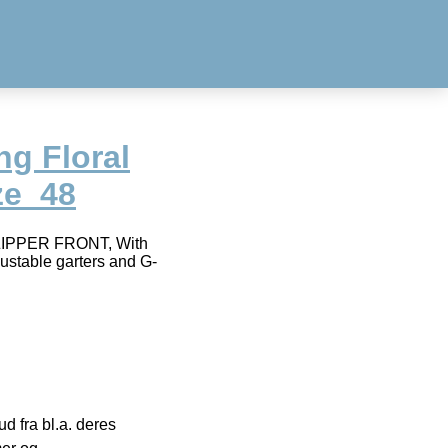
ng Floral
ze_48
 ZIPPER FRONT, With
ustable garters and G-
 fra bl.a. deres