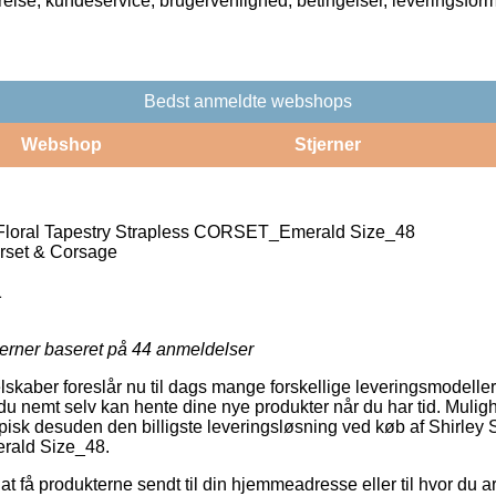
rrelse, kundeservice, brugervenlighed, betingelser, leveringsfor
Bedst anmeldte webshops
Webshop
Stjerner
 Floral Tapestry Strapless CORSET_Emerald Size_48
rset & Corsage
1
jerner baseret på
44
anmeldelser
lskaber foreslår nu til dags mange forskellige leveringsmodeller.
 nemt selv kan hente dine nye produkter når du har tid. Muligh
isk desuden den billigste leveringsløsning ved køb af Shirley 
ald Size_48.
 at få produkterne sendt til din hjemmeadresse eller til hvor du a