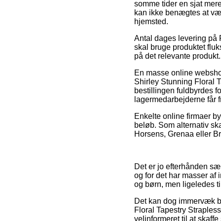
somme tider en sjat mere
kan ikke benægtes at vær
hjemsted.
Antal dages levering på 
skal bruge produktet fluk
på det relevante produkt.
En masse online webshops
Shirley Stunning Floral
bestillingen fuldbyrdes f
lagermedarbejderne får fr
Enkelte online firmaer by
beløb. Som alternativ sk
Horsens, Grenaa eller Bra
Det er jo efterhånden sær
og for det har masser af 
og børn, men ligeledes ti
Det kan dog immervæk bli
Floral Tapestry Straple
velinformeret til at skaffe