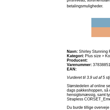
prisniveau, sortimentstø
betalingsmuligheder.
Navn:
Shirley Stunning
Kategori:
Plus size > Ko
Producent:
Varenummer:
3783885
EAN:
Vurderet til
3.9
ud af 5 st
Størstedelen af online se
dags pakkeshoppen, så du
hensigtsmæssig, samt typ
Strapless CORSET_Emer
Du burde tillige overveje