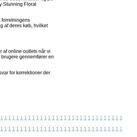
ey Stunning Floral
 forretningens
g af deres køb, hvilket
af online outlets når vi
es brugere gennemfører en
var for korrektioner der
1
1
1
1
1
1
1
1
1
1
1
1
1
1
1
1
1
1
1
1
1
1
1
1
1
1
1
1
1
1
1
1
1
1
1
1
1
1
1
1
1
1
1
1
1
1
1
1
1
1
1
1
1
1
1
1
1
1
1
1
1
1