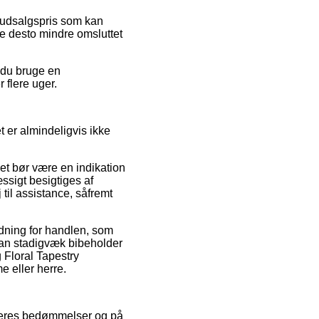
n udsalgspris som kan
ke desto mindre omsluttet
 du bruge en
 flere uger.
 er almindeligvis ikke
et bør være en indikation
ssigt besigtiges af
il assistance, såfremt
ydning for handlen, som
 man stadigvæk bibeholder
g Floral Tapestry
 eller herre.
rugeres bedømmelser og på