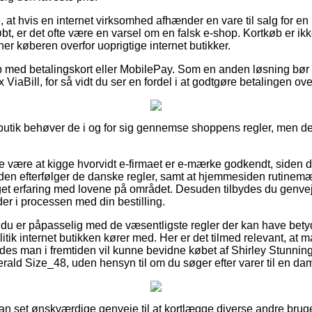
at hvis en internet virksomhed afhænder en vare til salg for e
øbt, er det ofte være en varsel om en falsk e-shop. Kortkøb er ik
ner køberen overfor uoprigtige internet butikker.
b med betalingskort eller MobilePay. Som en anden løsning bør
ViaBill, for så vidt du ser en fordel i at godtgøre betalingen over
butik behøver de i og for sig gennemse shoppens regler, men det
e være at kigge hvorvidt e-firmaet er e-mærke godkendt, siden d
den efterfølger de danske regler, samt at hjemmesiden rutinemæ
 erfaring med lovene på området. Desuden tilbydes du genvej t
er i processen med din bestilling.
at du er påpasselig med de væsentligste regler der kan have bet
itik internet butikken kører med. Her er det tilmed relevant, at
ledes man i fremtiden vil kunne bevidne købet af Shirley Stunnin
 Size_48, uden hensyn til om du søger efter varer til en dame
sådan set ønskværdige genveje til at kortlægge diverse andre b